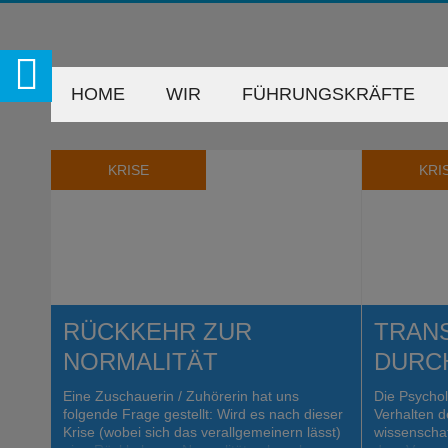
HOME
WIR
FÜHRUNGSKRÄFTE
KRISE
KRI
RÜCKKEHR ZUR
TRAN
NORMALITÄT
DURC
Eine Zuschauerin / Zuhörerin hat uns
Die Psychol
folgende Frage gestellt: Wird es nach dieser
Verhalten 
Krise (wobei sich das verallgemeinern lässt)
wissenschaf