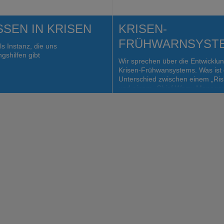
SEN IN KRISEN
KRISEN-
FRÜHWARNSYST
s Instanz, die uns
gshilfen gibt
Wir sprechen über die Entwicklun
Krisen-Frühwansystems. Was ist 
Unterschied zwischen einem „Ri
und einem „Chief Worry Manager