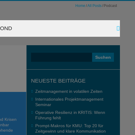
Home
All Posts
Podcast
YOND
Suchen
nach:
NEUESTE BEITRÄGE
Zeitmanagement in volatilen Zeiten
Internationales Projektmanagement
Seminar
Operative Resilienz in KRITIS: Wenn
Führung fehlt
nd Krisen
inbar
Prompt-Makros für KMU: Top 20 für
rohende
Zeitgewinn und klare Kommunikation