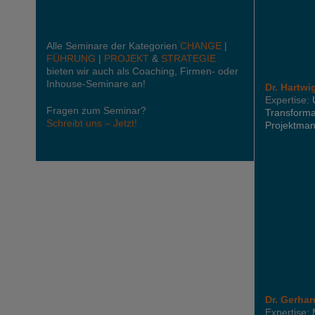
Alle Seminare der Kategorien
CHANGE
|
FÜHRUNG
|
PROJEKT
&
STRATEGIE
bieten wir auch als Coaching, Firmen- oder
Inhouse-Seminare an!
Dr. Hartwi
Expertise:
Fragen zum Seminar?
Transforma
Schreibt uns – Jetzt!
Projektma
Dr. Gerha
Expertise: