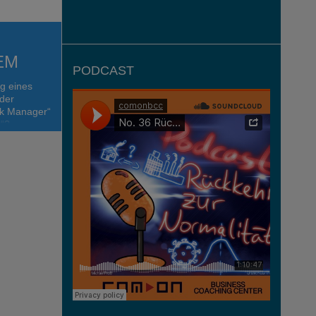
EM
PODCAST
g eines
der
sk Manager“
“?