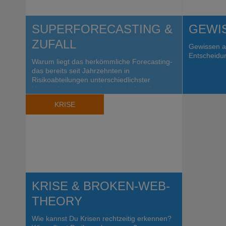
SUPERFORECASTING &
GEWIS
ZUFALL
Gewissen al
Entscheidun
Warum liegt das herkömmliche Forecasting-
das bereits seit Jahrzehnten in
Risikoabteilungen unterschiedlichster
Unternehmungen praktiziert wird – oft
meilenweit daneben?
KRISE
KRISE & BROKEN-WEB-
THEORY
Wie kannst Du Krisen rechtzeitig erkennen?