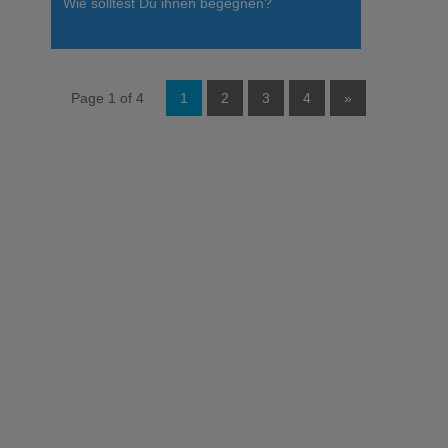
Wie solltest Du ihnen begegnen?
Page 1 of 4
1
2
3
4
»