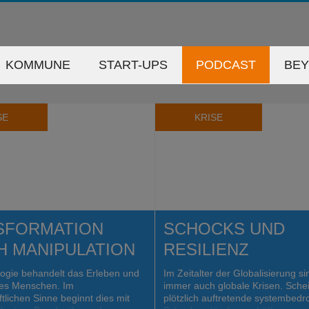
KOMMUNE
START-UPS
PODCAST
BE
SE
KRISE
SFORMATION
SCHOCKS UND
H MANIPULATION
RESILIENZ
ogie behandelt das Erleben und
Im Zeitalter der Globalisierung si
des Menschen. Im
immer auch globale Krisen. Sche
tlichen Sinne beginnt dies mit
plötzlich auftretende systembed