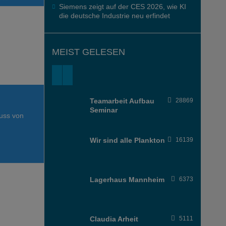
ere
Siemens zeigt auf der CES 2026, wie KI
mie ist ein
die deutsche Industrie neu erfindet
MEIST GELESEN
Teamarbeit Aufbau
28869
Seminar
uss von
Wir sind alle Plankton
16139
Lagerhaus Mannheim
6373
Claudia Arheit
5111