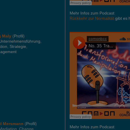
Mehr Infos zum Podcast
Rückkehr zur Normalität
gibt es 
g Maly
(
Profil
)
Unternehmensführung
,
tion
,
Strategie
,
nagement
rd Mersmann
(
Profil
)
Mehr Infos zum Podcast
 Mediation, Change,