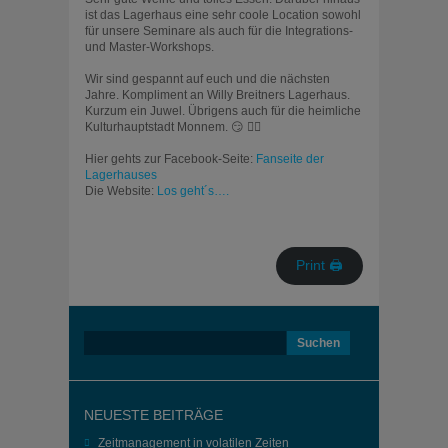
ist das Lagerhaus eine sehr coole Location sowohl
für unsere Seminare als auch für die Integrations-
und Master-Workshops.
Wir sind gespannt auf euch und die nächsten
Jahre. Kompliment an Willy Breitners Lagerhaus.
Kurzum ein Juwel. Übrigens auch für die heimliche
Kulturhauptstadt Monnem. 😏 👍🏻
Hier gehts zur Facebook-Seite:
Fanseite der
Lagerhauses
Die Website:
Los geht´s….
Print 🖨
Suchen
nach:
NEUESTE BEITRÄGE
Zeitmanagement in volatilen Zeiten