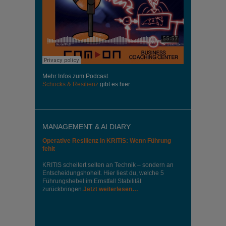
Mehr Infos zum Podcast
Schocks & Resilienz
gibt es hier
MANAGEMENT & AI DIARY
Operative Resilienz in KRITIS: Wenn Führung
fehlt
KRITIS scheitert selten an Technik – sondern an
Entscheidungshoheit. Hier liest du, welche 5
Führungshebel im Ernstfall Stabilität
zurückbringen.
Jetzt weiterlesen…