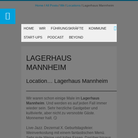
Home
All Posts
Wir
Locations
Lagerhaus Mannheim
HOME
WIR
FÜHRUNGSKRÄFTE
KOMMUNE
START-UPS
PODCAST
BEYOND
LAGERHAUS
MANNHEIM
Location… Lagerhaus Mannheim
____________________________________
Wir waren schon einige Male im
Lagerhaus
Mannheim
. Und werden es auf jeden Fall immer
wieder sein. Sehr herzliche Gastgeber und
kultivierte, aber nicht zu versnobte Gäste.
Monnemer halt. 😏
Live-Jazz. Dezernat X. Geburtstagsfeier.
Weinverkostung mit einem fantastischen Menü.
Sehr gute Weine und tolles Essen. Darüber hinaus