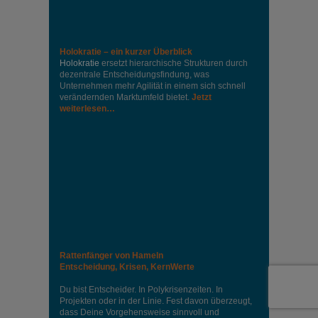
Holokratie – ein kurzer Überblick
Holokratie
ersetzt hierarchische Strukturen durch
dezentrale Entscheidungsfindung, was
Unternehmen mehr Agilität in einem sich schnell
verändernden Marktumfeld bietet.
Jetzt
weiterlesen…
Rattenfänger von Hameln
Entscheidung, Krisen, KernWerte
Du bist Entscheider. In Polykrisenzeiten. In
Projekten oder in der Linie. Fest davon überzeugt,
dass Deine Vorgehensweise sinnvoll und