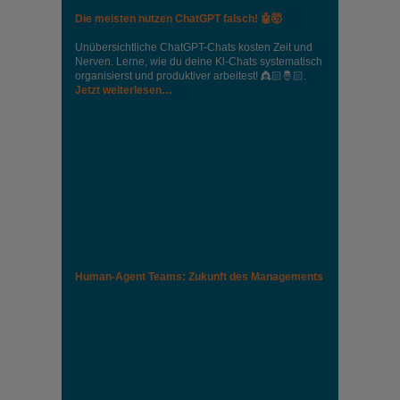
Die meisten nutzen ChatGPT falsch! 🤖🤯
Unübersichtliche ChatGPT-Chats kosten Zeit und
Nerven. Lerne, wie du deine Kl-Chats systematisch
organisierst und produktiver arbeitest! 👸🏻🤴🏻.
Jetzt weiterlesen…
Human-Agent Teams: Zukunft des Managements