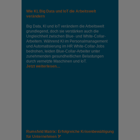
Wie KI, Big Data und IoT die Arbeitswelt
verändern
Big Data, KI und IoT verändern die Arbeitswelt
grundlegend, doch sie verstärken auch die
Ungleichheit zwischen Blue- und White-Collar-
Arbeitern. Während KI im Personalmanagement
und Automatisierung im HR White-Collar-Jobs
bedrohen, leiden Blue-Collar-Arbeiter unter
zunehmenden gesundheitlichen Belastungen
durch vernetzte Maschinen und IoT.
Jetzt weiterlesen…
Rumsfeld Matrix: Erfolgreiche Krisenbewältigung
für Unternehmen 🏹