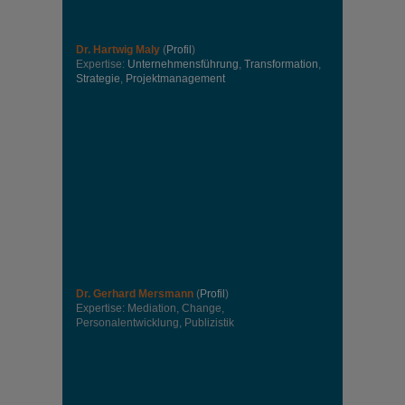
Dr. Hartwig Maly
(
Profil
)
Expertise:
Unternehmensführung
,
Transformation
,
Strategie
,
Projektmanagement
Dr. Gerhard Mersmann
(
Profil
)
Expertise: Mediation, Change,
Personalentwicklung, Publizistik