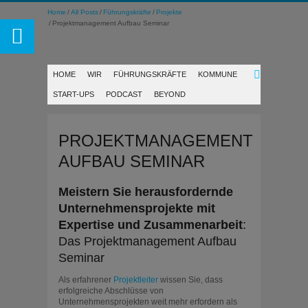
Home
All Posts
Führungskräfte
Projekte
Projektmanagement Aufbau Seminar
HOME
WIR
FÜHRUNGSKRÄFTE
KOMMUNE
START-UPS
PODCAST
BEYOND
PROJEKTMANAGEMENT
AUFBAU SEMINAR
Meistern Sie herausfordernde
Unternehmensprojekte mit
Expertise und Zusammenarbeit
:
Das Projektmanagement Aufbau
Seminar
Als erfahrener
Projektleiter
wissen Sie, dass
erfolgreiche Abschlüsse von
Unternehmensprojekten weit mehr erfordern als