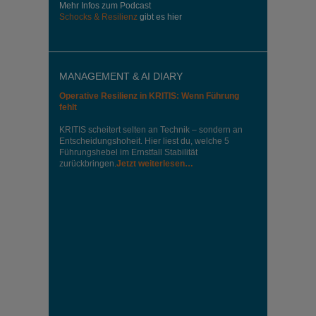
Mehr Infos zum Podcast
Schocks & Resilienz
gibt es hier
MANAGEMENT & AI DIARY
Operative Resilienz in KRITIS: Wenn Führung
fehlt
KRITIS scheitert selten an Technik – sondern an
Entscheidungshoheit. Hier liest du, welche 5
Führungshebel im Ernstfall Stabilität
zurückbringen.
Jetzt weiterlesen…