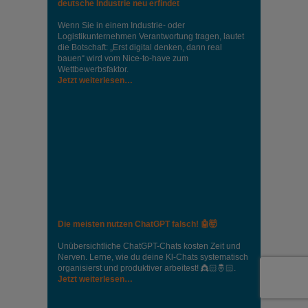
deutsche Industrie neu erfindet
Wenn Sie in einem Industrie‑ oder
Logistikunternehmen Verantwortung tragen, lautet
die Botschaft: „Erst digital denken, dann real
bauen“ wird vom Nice‑to‑have zum
Wettbewerbsfaktor.
Jetzt weiterlesen…
Die meisten nutzen ChatGPT falsch! 🤖🤯
Unübersichtliche ChatGPT-Chats kosten Zeit und
Nerven. Lerne, wie du deine Kl-Chats systematisch
organisierst und produktiver arbeitest! 👸🏻🤴🏻.
Jetzt weiterlesen…