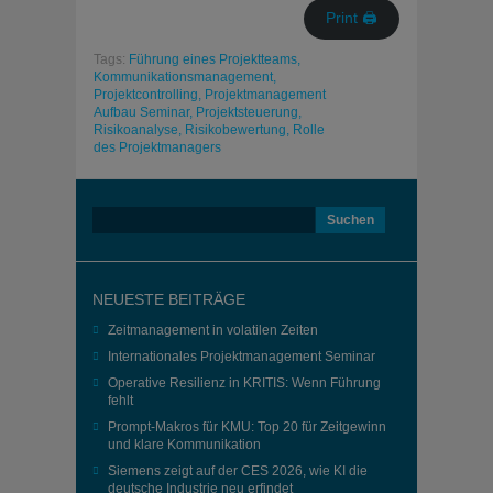
Print 🖨
Tags:
Führung eines Projektteams,
Kommunikationsmanagement,
Projektcontrolling,
Projektmanagement
Aufbau Seminar,
Projektsteuerung,
Risikoanalyse,
Risikobewertung,
Rolle
des Projektmanagers
Suchen
nach:
NEUESTE BEITRÄGE
Zeitmanagement in volatilen Zeiten
Internationales Projektmanagement Seminar
Operative Resilienz in KRITIS: Wenn Führung
fehlt
Prompt-Makros für KMU: Top 20 für Zeitgewinn
und klare Kommunikation
Siemens zeigt auf der CES 2026, wie KI die
deutsche Industrie neu erfindet