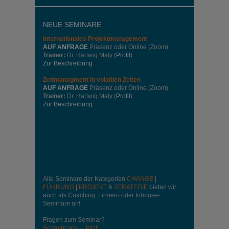
NEUE SEMINARE
Internationales
Projektmanagement
AUF ANFRAGE
Präsenz oder Online (Zoom)
Trainer:
Dr. Hartwig Maly (
Profil
)
Zur Beschreibung
Zeitmanagment in volatilen Zeiten
AUF ANFRAGE
Präsenz oder Online (Zoom)
Trainer:
Dr. Hartwig Maly (
Profil
)
Zur Beschreibung
Alle Seminare der Kategorien
CHANGE
|
FÜHRUNG
|
PROJEKT
&
STRATEGIE
bieten wir
auch als Coaching, Firmen- oder Inhouse-
Seminare an!
Fragen zum Seminar?
Schreibt uns – Jetzt!