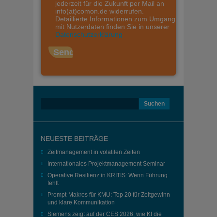
jederzeit für die Zukunft per Mail an
info(at)comon.de widerrufen.
Detaillierte Informationen zum Umgang
mit Nutzerdaten finden Sie in unserer
Datenschutzerklärung
Suchen
nach:
NEUESTE BEITRÄGE
Zeitmanagement in volatilen Zeiten
Internationales Projektmanagement Seminar
Operative Resilienz in KRITIS: Wenn Führung
fehlt
Prompt-Makros für KMU: Top 20 für Zeitgewinn
und klare Kommunikation
Siemens zeigt auf der CES 2026, wie KI die