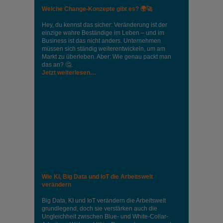
Welche Change-Konzepte gibt es? 🌍🚀
Hey, du kennst das sicher: Veränderung ist der
einzige wahre Beständige im Leben – und im
Business ist das nicht anders. Unternehmen
müssen sich ständig weiterentwickeln, um am
Markt zu überleben. Aber: Wie genau packt man
das an? 🤔.
Jetzt weiterlesen…
Wie KI, Big Data und IoT die Arbeitswelt
verändern
Big Data, KI und IoT verändern die Arbeitswelt
grundlegend, doch sie verstärken auch die
Ungleichheit zwischen Blue- und White-Collar-