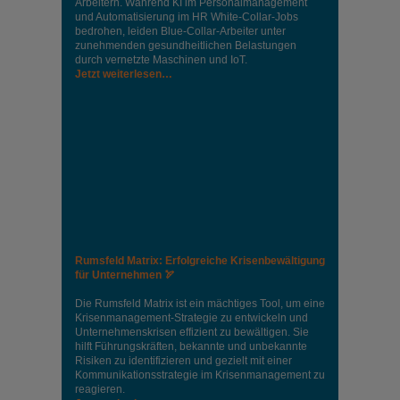
Arbeitern. Während KI im Personalmanagement
und Automatisierung im HR White-Collar-Jobs
bedrohen, leiden Blue-Collar-Arbeiter unter
zunehmenden gesundheitlichen Belastungen
durch vernetzte Maschinen und IoT.
Jetzt weiterlesen…
Rumsfeld Matrix: Erfolgreiche Krisenbewältigung
für Unternehmen 🏹
Die Rumsfeld Matrix ist ein mächtiges Tool, um eine
Krisenmanagement-Strategie zu entwickeln und
Unternehmenskrisen effizient zu bewältigen. Sie
hilft Führungskräften, bekannte und unbekannte
Risiken zu identifizieren und gezielt mit einer
Kommunikationsstrategie im Krisenmanagement zu
reagieren.