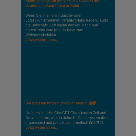
Siemens zeigt auf der CES 2026, wie KI die
deutsche Industrie neu erfindet
Wenn Sie in einem Industrie‑ oder
Logistikunternehmen Verantwortung tragen, lautet
die Botschaft: „Erst digital denken, dann real
bauen“ wird vom Nice‑to‑have zum
Wettbewerbsfaktor.
Jetzt weiterlesen…
Die meisten nutzen ChatGPT falsch! 🤖🤯
Unübersichtliche ChatGPT-Chats kosten Zeit und
Nerven. Lerne, wie du deine Kl-Chats systematisch
organisierst und produktiver arbeitest! 👸🏻🤴🏻.
Jetzt weiterlesen…