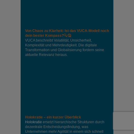
Von Chaos zu Klarheit: Ist das VUCA-Modell noch
dein bester Kompass?🔍🤔
VUCA beschreibt Volatilität, Unsicherheit,
Komplexität und Mehrdeutigkeit. Die digitale
Transformation und Globalisierung fordern seine
aktuelle Relevanz heraus.
Holokratie – ein kurzer Überblick
Holokratie
ersetzt hierarchische Strukturen durch
dezentrale Entscheidungsfindung, was
Unternehmen mehr Agilität in einem sich schnell