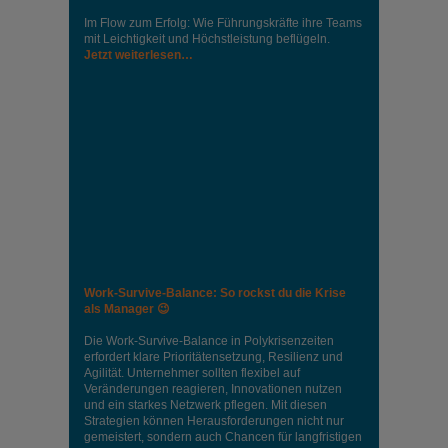
Im Flow zum Erfolg: Wie Führungskräfte ihre Teams
mit Leichtigkeit und Höchstleistung beflügeln.
Jetzt weiterlesen…
Work-Survive-Balance: So rockst du die Krise
als Manager 😉
Die Work-Survive-Balance in Polykrisenzeiten
erfordert klare Prioritätensetzung, Resilienz und
Agilität. Unternehmer sollten flexibel auf
Veränderungen reagieren, Innovationen nutzen
und ein starkes Netzwerk pflegen. Mit diesen
Strategien können Herausforderungen nicht nur
gemeistert, sondern auch Chancen für langfristigen