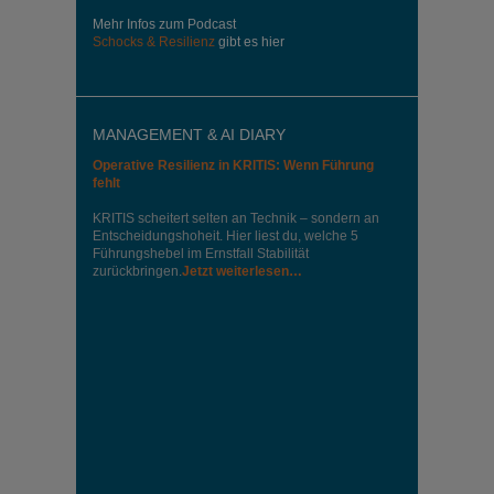
Mehr Infos zum Podcast
Schocks & Resilienz
gibt es hier
MANAGEMENT & AI DIARY
Operative Resilienz in KRITIS: Wenn Führung
fehlt
KRITIS scheitert selten an Technik – sondern an
Entscheidungshoheit. Hier liest du, welche 5
Führungshebel im Ernstfall Stabilität
zurückbringen.
Jetzt weiterlesen…