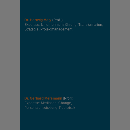
Dr. Hartwig Maly
(
Profil
)
Expertise:
Unternehmensführung
,
Transformation
,
Strategie
,
Projektmanagement
Dr. Gerhard Mersmann
(
Profil
)
Expertise: Mediation, Change,
Personalentwicklung, Publizistik