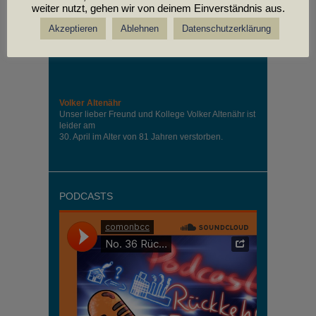
weiter nutzt, gehen wir von deinem Einverständnis aus.
Akzeptieren
Ablehnen
Datenschutzerklärung
Volker Altenähr
Unser lieber Freund und Kollege Volker Altenähr ist
leider am
30. April im Alter von 81 Jahren verstorben.
PODCASTS