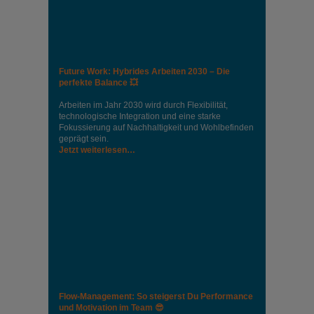
Future Work: Hybrides Arbeiten 2030 – Die
perfekte Balance 💥
Arbeiten im Jahr 2030 wird durch Flexibilität,
technologische Integration und eine starke
Fokussierung auf Nachhaltigkeit und Wohlbefinden
geprägt sein.
Jetzt weiterlesen…
Flow-Management: So steigerst Du Performance
und Motivation im Team 😎