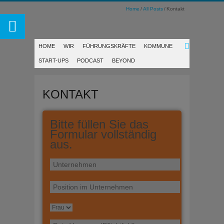
Home
All Posts
Kontakt
HOME
WIR
FÜHRUNGSKRÄFTE
KOMMUNE
START-UPS
PODCAST
BEYOND
KONTAKT
Bitte füllen Sie das
Formular vollständig
aus.