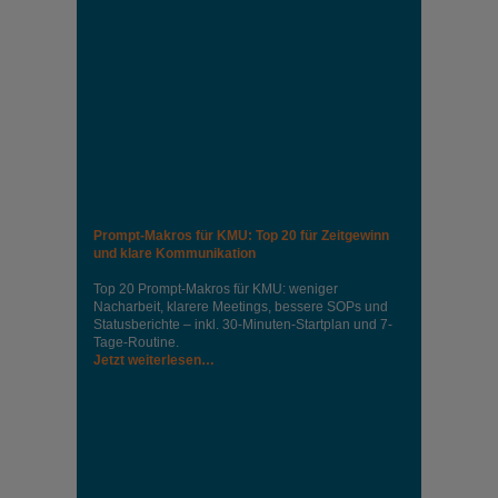
Prompt-Makros für KMU: Top 20 für Zeitgewinn
und klare Kommunikation
Top 20 Prompt-Makros für KMU: weniger
Nacharbeit, klarere Meetings, bessere SOPs und
Statusberichte – inkl. 30-Minuten-Startplan und 7-
Tage-Routine.
Jetzt weiterlesen…