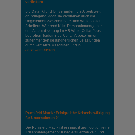
verändern
Big Data, KI und IoT verändern die Arbeitswelt
grundlegend, doch sie verstärken auch die
Ungleichheit zwischen Blue- und White-Collar-
Arbeitern. Während KI im Personalmanagement
und Automatisierung im HR White-Collar-Jobs
bedrohen, leiden Blue-Collar-Arbeiter unter
zunehmenden gesundheitlichen Belastungen
durch vernetzte Maschinen und IoT.
Jetzt weiterlesen…
Rumsfeld Matrix: Erfolgreiche Krisenbewältigung
für Unternehmen 🏹
Die Rumsfeld Matrix ist ein mächtiges Tool, um eine
Krisenmanagement-Strategie zu entwickeln und