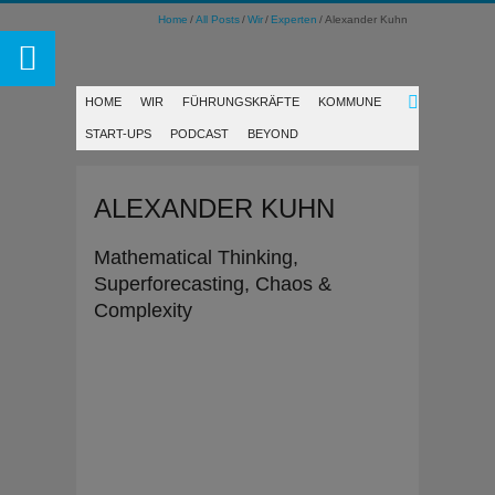
Home
All Posts
Wir
Experten
Alexander Kuhn
HOME
WIR
FÜHRUNGSKRÄFTE
KOMMUNE
START-UPS
PODCAST
BEYOND
ALEXANDER KUHN
Mathematical Thinking,
Superforecasting, Chaos &
Complexity