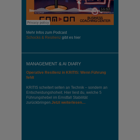
Mehr Infos zum Podcast
Schocks & Resilienz
gibt es hier
MANAGEMENT & AI DIARY
Operative Resilienz in KRITIS: Wenn Führung
fehlt
KRITIS scheitert selten an Technik – sondern an
Entscheidungshoheit. Hier liest du, welche 5
Führungshebel im Ernstfall Stabilität
zurückbringen.
Jetzt weiterlesen…