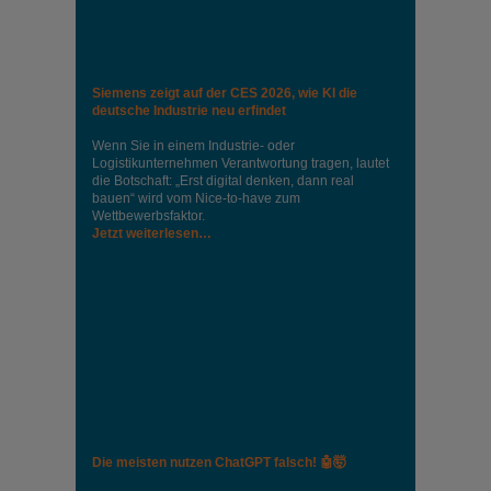
Siemens zeigt auf der CES 2026, wie KI die
deutsche Industrie neu erfindet
Wenn Sie in einem Industrie‑ oder
Logistikunternehmen Verantwortung tragen, lautet
die Botschaft: „Erst digital denken, dann real
bauen“ wird vom Nice‑to‑have zum
Wettbewerbsfaktor.
Jetzt weiterlesen…
Die meisten nutzen ChatGPT falsch! 🤖🤯