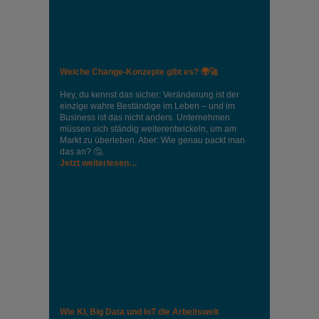
Welche Change-Konzepte gibt es? 🌍🚀
Hey, du kennst das sicher: Veränderung ist der
einzige wahre Beständige im Leben – und im
Business ist das nicht anders. Unternehmen
müssen sich ständig weiterentwickeln, um am
Markt zu überleben. Aber: Wie genau packt man
das an? 🤔.
Jetzt weiterlesen…
Wie KI, Big Data und IoT die Arbeitswelt