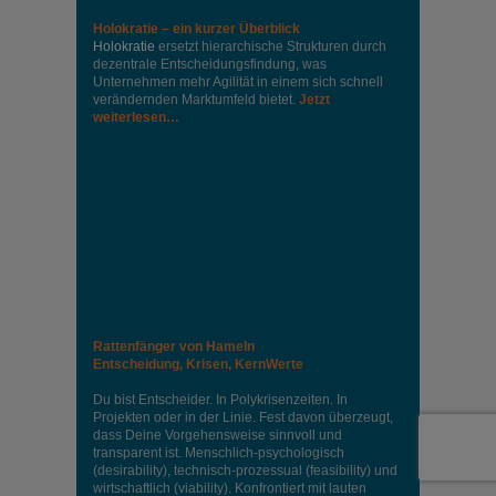
Holokratie – ein kurzer Überblick
Holokratie
ersetzt hierarchische Strukturen durch
dezentrale Entscheidungsfindung, was
Unternehmen mehr Agilität in einem sich schnell
verändernden Marktumfeld bietet.
Jetzt
weiterlesen…
Rattenfänger von Hameln
Entscheidung, Krisen, KernWerte
Du bist Entscheider. In Polykrisenzeiten. In
Projekten oder in der Linie. Fest davon überzeugt,
dass Deine Vorgehensweise sinnvoll und
transparent ist. Menschlich-psychologisch
(desirability), technisch-prozessual (feasibility) und
wirtschaftlich (viability). Konfrontiert mit lauten