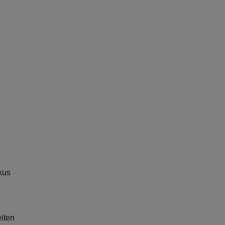
kus
iten