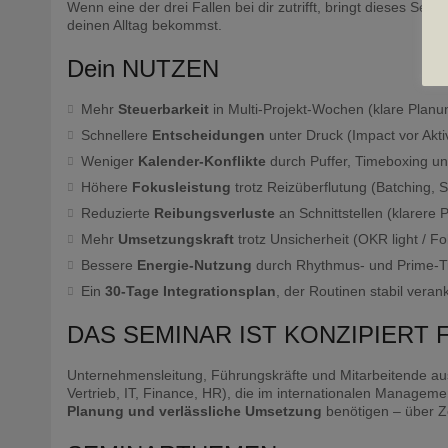
Wenn eine der drei Fallen bei dir zutrifft, bringt dieses Se
deinen Alltag bekommst.
Dein NUTZEN
Mehr
Steuerbarkeit
in Multi-Projekt-Wochen (klare Planun
Schnellere
Entscheidungen
unter Druck (Impact vor Aktiv
Weniger
Kalender-Konflikte
durch Puffer, Timeboxing un
Höhere
Fokusleistung
trotz Reizüberflutung (Batching,
Reduzierte
Reibungsverluste
an Schnittstellen (klarere P
Mehr
Umsetzungskraft
trotz Unsicherheit (OKR light / 
Bessere
Energie-Nutzung
durch Rhythmus- und Prime-T
Ein
30-Tage Integrationsplan
, der Routinen stabil verank
DAS SEMINAR IST KONZIPIERT 
Unternehmensleitung, Führungskräfte und Mitarbeitende aus 
Vertrieb, IT, Finance, HR), die im internationalen Manage
Planung und verlässliche Umsetzung
benötigen – über Ze