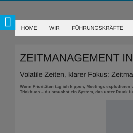
HOME
WIR
FÜHRUNGSKRÄFTE
ZEITMANAGEMENT IN
Volatile Zeiten, klarer Fokus: Zeit
Wenn Prioritäten täglich kippen, Meetings explodieren 
Trickbuch – du brauchst ein System, das unter Druck fu