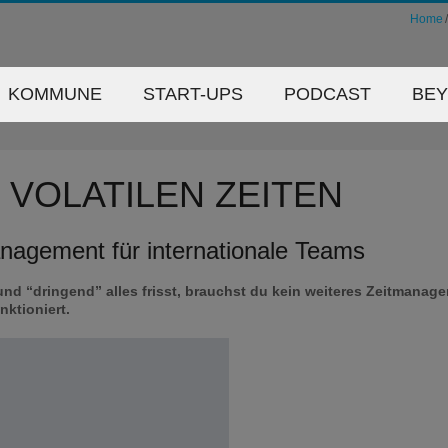
Home
KOMMUNE
START-UPS
PODCAST
BE
 VOLATILEN ZEITEN
management für internationale Teams
und “dringend” alles frisst, brauchst du kein weiteres Zeitmanag
nktioniert.