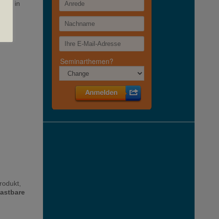
Takt in
rodukt,
lastbare