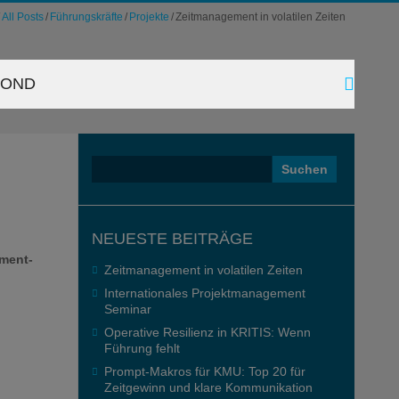
All Posts
Führungskräfte
Projekte
Zeitmanagement in volatilen Zeiten
YOND
Suchen
nach:
NEUESTE BEITRÄGE
ement-
Zeitmanagement in volatilen Zeiten
Internationales Projektmanagement
Seminar
Operative Resilienz in KRITIS: Wenn
Führung fehlt
Prompt-Makros für KMU: Top 20 für
Zeitgewinn und klare Kommunikation