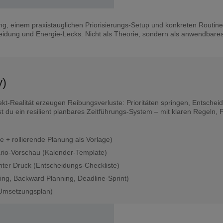
g, einem praxistauglichen Priorisierungs-Setup und konkreten Routine
meidung und Energie-Lecks. Nicht als Theorie, sondern als anwendbare
y)
jekt-Realität erzeugen Reibungsverluste: Prioritäten springen, Entsche
 du ein resilient planbares Zeitführungs-System – mit klaren Regeln, P
 + rollierende Planung als Vorlage)
ario-Vorschau (Kalender-Template)
ter Druck (Entscheidungs-Checkliste)
ng, Backward Planning, Deadline-Sprint)
 (Umsetzungsplan)