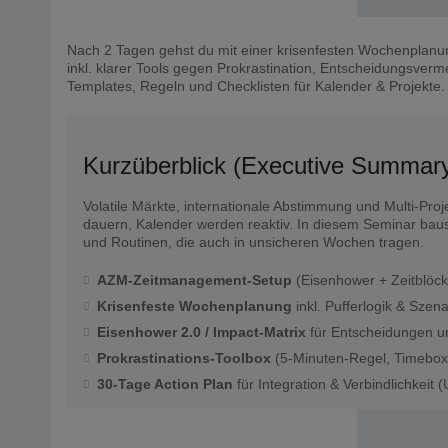
Nach 2 Tagen gehst du mit einer krisenfesten Wochenplanun
inkl. klarer Tools gegen Prokrastination, Entscheidungsver
Templates, Regeln und Checklisten für Kalender & Projekte.
Kurzüberblick (Executive Summar
Volatile Märkte, internationale Abstimmung und Multi-Pro
dauern, Kalender werden reaktiv. In diesem Seminar baust
und Routinen, die auch in unsicheren Wochen tragen.
AZM-Zeitmanagement-Setup
(Eisenhower + Zeitblöcke
Krisenfeste Wochenplanung
inkl. Pufferlogik & Szen
Eisenhower 2.0 / Impact-Matrix
für Entscheidungen un
Prokrastinations-Toolbox
(5-Minuten-Regel, Timeboxi
30-Tage Action Plan
für Integration & Verbindlichkeit