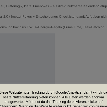
au, Pufferlogik, klare Timeboxes – als direkt nutzbares Kalender-Setup
 2.0 / Impact-Fokus + Entscheidungs-Checkliste, damit Aufgaben nic
ions-Toolbox plus Fokus-/Energie-Regeln (Prime Time, Task-Batching)
Diese Website nutzt Tracking durch Google Analytics, damit wir dir di
 Deinen Wunschtermin mit
beste Nutzererfahrung bieten können. Alle Daten werden anonym
ausgewertet. Möchtest du das Tracking deaktivieren, klicke auf
"Ablehnen". Wenn du die Website weiter nutzt, gehen wir von deinem