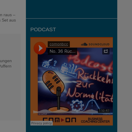
n raus –
s Set aus
PODCAST
idungen
uffern