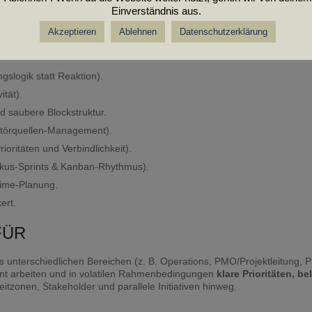
minar sofort spürbaren Nutzen – weil du wieder Entscheidung, Fokus und 
Einverständnis aus.
Akzeptieren
Ablehnen
Datenschutzerklärung
gslogik statt Reaktion).
ität).
d saubere Blockstruktur.
 Störquellen-Management).
rioritäten und Verbindlichkeit).
Fokus-Sprints & Kanban-Rhythmus).
ime-Planung.
ert.
FÜR
unterschiedlichen Bereichen (z. B. Operations, PMO/Projektleitung, P
ment arbeiten und in volatilen Rahmenbedingungen
klare Prioritäten, be
itzonen, Stakeholder und parallele Initiativen hinweg.