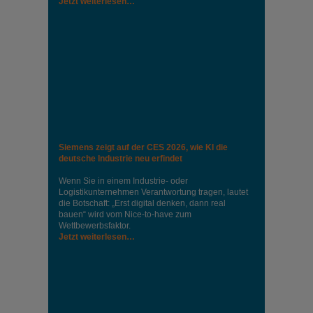
Jetzt weiterlesen…
Siemens zeigt auf der CES 2026, wie KI die
deutsche Industrie neu erfindet
Wenn Sie in einem Industrie‑ oder
Logistikunternehmen Verantwortung tragen, lautet
die Botschaft: „Erst digital denken, dann real
bauen“ wird vom Nice‑to‑have zum
Wettbewerbsfaktor.
Jetzt weiterlesen…