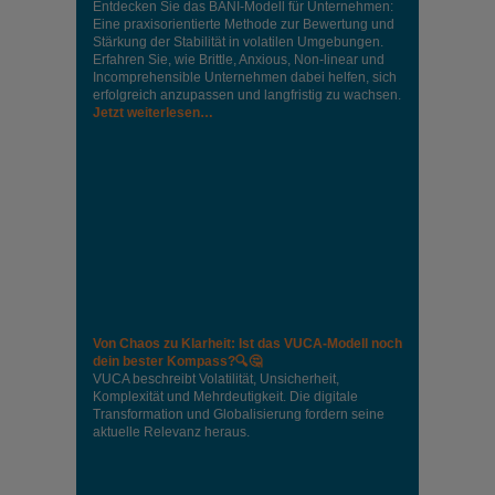
Entdecken Sie das BANI-Modell für Unternehmen:
Eine praxisorientierte Methode zur Bewertung und
Stärkung der Stabilität in volatilen Umgebungen.
Erfahren Sie, wie Brittle, Anxious, Non-linear und
Incomprehensible Unternehmen dabei helfen, sich
erfolgreich anzupassen und langfristig zu wachsen.
Jetzt weiterlesen…
Von Chaos zu Klarheit: Ist das VUCA-Modell noch
dein bester Kompass?🔍🤔
VUCA beschreibt Volatilität, Unsicherheit,
Komplexität und Mehrdeutigkeit. Die digitale
Transformation und Globalisierung fordern seine
aktuelle Relevanz heraus.