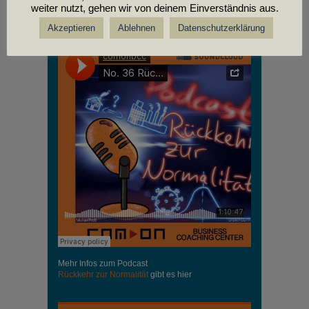
weiter nutzt, gehen wir von deinem Einverständnis aus.
PODCASTS
Akzeptieren
Ablehnen
Datenschutzerklärung
Mehr Infos zum Podcast
Rückkehr zur Normalität
gibt es hier