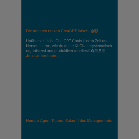
Die meisten nutzen ChatGPT falsch! 🤖🤯
Unübersichtliche ChatGPT-Chats kosten Zeit und
Nerven. Lerne, wie du deine Kl-Chats systematisch
organisierst und produktiver arbeitest! 👸🏻🤴🏻.
Jetzt weiterlesen…
Human-Agent Teams: Zukunft des Managements