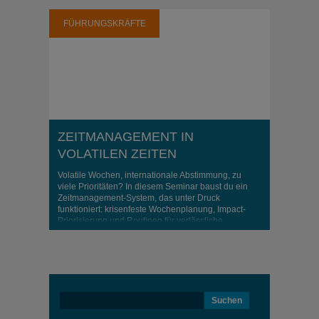
FÜHRUNGSKRÄFTE
ZEITMANAGEMENT IN
VOLATILEN ZEITEN
Volatile Wochen, internationale Abstimmung, zu
viele Prioritäten? In diesem Seminar baust du ein
Zeitmanagement-System, das unter Druck
funktioniert: krisenfeste Wochenplanung, Impact-
Priorisierung und Routinen für verlässliche
Umsetzung
Suchen
nach: