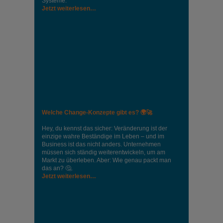
Systeme.
Jetzt weiterlesen…
Welche Change-Konzepte gibt es? 🌍🚀
Hey, du kennst das sicher: Veränderung ist der
einzige wahre Beständige im Leben – und im
Business ist das nicht anders. Unternehmen
müssen sich ständig weiterentwickeln, um am
Markt zu überleben. Aber: Wie genau packt man
das an? 🤔.
Jetzt weiterlesen…