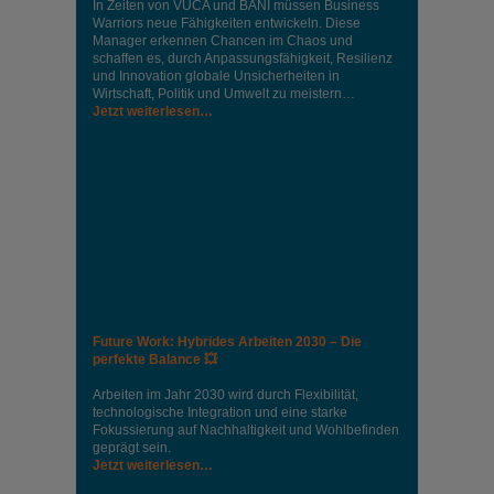
In Zeiten von VUCA und BANI müssen Business
Warriors neue Fähigkeiten entwickeln. Diese
Manager erkennen Chancen im Chaos und
schaffen es, durch Anpassungsfähigkeit, Resilienz
und Innovation globale Unsicherheiten in
Wirtschaft, Politik und Umwelt zu meistern…
Jetzt weiterlesen…
Future Work: Hybrides Arbeiten 2030 – Die
perfekte Balance 💥
Arbeiten im Jahr 2030 wird durch Flexibilität,
technologische Integration und eine starke
Fokussierung auf Nachhaltigkeit und Wohlbefinden
geprägt sein.
Jetzt weiterlesen…