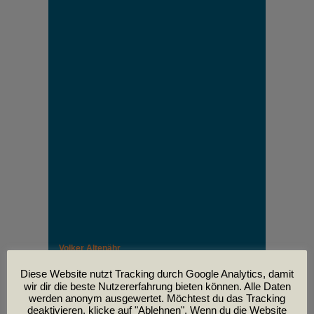
Volker Altenähr
Unser lieber Freund und Kollege Volker Altenähr ist
leider am
Diese Website nutzt Tracking durch Google Analytics, damit
30. April im Alter von 81 Jahren verstorben.
wir dir die beste Nutzererfahrung bieten können. Alle Daten
werden anonym ausgewertet. Möchtest du das Tracking
deaktivieren, klicke auf "Ablehnen". Wenn du die Website