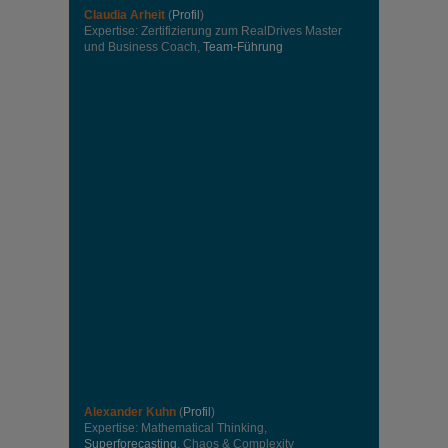
Claudia Arheit
(
Profil
)
Expertise: Zertifizierung zum RealDrives Master
und Business Coach,
Team-Führung
Alexander Kuhn
(
Profil
)
Expertise: Mathematical Thinking,
Superforecasting
, Chaos & Complexity