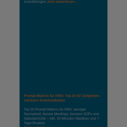
zurückbringen.
Jetzt weiterlesen…
Prompt-Makros für KMU: Top 20 für Zeitgewinn
und klare Kommunikation
Top 20 Prompt-Makros für KMU: weniger
Nacharbeit, klarere Meetings, bessere SOPs und
Statusberichte – inkl. 30-Minuten-Startplan und 7-
Tage-Routine.