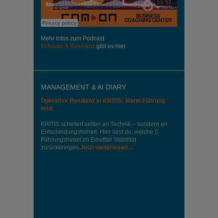
Mehr Infos zum Podcast
Schocks & Resilienz
gibt es hier
MANAGEMENT & AI DIARY
Operative Resilienz in KRITIS: Wenn Führung
fehlt
KRITIS scheitert selten an Technik – sondern an
Entscheidungshoheit. Hier liest du, welche 5
Führungshebel im Ernstfall Stabilität
zurückbringen.
Jetzt weiterlesen…