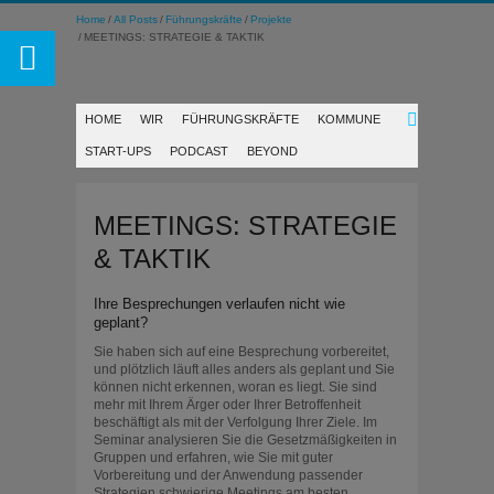
Home
All Posts
Führungskräfte
Projekte
MEETINGS: STRATEGIE & TAKTIK
HOME
WIR
FÜHRUNGSKRÄFTE
KOMMUNE
START-UPS
PODCAST
BEYOND
MEETINGS: STRATEGIE
& TAKTIK
Ihre Besprechungen verlaufen nicht wie
geplant?
Sie haben sich auf eine Besprechung vorbereitet,
und plötzlich läuft alles anders als geplant und Sie
können nicht erkennen, woran es liegt. Sie sind
mehr mit Ihrem Ärger oder Ihrer Betroffenheit
beschäftigt als mit der Verfolgung Ihrer Ziele. Im
Seminar analysieren Sie die Gesetzmäßigkeiten in
Gruppen und erfahren, wie Sie mit guter
Vorbereitung und der Anwendung passender
Strategien schwierige Meetings am besten