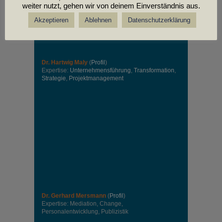
weiter nutzt, gehen wir von deinem Einverständnis aus.
Akzeptieren
Ablehnen
Datenschutzerklärung
Dr. Hartwig Maly
(
Profil
)
Expertise:
Unternehmensführung
,
Transformation
,
Strategie
,
Projektmanagement
Dr. Gerhard Mersmann
(
Profil
)
Expertise: Mediation, Change,
Personalentwicklung, Publizistik