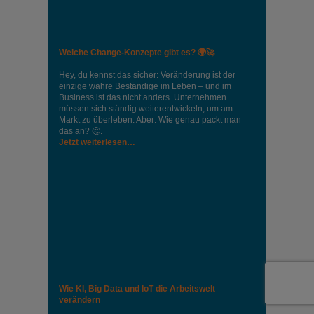
Welche Change-Konzepte gibt es? 🌍🚀
Hey, du kennst das sicher: Veränderung ist der
einzige wahre Beständige im Leben – und im
Business ist das nicht anders. Unternehmen
müssen sich ständig weiterentwickeln, um am
Markt zu überleben. Aber: Wie genau packt man
das an? 🤔.
Jetzt weiterlesen…
Wie KI, Big Data und IoT die Arbeitswelt
verändern