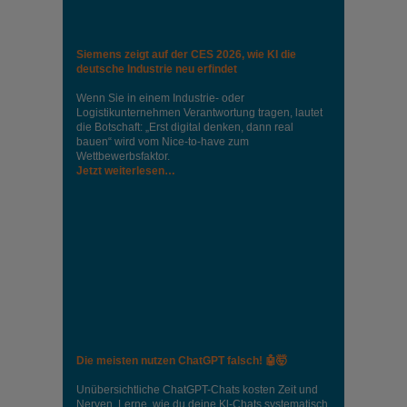
Siemens zeigt auf der CES 2026, wie KI die
deutsche Industrie neu erfindet
Wenn Sie in einem Industrie‑ oder
Logistikunternehmen Verantwortung tragen, lautet
die Botschaft: „Erst digital denken, dann real
bauen“ wird vom Nice‑to‑have zum
Wettbewerbsfaktor.
Jetzt weiterlesen…
Die meisten nutzen ChatGPT falsch! 🤖🤯
Unübersichtliche ChatGPT-Chats kosten Zeit und
Nerven. Lerne, wie du deine Kl-Chats systematisch