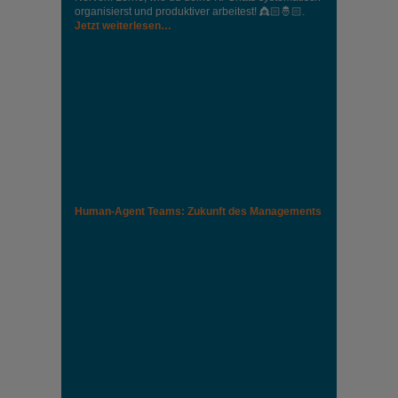
organisierst und produktiver arbeitest! 👸🏻🤴🏻.
Jetzt weiterlesen…
Human-Agent Teams: Zukunft des Managements