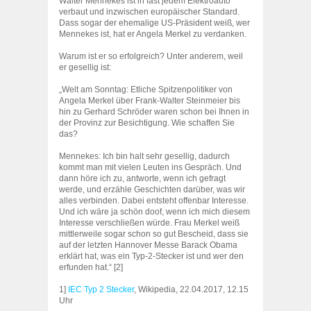
Walter Mennekes ist in fast jedem Elektroauto
verbaut und inzwischen europäischer Standard.
Dass sogar der ehemalige US-Präsident weiß, wer
Mennekes ist, hat er Angela Merkel zu verdanken.
Warum ist er so erfolgreich? Unter anderem, weil
er gesellig ist:
„Welt am Sonntag: Etliche Spitzenpolitiker von
Angela Merkel über Frank-Walter Steinmeier bis
hin zu Gerhard Schröder waren schon bei Ihnen in
der Provinz zur Besichtigung. Wie schaffen Sie
das?
Mennekes: Ich bin halt sehr gesellig, dadurch
kommt man mit vielen Leuten ins Gespräch. Und
dann höre ich zu, antworte, wenn ich gefragt
werde, und erzähle Geschichten darüber, was wir
alles verbinden. Dabei entsteht offenbar Interesse.
Und ich wäre ja schön doof, wenn ich mich diesem
Interesse verschließen würde. Frau Merkel weiß
mittlerweile sogar schon so gut Bescheid, dass sie
auf der letzten Hannover Messe Barack Obama
erklärt hat, was ein Typ-2-Stecker ist und wer den
erfunden hat.“ [2]
1]
IEC Typ 2 Stecker
, Wikipedia, 22.04.2017, 12.15
Uhr