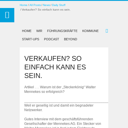
Home
All Posts
News
Daily Stuff
Verkaufen? So einfach kann es sein.
HOME
WIR
FÜHRUNGSKRÄFTE
KOMMUNE
START-UPS
PODCAST
BEYOND
VERKAUFEN? SO
EINFACH KANN ES
SEIN.
Artikel . . . Warum ist der „Steckerkönig“ Walter
Mennekes so erfolgreich?
___________________________________________________
Weil er gesellig ist und damit ein begnadeter
Netzwerker.
Gutes Interview mit dem geschäftsführenden
Gesellschafter der Mennekes AG. Ein Stecker von