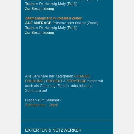
Trainer:
Dr. Hartwig Maly (
Profil
)
Zur Beschreibung
Zeitmanagment in volatilen Zeiten
AUF ANFRAGE
Präsenz oder Online (Zoom)
Trainer:
Dr. Hartwig Maly (
Profil
)
Zur Beschreibung
Alle Seminare der Kategorien
CHANGE
|
FÜHRUNG
|
PROJEKT
&
STRATEGIE
bieten wir
auch als Coaching, Firmen- oder Inhouse-
Seminare an!
Fragen zum Seminar?
Schreibt uns – Jetzt!
EXPERTEN & NETZWERKER