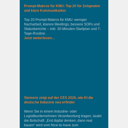
Prompt-Makros für KMU: Top 20 für Zeitgewinn
und klare Kommunikation
Top 20 Prompt-Makros für KMU: weniger
Nacharbeit, klarere Meetings, bessere SOPs und
Statusberichte – inkl. 30-Minuten-Startplan und 7-
Tage-Routine.
Jetzt weiterlesen…
Siemens zeigt auf der CES 2026, wie KI die
deutsche Industrie neu erfindet
Wenn Sie in einem Industrie‑ oder
Logistikunternehmen Verantwortung tragen, lautet
die Botschaft: „Erst digital denken, dann real
bauen“ wird vom Nice‑to‑have zum