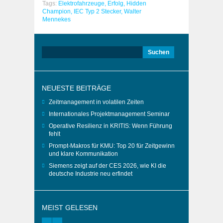
Tags:
Elektrofahrzeuge,
Erfolg,
Hidden
Champion,
IEC Typ 2 Stecker,
Walter
Mennekes
Suchen
nach:
NEUESTE BEITRÄGE
Zeitmanagement in volatilen Zeiten
Internationales Projektmanagement Seminar
Operative Resilienz in KRITIS: Wenn Führung
fehlt
Prompt-Makros für KMU: Top 20 für Zeitgewinn
und klare Kommunikation
Siemens zeigt auf der CES 2026, wie KI die
deutsche Industrie neu erfindet
MEIST GELESEN