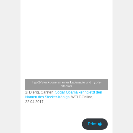
Typ-2-Steckdose an einer Ladesäule und Typ-2-
Stecker
2] Dierig, Carsten;
Sogar Obama kennt jetzt den
Namen des Stecker-Königs
, WELT-Online,
22.04.2017,
Print 🖨