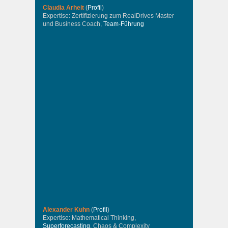
Claudia Arheit
(
Profil
)
Expertise: Zertifizierung zum RealDrives Master
und Business Coach,
Team-Führung
Alexander Kuhn
(
Profil
)
Expertise: Mathematical Thinking,
Superforecasting
, Chaos & Complexity