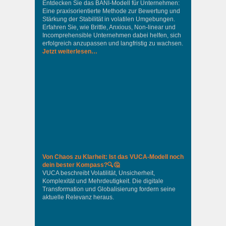
Entdecken Sie das BANI-Modell für Unternehmen:
Eine praxisorientierte Methode zur Bewertung und
Stärkung der Stabilität in volatilen Umgebungen.
Erfahren Sie, wie Brittle, Anxious, Non-linear und
Incomprehensible Unternehmen dabei helfen, sich
erfolgreich anzupassen und langfristig zu wachsen.
Jetzt weiterlesen…
Von Chaos zu Klarheit: Ist das VUCA-Modell noch
dein bester Kompass?🔍🤔
VUCA beschreibt Volatilität, Unsicherheit,
Komplexität und Mehrdeutigkeit. Die digitale
Transformation und Globalisierung fordern seine
aktuelle Relevanz heraus.