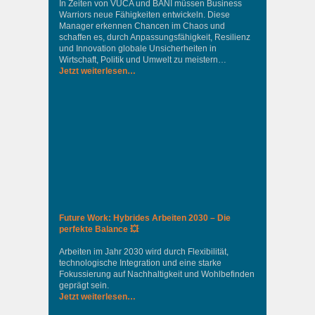
In Zeiten von VUCA und BANI müssen Business
Warriors neue Fähigkeiten entwickeln. Diese
Manager erkennen Chancen im Chaos und
schaffen es, durch Anpassungsfähigkeit, Resilienz
und Innovation globale Unsicherheiten in
Wirtschaft, Politik und Umwelt zu meistern…
Jetzt weiterlesen…
Future Work: Hybrides Arbeiten 2030 – Die
perfekte Balance 💥
Arbeiten im Jahr 2030 wird durch Flexibilität,
technologische Integration und eine starke
Fokussierung auf Nachhaltigkeit und Wohlbefinden
geprägt sein.
Jetzt weiterlesen…