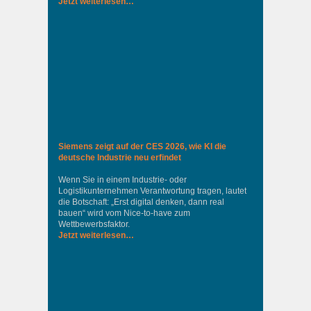
Jetzt weiterlesen…
Siemens zeigt auf der CES 2026, wie KI die
deutsche Industrie neu erfindet
Wenn Sie in einem Industrie‑ oder
Logistikunternehmen Verantwortung tragen, lautet
die Botschaft: „Erst digital denken, dann real
bauen“ wird vom Nice‑to‑have zum
Wettbewerbsfaktor.
Jetzt weiterlesen…