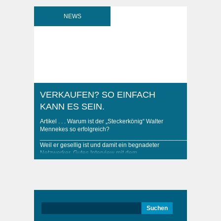
NEWS
VERKAUFEN? SO EINFACH
KANN ES SEIN.
Artikel . . . Warum ist der „Steckerkönig“ Walter
Mennekes so erfolgreich?
____________________________________________________
Weil er gesellig ist und damit ein begnadeter
Netzwerker. Gutes Interview mit dem
geschäftsführenden Gesellschafter der Mennekes
AG. Ein Stecker von Walter Mennekes ist in fast
jedem Elektroauto verbaut und inzwischen
europäischer Standard. Dass sogar der ehemalige
US-Präsident weiß, wer Mennekes ist, ..
Suchen
nach: