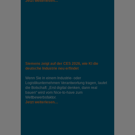
Jetzt weiterlesen…
Siemens zeigt auf der CES 2026, wie KI die
deutsche Industrie neu erfindet
Wenn Sie in einem Industrie‑ oder
Logistikunternehmen Verantwortung tragen, lautet
die Botschaft: „Erst digital denken, dann real
bauen“ wird vom Nice‑to‑have zum
Wettbewerbsfaktor.
Jetzt weiterlesen…