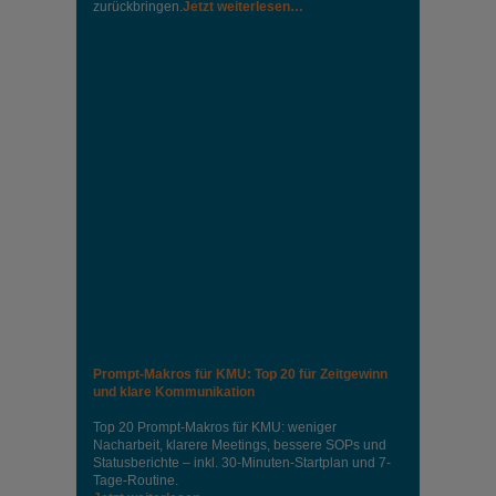
zurückbringen.
Jetzt weiterlesen…
Prompt-Makros für KMU: Top 20 für Zeitgewinn
und klare Kommunikation
Top 20 Prompt-Makros für KMU: weniger
Nacharbeit, klarere Meetings, bessere SOPs und
Statusberichte – inkl. 30-Minuten-Startplan und 7-
Tage-Routine.