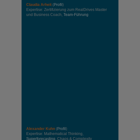
Claudia Arheit
(
Profil
)
Expertise: Zertifizierung zum RealDrives Master
und Business Coach,
Team-Führung
Alexander Kuhn
(
Profil
)
Expertise: Mathematical Thinking,
Superforecasting
, Chaos & Complexity