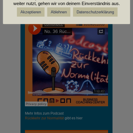
weiter nutzt, gehen wir von deinem Einverständnis aus.
PODCASTS
Akzeptieren
Ablehnen
Datenschutzerklärung
Mehr Infos zum Podcast
Rückkehr zur Normalität
gibt es hier