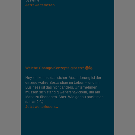
Systeme.
Jetzt weiterlesen…
Welche Change-Konzepte gibt es? 🌍🚀
Hey, du kennst das sicher: Veränderung ist der
einzige wahre Beständige im Leben – und im
Business ist das nicht anders. Unternehmen
müssen sich ständig weiterentwickeln, um am
Markt zu überleben. Aber: Wie genau packt man
das an? 🤔.
Jetzt weiterlesen…