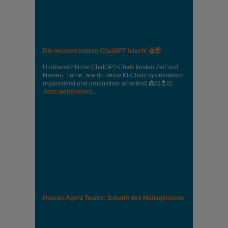
Die meisten nutzen ChatGPT falsch! 🤖🤯
Unübersichtliche ChatGPT-Chats kosten Zeit und
Nerven. Lerne, wie du deine Kl-Chats systematisch
organisierst und produktiver arbeitest! 👸🏻🤴🏻.
Jetzt weiterlesen…
Human-Agent Teams: Zukunft des Managements