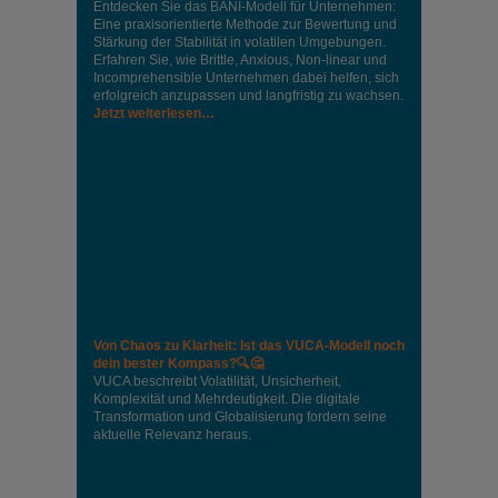
Entdecken Sie das BANI-Modell für Unternehmen:
Eine praxisorientierte Methode zur Bewertung und
Stärkung der Stabilität in volatilen Umgebungen.
Erfahren Sie, wie Brittle, Anxious, Non-linear und
Incomprehensible Unternehmen dabei helfen, sich
erfolgreich anzupassen und langfristig zu wachsen.
Jetzt weiterlesen…
Von Chaos zu Klarheit: Ist das VUCA-Modell noch
dein bester Kompass?🔍🤔
VUCA beschreibt Volatilität, Unsicherheit,
Komplexität und Mehrdeutigkeit. Die digitale
Transformation und Globalisierung fordern seine
aktuelle Relevanz heraus.