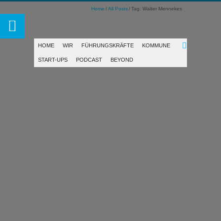
Home
All Posts
Tag: Walter Mennekes
HOME
WIR
FÜHRUNGSKRÄFTE
KOMMUNE
START-UPS
PODCAST
BEYOND