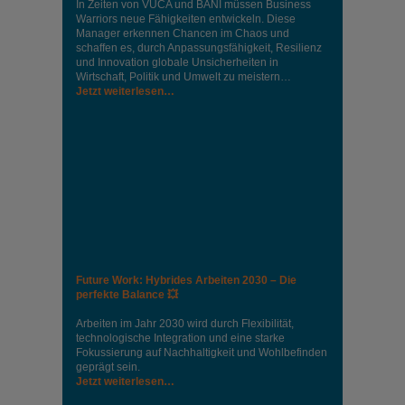
In Zeiten von VUCA und BANI müssen Business
Warriors neue Fähigkeiten entwickeln. Diese
Manager erkennen Chancen im Chaos und
schaffen es, durch Anpassungsfähigkeit, Resilienz
und Innovation globale Unsicherheiten in
Wirtschaft, Politik und Umwelt zu meistern…
Jetzt weiterlesen…
Future Work: Hybrides Arbeiten 2030 – Die
perfekte Balance 💥
Arbeiten im Jahr 2030 wird durch Flexibilität,
technologische Integration und eine starke
Fokussierung auf Nachhaltigkeit und Wohlbefinden
geprägt sein.
Jetzt weiterlesen…