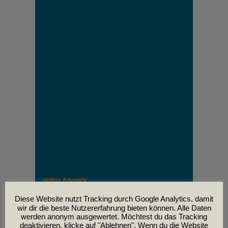
Volker Altenähr
Unser lieber Freund und Kollege Volker Altenähr ist
leider am
Diese Website nutzt Tracking durch Google Analytics, damit
30. April im Alter von 81 Jahren verstorben.
wir dir die beste Nutzererfahrung bieten können. Alle Daten
werden anonym ausgewertet. Möchtest du das Tracking
deaktivieren, klicke auf "Ablehnen". Wenn du die Website