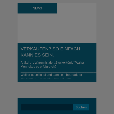
NEWS
VERKAUFEN? SO EINFACH
KANN ES SEIN.
Artikel . . . Warum ist der „Steckerkönig“ Walter
Mennekes so erfolgreich?
____________________________________________________
Weil er gesellig ist und damit ein begnadeter
Netzwerker. Gutes Interview mit dem
geschäftsführenden Gesellschafter der Mennekes
AG. Ein Stecker von Walter Mennekes ist in fast
jedem Elektroauto verbaut und inzwischen
europäischer Standard. Dass sogar der ehemalige
US-Präsident weiß, wer Mennekes ist, ..
Suchen
nach: