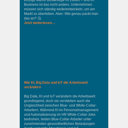
einzige wahre Beständige im Leben – und im
Business ist das nicht anders. Unternehmen
müssen sich ständig weiterentwickeln, um am
Markt zu überleben. Aber: Wie genau packt man
das an? 🤔.
Jetzt weiterlesen…
Wie KI, Big Data und IoT die Arbeitswelt
verändern
Big Data, KI und IoT verändern die Arbeitswelt
grundlegend, doch sie verstärken auch die
Ungleichheit zwischen Blue- und White-Collar-
Arbeitern. Während KI im Personalmanagement
und Automatisierung im HR White-Collar-Jobs
bedrohen, leiden Blue-Collar-Arbeiter unter
zunehmenden gesundheitlichen Belastungen