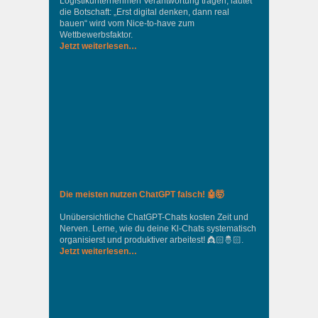
Logistikunternehmen Verantwortung tragen, lautet
die Botschaft: „Erst digital denken, dann real
bauen“ wird vom Nice‑to‑have zum
Wettbewerbsfaktor.
Jetzt weiterlesen…
Die meisten nutzen ChatGPT falsch! 🤖🤯
Unübersichtliche ChatGPT-Chats kosten Zeit und
Nerven. Lerne, wie du deine Kl-Chats systematisch
organisierst und produktiver arbeitest! 👸🏻🤴🏻.
Jetzt weiterlesen…