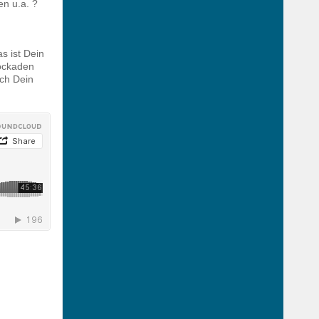
n u.a. ?
s ist Dein
lockaden
ich Dein