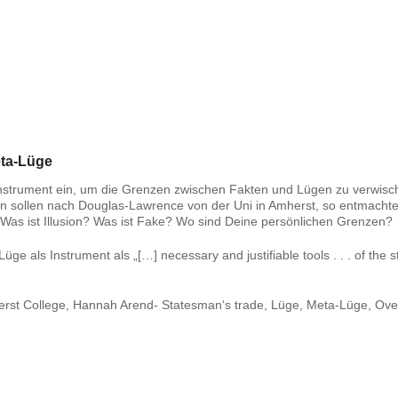
eta-Lüge
strument ein, um die Grenzen zwischen Fakten und Lügen zu verwisc
onen sollen nach Douglas-Lawrence von der Uni in Amherst, so entmacht
? Was ist Illusion? Was ist Fake? Wo sind Deine persönlichen Grenzen?
e als Instrument als „[…] necessary and justifiable tools . . . of the 
rst College, Hannah Arend- Statesman‘s trade, Lüge, Meta-Lüge, Ove