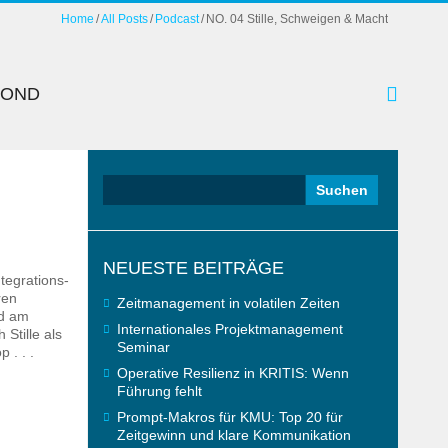
Home
All Posts
Podcast
NO. 04 Stille, Schweigen & Macht
YOND
Suchen
nach:
NEUESTE BEITRÄGE
tegrations-
ren
Zeitmanagement in volatilen Zeiten
nd am
Internationales Projektmanagement
Stille als
Seminar
 . . .
Operative Resilienz in KRITIS: Wenn
Führung fehlt
Prompt-Makros für KMU: Top 20 für
Zeitgewinn und klare Kommunikation