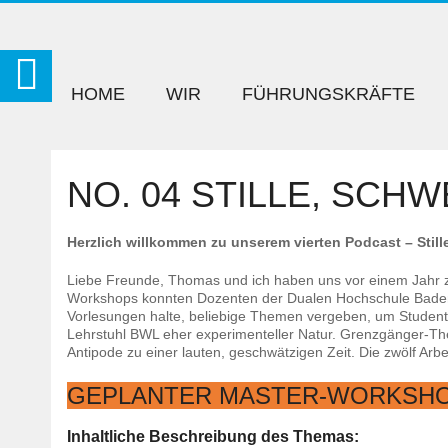
HOME
WIR
FÜHRUNGSKRÄFTE
NO. 04 STILLE, SCH
Herzlich willkommen zu unserem vierten Podcast – Stil
Liebe Freunde, Thomas und ich haben uns vor einem Jahr z
Workshops konnten Dozenten der Dualen Hochschule Baden-
Vorlesungen halte, beliebige Themen vergeben, um Stude
Lehrstuhl BWL eher experimenteller Natur. Grenzgänger-Th
Antipode zu einer lauten, geschwätzigen Zeit. Die zwölf Arb
GEPLANTER MASTER-WORKSHO
Inhaltliche Beschreibung des Themas: