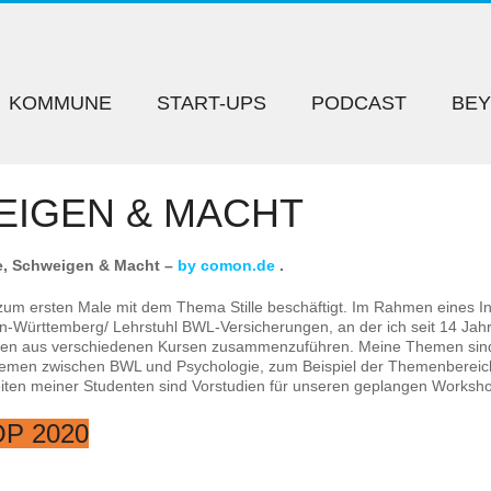
KOMMUNE
START-UPS
PODCAST
BE
WEIGEN & MACHT
le, Schweigen & Macht –
by comon.de
.
um ersten Male mit dem Thema Stille beschäftigt. Im Rahmen eines In
Württemberg/ Lehrstuhl BWL-Versicherungen, an der ich seit 14 Jah
nten aus verschiedenen Kursen zusammenzuführen. Meine Themen si
emen zwischen BWL und Psychologie, zum Beispiel der Themenbereich 
eiten meiner Studenten sind Vorstudien für unseren geplangen Workshop
P 2020