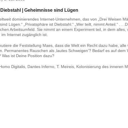
 Diebstahl | Geheimnisse sind Lügen
weltweit dominierendes Internet-Unternehmen, das von „Drei Weisen M
 Lügen.“ „Privatsphäre ist Diebstahl.“ „Wer teilt, nimmt Anteil.“ . . .
schen Arbeitsumfeld. Sie nimmt an einem Experiment teil, in dem alles, 
m Internet zugänglich ist.
skutiere die Feststellung Maes, dass die Welt ein Recht dazu habe, all
en. Permanentes Rauschen als ‚lautes Schweigen‘? Bedarf es auf dem 
 Was ist Deine Position dazu?
omo Digitalis, Dantes Inferno, T. Meireis, Kolonisierung des inneren