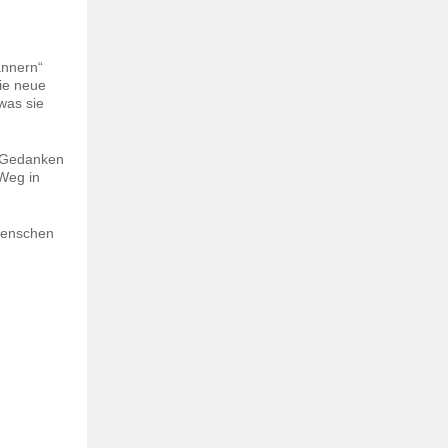
ännern“
Die neue
was sie
e Gedanken
Weg in
 Menschen