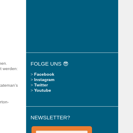
hen.
FOLGE UNS 😎
et werden:
>
Facebook
>
Instagram
>
Twitter
stateman‘s
>
Youtube
rton-
NEWSLETTER?