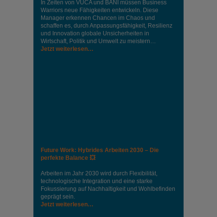
In Zeiten von VUCA und BANI müssen Business
Warriors neue Fähigkeiten entwickeln. Diese
Manager erkennen Chancen im Chaos und
schaffen es, durch Anpassungsfähigkeit, Resilienz
und Innovation globale Unsicherheiten in
Wirtschaft, Politik und Umwelt zu meistern…
Jetzt weiterlesen…
Future Work: Hybrides Arbeiten 2030 – Die
perfekte Balance 💥
Arbeiten im Jahr 2030 wird durch Flexibilität,
technologische Integration und eine starke
Fokussierung auf Nachhaltigkeit und Wohlbefinden
geprägt sein.
Jetzt weiterlesen…