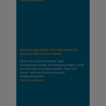
Jetzt weiterlesen…
Siemens zeigt auf der CES 2026, wie KI die
deutsche Industrie neu erfindet
Wenn Sie in einem Industrie‑ oder
Logistikunternehmen Verantwortung tragen, lautet
die Botschaft: „Erst digital denken, dann real
bauen“ wird vom Nice‑to‑have zum
Wettbewerbsfaktor.
Jetzt weiterlesen…