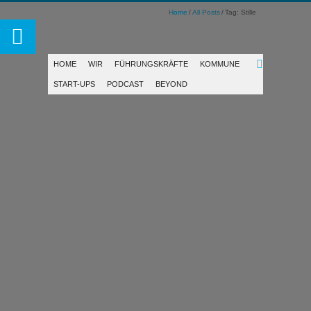
Home
All Posts
Tag: Stille
HOME
WIR
FÜHRUNGSKRÄFTE
KOMMUNE
START-UPS
PODCAST
BEYOND