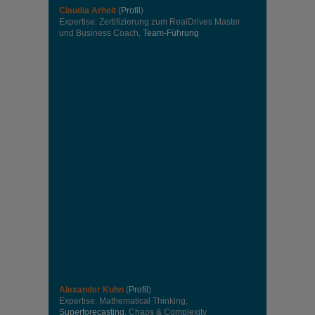
Claudia Arheit
(
Profil
)
Expertise: Zertifizierung zum RealDrives Master
und Business Coach,
Team-Führung
Alexander Kuhn
(
Profil
)
Expertise: Mathematical Thinking,
Superforecasting
, Chaos & Complexity