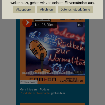
weiter nutzt, gehen wir von deinem Einverständnis aus.
PODCASTS
Akzeptieren
Ablehnen
Datenschutzerklärung
Mehr Infos zum Podcast
Rückkehr zur Normalität
gibt es hier