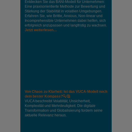
Entdecken Sie das BANI-Modell für Unternehmen:
Eine praxisorientierte Methode zur Bewertung und
Stärkung der Stabilität in volatilen Umgebungen.
Erfahren Sie, wie Brittle, Anxious, Non-linear und
Incomprehensible Unternehmen dabei helfen, sich
erfolgreich anzupassen und langfristig zu wachsen.
Jetzt weiterlesen…
Von Chaos zu Klarheit: Ist das VUCA-Modell noch
dein bester Kompass?🔍🤔
VUCA beschreibt Volatilität, Unsicherheit,
Komplexität und Mehrdeutigkeit. Die digitale
Transformation und Globalisierung fordern seine
aktuelle Relevanz heraus.