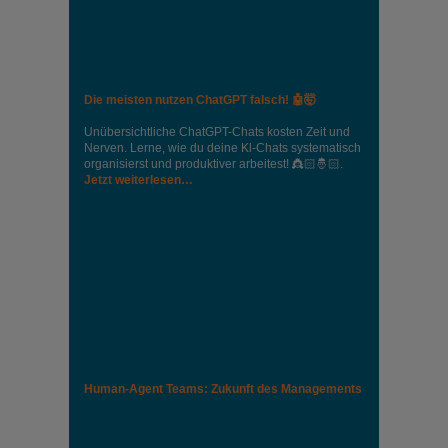
Die meisten nutzen ChatGPT falsch! 🤖🤯
Unübersichtliche ChatGPT-Chats kosten Zeit und
Nerven. Lerne, wie du deine Kl-Chats systematisch
organisierst und produktiver arbeitest! 👸🏻🤴🏻.
Jetzt weiterlesen…
Human-Agent Teams: Zukunft des Managements