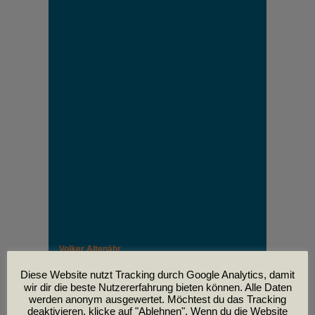
Volker Altenähr
Unser lieber Freund und Kollege Volker Altenähr ist
leider am
Diese Website nutzt Tracking durch Google Analytics, damit
30. April im Alter von 81 Jahren verstorben.
wir dir die beste Nutzererfahrung bieten können. Alle Daten
werden anonym ausgewertet. Möchtest du das Tracking
deaktivieren, klicke auf "Ablehnen". Wenn du die Website