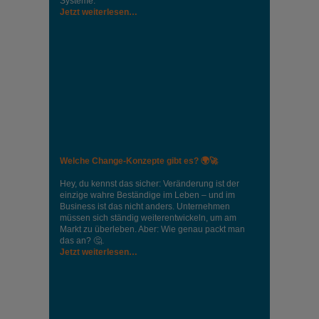
Systeme.
Jetzt weiterlesen…
Welche Change-Konzepte gibt es? 🌍🚀
Hey, du kennst das sicher: Veränderung ist der
einzige wahre Beständige im Leben – und im
Business ist das nicht anders. Unternehmen
müssen sich ständig weiterentwickeln, um am
Markt zu überleben. Aber: Wie genau packt man
das an? 🤔.
Jetzt weiterlesen…