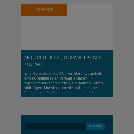
PODCAST
NO. 04 STILLE, SCHWEIGEN &
MACHT
Eine Reise durch die Welt von Geschwätzigkeit,
eines Überflusses an Verbalisierungen,
hyperventilierenden Medien, alternativen Fakten
statt Lügen. Machtinstrumente. Vollkommene
Transparenz durch soziale Medien. Alle wissen alles
über alle. Permanentes Rauschen! Erzeugt dies
eine Sehnsucht nach Stille? Selbstbezogenheit?
Global?
Suchen
nach: