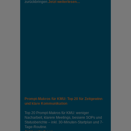
zurückbringen.
Jetzt weiterlesen…
Prompt-Makros für KMU: Top 20 für Zeitgewinn
und klare Kommunikation
Top 20 Prompt-Makros für KMU: weniger
Nacharbeit, klarere Meetings, bessere SOPs und
Statusberichte – inkl. 30-Minuten-Startplan und 7-
Tage-Routine.