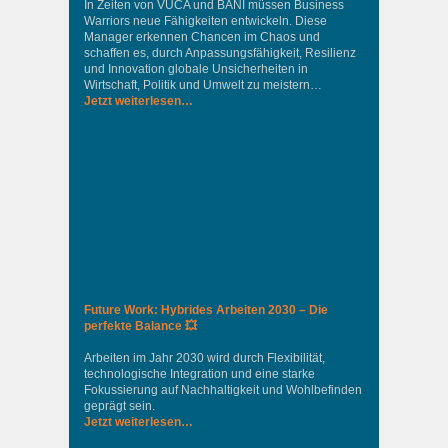
In Zeiten von VUCA und BANI müssen Business
Warriors neue Fähigkeiten entwickeln. Diese
Manager erkennen Chancen im Chaos und
schaffen es, durch Anpassungsfähigkeit, Resilienz
und Innovation globale Unsicherheiten in
Wirtschaft, Politik und Umwelt zu meistern…
Jetzt weiterlesen…
Future Work: Hybrides Arbeiten 2030 – Die
perfekte Balance 💥
Arbeiten im Jahr 2030 wird durch Flexibilität,
technologische Integration und eine starke
Fokussierung auf Nachhaltigkeit und Wohlbefinden
geprägt sein.
Jetzt weiterlesen…