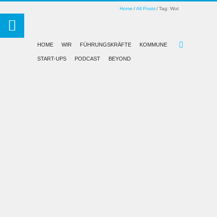
Home
All Posts
Tag: Wut
HOME
WIR
FÜHRUNGSKRÄFTE
KOMMUNE
START-UPS
PODCAST
BEYOND