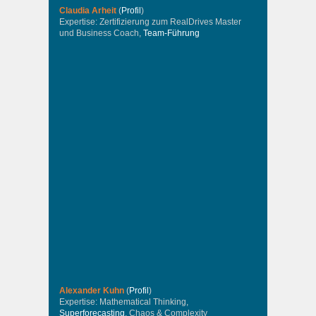
Claudia Arheit
(
Profil
)
Expertise: Zertifizierung zum RealDrives Master
und Business Coach,
Team-Führung
Alexander Kuhn
(
Profil
)
Expertise: Mathematical Thinking,
Superforecasting
, Chaos & Complexity