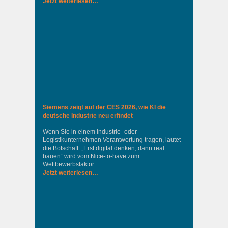
Jetzt weiterlesen…
Siemens zeigt auf der CES 2026, wie KI die
deutsche Industrie neu erfindet
Wenn Sie in einem Industrie‑ oder
Logistikunternehmen Verantwortung tragen, lautet
die Botschaft: „Erst digital denken, dann real
bauen“ wird vom Nice‑to‑have zum
Wettbewerbsfaktor.
Jetzt weiterlesen…