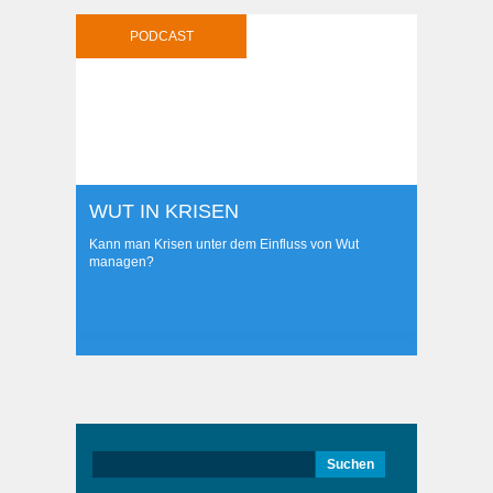
PODCAST
WUT IN KRISEN
Kann man Krisen unter dem Einfluss von Wut
managen?
Suchen
nach: