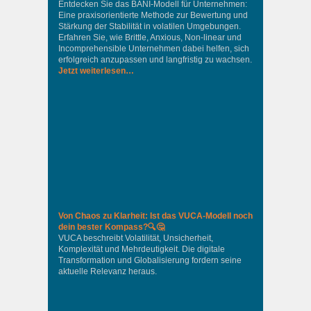
Entdecken Sie das BANI-Modell für Unternehmen:
Eine praxisorientierte Methode zur Bewertung und
Stärkung der Stabilität in volatilen Umgebungen.
Erfahren Sie, wie Brittle, Anxious, Non-linear und
Incomprehensible Unternehmen dabei helfen, sich
erfolgreich anzupassen und langfristig zu wachsen.
Jetzt weiterlesen…
Von Chaos zu Klarheit: Ist das VUCA-Modell noch
dein bester Kompass?🔍🤔
VUCA beschreibt Volatilität, Unsicherheit,
Komplexität und Mehrdeutigkeit. Die digitale
Transformation und Globalisierung fordern seine
aktuelle Relevanz heraus.