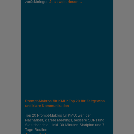
zurückbringen.
Jetzt weiterlesen…
Prompt-Makros für KMU: Top 20 für Zeitgewinn
und klare Kommunikation
Top 20 Prompt-Makros für KMU: weniger
Nacharbeit, klarere Meetings, bessere SOPs und
Statusberichte – inkl. 30-Minuten-Startplan und 7-
Tage-Routine.