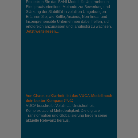
Entdecken Sie das BANI-Modell für Unternehmen:
Eine praxisorientierte Methode zur Bewertung und
Stärkung der Stabilität in volatilen Umgebungen.
Erfahren Sie, wie Brittle, Anxious, Non-linear und
Incomprehensible Unternehmen dabei helfen, sich
erfolgreich anzupassen und langfristig zu wachsen.
Jetzt weiterlesen…
Von Chaos zu Klarheit: Ist das VUCA-Modell noch
dein bester Kompass?🔍🤔
VUCA beschreibt Volatilität, Unsicherheit,
Komplexität und Mehrdeutigkeit. Die digitale
Transformation und Globalisierung fordern seine
aktuelle Relevanz heraus.