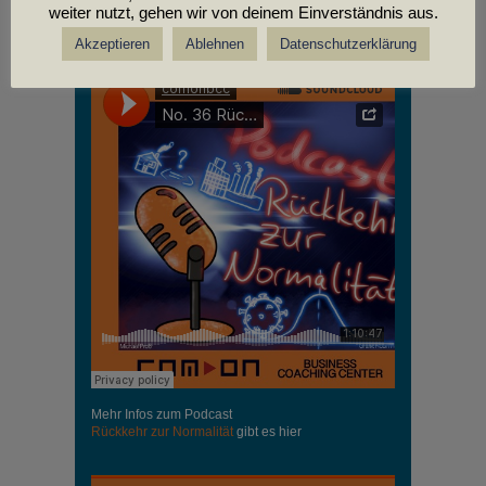
weiter nutzt, gehen wir von deinem Einverständnis aus.
PODCASTS
Akzeptieren
Ablehnen
Datenschutzerklärung
Mehr Infos zum Podcast
Rückkehr zur Normalität
gibt es hier