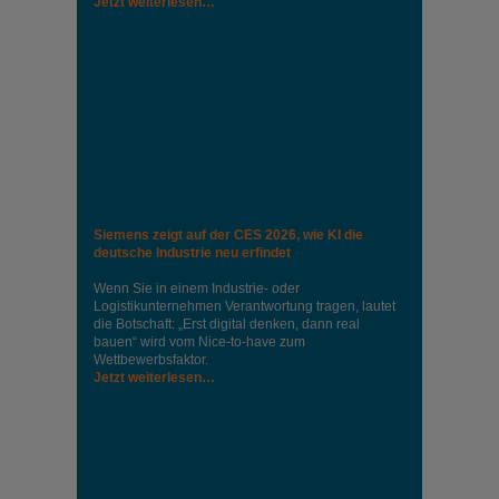
Jetzt weiterlesen…
Siemens zeigt auf der CES 2026, wie KI die
deutsche Industrie neu erfindet
Wenn Sie in einem Industrie‑ oder
Logistikunternehmen Verantwortung tragen, lautet
die Botschaft: „Erst digital denken, dann real
bauen“ wird vom Nice‑to‑have zum
Wettbewerbsfaktor.
Jetzt weiterlesen…