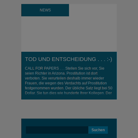
NEWS
TOD UND ENTSCHEIDUNG . . . :-)
CALL FOR PAPERS . . . Stellen Sie sich vor, Sie
seien Richter in Arizona. Prostitution ist dort
verboten. Sie verurteilen deshalb immer wieder
Frauen, die wegen des Verdachts auf Prostitution
festgenommen wurden. Der übliche Satz liegt bei 50
Dollar. Sie tun dies wie hunderte Ihrer Kollegen. Der
Psychologieprof Sheldon Solomon führt mit Ihnen
vor einer Verhandlung ..
Suchen
nach: