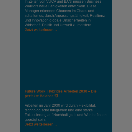
In Zeiten von VUCA und BANI müssen Business
Warriors neue Fähigkeiten entwickeln. Diese
Manager erkennen Chancen im Chaos und
schaffen es, durch Anpassungsfähigkeit, Resilienz
und Innovation globale Unsicherheiten in
Wirtschaft, Politik und Umwelt zu meistern…
Jetzt weiterlesen…
Future Work: Hybrides Arbeiten 2030 – Die
perfekte Balance 💥
Arbeiten im Jahr 2030 wird durch Flexibilität,
technologische Integration und eine starke
Fokussierung auf Nachhaltigkeit und Wohlbefinden
geprägt sein.
Jetzt weiterlesen…