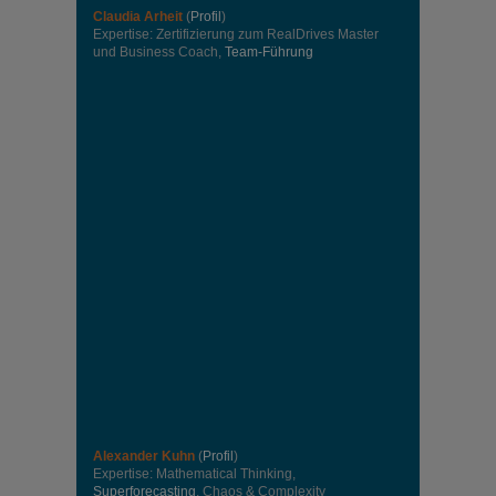
Claudia Arheit
(
Profil
)
Expertise: Zertifizierung zum RealDrives Master
und Business Coach,
Team-Führung
Alexander Kuhn
(
Profil
)
Expertise: Mathematical Thinking,
Superforecasting
, Chaos & Complexity