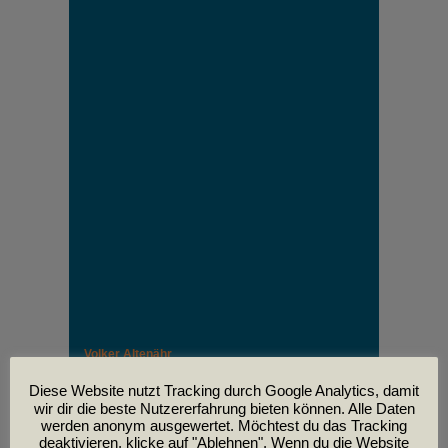
Volker Altenähr
Unser lieber Freund und Kollege Volker Altenähr ist
leider am
Diese Website nutzt Tracking durch Google Analytics, damit
30. April im Alter von 81 Jahren verstorben.
wir dir die beste Nutzererfahrung bieten können. Alle Daten
werden anonym ausgewertet. Möchtest du das Tracking
deaktivieren, klicke auf "Ablehnen". Wenn du die Website