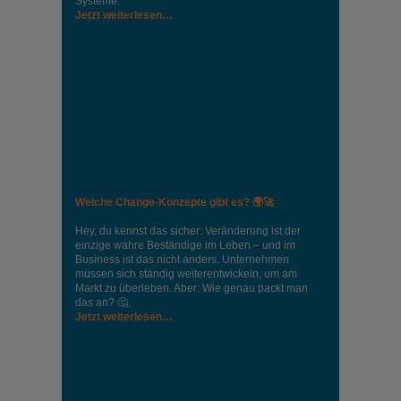
Systeme.
Jetzt weiterlesen…
Welche Change-Konzepte gibt es? 🌍🚀
Hey, du kennst das sicher: Veränderung ist der
einzige wahre Beständige im Leben – und im
Business ist das nicht anders. Unternehmen
müssen sich ständig weiterentwickeln, um am
Markt zu überleben. Aber: Wie genau packt man
das an? 🤔.
Jetzt weiterlesen…