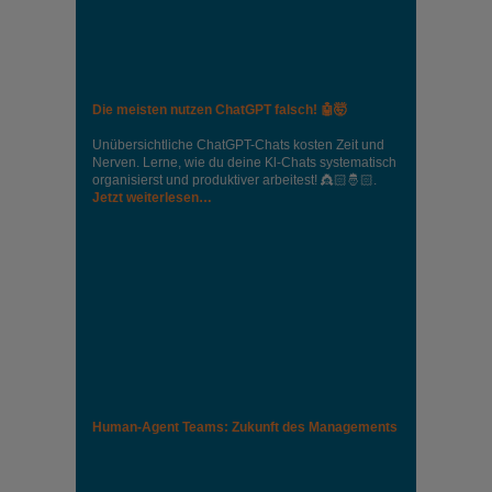
Die meisten nutzen ChatGPT falsch! 🤖🤯
Unübersichtliche ChatGPT-Chats kosten Zeit und
Nerven. Lerne, wie du deine Kl-Chats systematisch
organisierst und produktiver arbeitest! 👸🏻🤴🏻.
Jetzt weiterlesen…
Human-Agent Teams: Zukunft des Managements