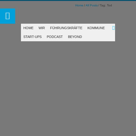
Home
All Posts
Tag: Tod
HOME
WIR
FÜHRUNGSKRÄFTE
KOMMUNE
START-UPS
PODCAST
BEYOND