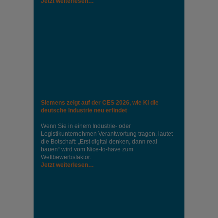
Jetzt weiterlesen…
Siemens zeigt auf der CES 2026, wie KI die
deutsche Industrie neu erfindet
Wenn Sie in einem Industrie‑ oder
Logistikunternehmen Verantwortung tragen, lautet
die Botschaft: „Erst digital denken, dann real
bauen“ wird vom Nice‑to‑have zum
Wettbewerbsfaktor.
Jetzt weiterlesen…