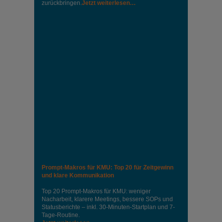
zurückbringen.
Jetzt weiterlesen…
Prompt-Makros für KMU: Top 20 für Zeitgewinn
und klare Kommunikation
Top 20 Prompt-Makros für KMU: weniger
Nacharbeit, klarere Meetings, bessere SOPs und
Statusberichte – inkl. 30-Minuten-Startplan und 7-
Tage-Routine.