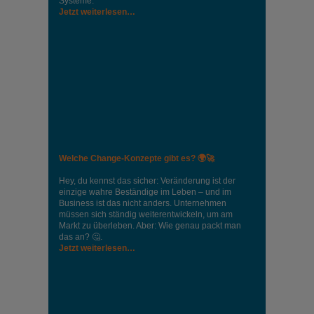
Systeme.
Jetzt weiterlesen…
Welche Change-Konzepte gibt es? 🌍🚀
Hey, du kennst das sicher: Veränderung ist der
einzige wahre Beständige im Leben – und im
Business ist das nicht anders. Unternehmen
müssen sich ständig weiterentwickeln, um am
Markt zu überleben. Aber: Wie genau packt man
das an? 🤔.
Jetzt weiterlesen…