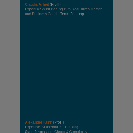
Claudia Arheit
(
Profil
)
Expertise: Zertifizierung zum RealDrives Master
und Business Coach,
Team-Führung
Alexander Kuhn
(
Profil
)
Expertise: Mathematical Thinking,
Superforecasting
, Chaos & Complexity