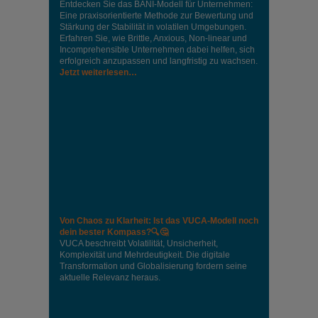
Entdecken Sie das BANI-Modell für Unternehmen:
Eine praxisorientierte Methode zur Bewertung und
Stärkung der Stabilität in volatilen Umgebungen.
Erfahren Sie, wie Brittle, Anxious, Non-linear und
Incomprehensible Unternehmen dabei helfen, sich
erfolgreich anzupassen und langfristig zu wachsen.
Jetzt weiterlesen…
Von Chaos zu Klarheit: Ist das VUCA-Modell noch
dein bester Kompass?🔍🤔
VUCA beschreibt Volatilität, Unsicherheit,
Komplexität und Mehrdeutigkeit. Die digitale
Transformation und Globalisierung fordern seine
aktuelle Relevanz heraus.