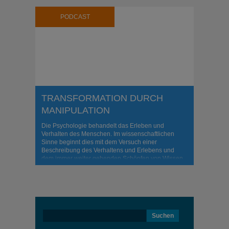
PODCAST
TRANSFORMATION DURCH
MANIPULATION
Die Psychologie behandelt das Erleben und
Verhalten des Menschen. Im wissenschaftlichen
Sinne beginnt dies mit dem Versuch einer
Beschreibung des Verhaltens und Erlebens und
dem immer weiter gehenden Schöpfen von Wissen,
der Bildung von Theorien etc. Aber wozu überhaupt?
Suchen
nach: