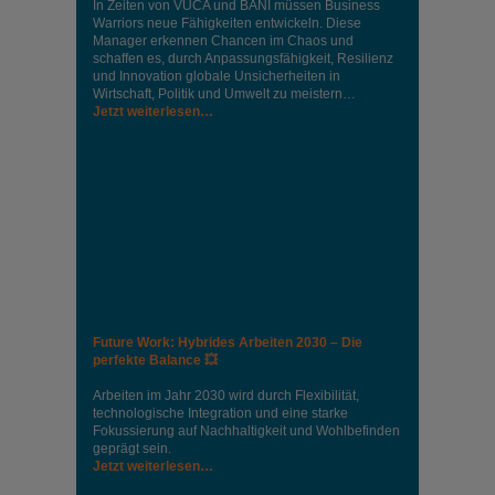
In Zeiten von VUCA und BANI müssen Business
Warriors neue Fähigkeiten entwickeln. Diese
Manager erkennen Chancen im Chaos und
schaffen es, durch Anpassungsfähigkeit, Resilienz
und Innovation globale Unsicherheiten in
Wirtschaft, Politik und Umwelt zu meistern…
Jetzt weiterlesen…
Future Work: Hybrides Arbeiten 2030 – Die
perfekte Balance 💥
Arbeiten im Jahr 2030 wird durch Flexibilität,
technologische Integration und eine starke
Fokussierung auf Nachhaltigkeit und Wohlbefinden
geprägt sein.
Jetzt weiterlesen…