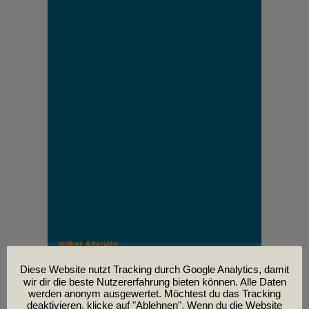
Volker Altenähr
Unser lieber Freund und Kollege Volker Altenähr ist
leider am
Diese Website nutzt Tracking durch Google Analytics, damit
30. April im Alter von 81 Jahren verstorben.
wir dir die beste Nutzererfahrung bieten können. Alle Daten
werden anonym ausgewertet. Möchtest du das Tracking
deaktivieren, klicke auf "Ablehnen". Wenn du die Website