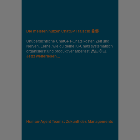
Die meisten nutzen ChatGPT falsch! 🤖🤯
Unübersichtliche ChatGPT-Chats kosten Zeit und
Nerven. Lerne, wie du deine Kl-Chats systematisch
organisierst und produktiver arbeitest! 👸🏻🤴🏻.
Jetzt weiterlesen…
Human-Agent Teams: Zukunft des Managements