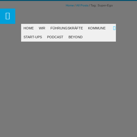
Home
All Posts
Tag: Super-Ego
HOME
WIR
FÜHRUNGSKRÄFTE
KOMMUNE
START-UPS
PODCAST
BEYOND