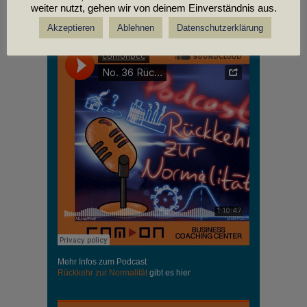
weiter nutzt, gehen wir von deinem Einverständnis aus.
PODCASTS
Akzeptieren
Ablehnen
Datenschutzerklärung
Mehr Infos zum Podcast
Rückkehr zur Normalität
gibt es hier