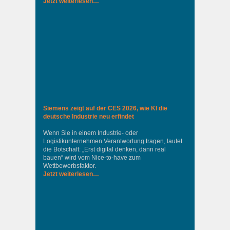
Jetzt weiterlesen…
Siemens zeigt auf der CES 2026, wie KI die
deutsche Industrie neu erfindet
Wenn Sie in einem Industrie‑ oder
Logistikunternehmen Verantwortung tragen, lautet
die Botschaft: „Erst digital denken, dann real
bauen“ wird vom Nice‑to‑have zum
Wettbewerbsfaktor.
Jetzt weiterlesen…