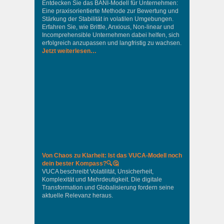
Entdecken Sie das BANI-Modell für Unternehmen:
Eine praxisorientierte Methode zur Bewertung und
Stärkung der Stabilität in volatilen Umgebungen.
Erfahren Sie, wie Brittle, Anxious, Non-linear und
Incomprehensible Unternehmen dabei helfen, sich
erfolgreich anzupassen und langfristig zu wachsen.
Jetzt weiterlesen…
Von Chaos zu Klarheit: Ist das VUCA-Modell noch
dein bester Kompass?🔍🤔
VUCA beschreibt Volatilität, Unsicherheit,
Komplexität und Mehrdeutigkeit. Die digitale
Transformation und Globalisierung fordern seine
aktuelle Relevanz heraus.