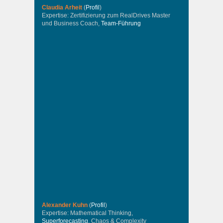
Claudia Arheit
(
Profil
)
Expertise: Zertifizierung zum RealDrives Master
und Business Coach,
Team-Führung
Alexander Kuhn
(
Profil
)
Expertise: Mathematical Thinking,
Superforecasting
, Chaos & Complexity