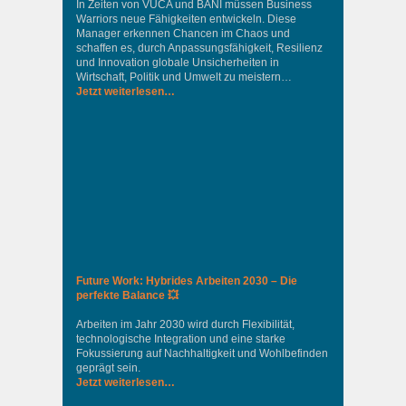
In Zeiten von VUCA und BANI müssen Business
Warriors neue Fähigkeiten entwickeln. Diese
Manager erkennen Chancen im Chaos und
schaffen es, durch Anpassungsfähigkeit, Resilienz
und Innovation globale Unsicherheiten in
Wirtschaft, Politik und Umwelt zu meistern…
Jetzt weiterlesen…
Future Work: Hybrides Arbeiten 2030 – Die
perfekte Balance 💥
Arbeiten im Jahr 2030 wird durch Flexibilität,
technologische Integration und eine starke
Fokussierung auf Nachhaltigkeit und Wohlbefinden
geprägt sein.
Jetzt weiterlesen…