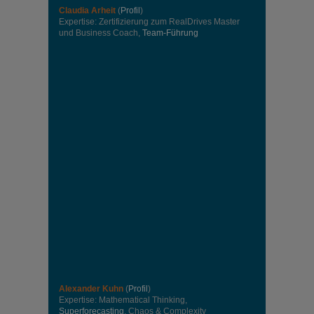
Claudia Arheit
(
Profil
)
Expertise: Zertifizierung zum RealDrives Master
und Business Coach,
Team-Führung
Alexander Kuhn
(
Profil
)
Expertise: Mathematical Thinking,
Superforecasting
, Chaos & Complexity