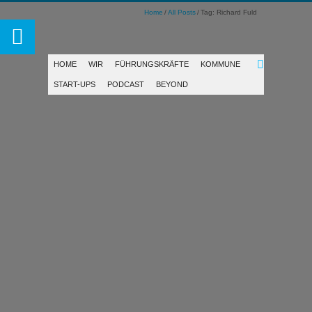
Home
All Posts
Tag: Richard Fuld
HOME
WIR
FÜHRUNGSKRÄFTE
KOMMUNE
START-UPS
PODCAST
BEYOND