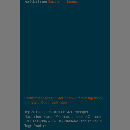
zurückbringen.
Jetzt weiterlesen…
Prompt-Makros für KMU: Top 20 für Zeitgewinn
und klare Kommunikation
Top 20 Prompt-Makros für KMU: weniger
Nacharbeit, klarere Meetings, bessere SOPs und
Statusberichte – inkl. 30-Minuten-Startplan und 7-
Tage-Routine.