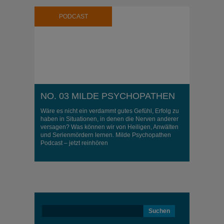
PODCAST
NO. 03 MILDE PSYCHOPATHEN
Wäre es nicht ein verdammt gutes Gefühl, Erfolg zu
haben in Situationen, in denen die Nerven anderer
versagen? Was können wir von Heiligen, Anwälten
und Serienmördern lernen. Milde Psychopathen
Podcast – jetzt reinhören
Suchen
nach: