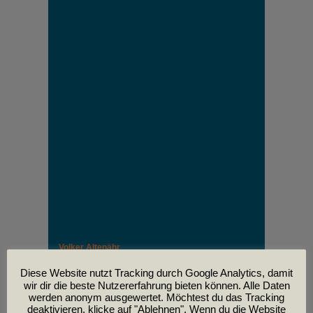
Volker Altenähr
Unser lieber Freund und Kollege Volker Altenähr ist
leider am
Diese Website nutzt Tracking durch Google Analytics, damit
30. April im Alter von 81 Jahren verstorben.
wir dir die beste Nutzererfahrung bieten können. Alle Daten
werden anonym ausgewertet. Möchtest du das Tracking
deaktivieren, klicke auf "Ablehnen". Wenn du die Website