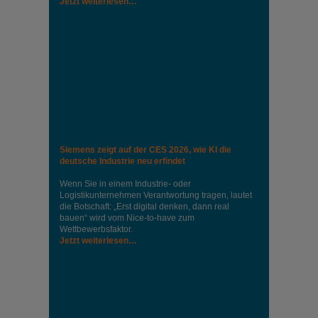
Jetzt weiterlesen…
Siemens zeigt auf der CES 2026, wie KI die
deutsche Industrie neu erfindet
Wenn Sie in einem Industrie‑ oder
Logistikunternehmen Verantwortung tragen, lautet
die Botschaft: „Erst digital denken, dann real
bauen“ wird vom Nice‑to‑have zum
Wettbewerbsfaktor.
Jetzt weiterlesen…