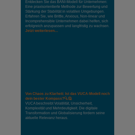
Entdecken Sie das BANI-Modell für Unternehmen:
Eine praxisorientierte Methode zur Bewertung und
Stärkung der Stabilität in volatilen Umgebungen.
Erfahren Sie, wie Brittle, Anxious, Non-linear und
Incomprehensible Unternehmen dabei helfen, sich
erfolgreich anzupassen und langfristig zu wachsen.
Jetzt weiterlesen…
Von Chaos zu Klarheit: Ist das VUCA-Modell noch
dein bester Kompass?🔍🤔
VUCA beschreibt Volatilität, Unsicherheit,
Komplexität und Mehrdeutigkeit. Die digitale
Transformation und Globalisierung fordern seine
aktuelle Relevanz heraus.