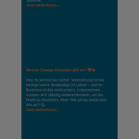
Systeme.
Jetzt weiterlesen…
Welche Change-Konzepte gibt es? 🌍🚀
Hey, du kennst das sicher: Veränderung ist der
einzige wahre Beständige im Leben – und im
Business ist das nicht anders. Unternehmen
müssen sich ständig weiterentwickeln, um am
Markt zu überleben. Aber: Wie genau packt man
das an? 🤔.
Jetzt weiterlesen…