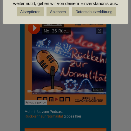
weiter nutzt, gehen wir von deinem Einverständnis aus.
PODCASTS
Akzeptieren
Ablehnen
Datenschutzerklärung
Mehr Infos zum Podcast
Rückkehr zur Normalität
gibt es hier