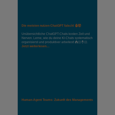
Die meisten nutzen ChatGPT falsch! 🤖🤯
Unübersichtliche ChatGPT-Chats kosten Zeit und
Nerven. Lerne, wie du deine Kl-Chats systematisch
organisierst und produktiver arbeitest! 👸🏻🤴🏻.
Jetzt weiterlesen…
Human-Agent Teams: Zukunft des Managements