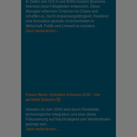
In Zeiten von VUCA und BANI müssen Business
Warriors neue Fähigkeiten entwickeln. Diese
Manager erkennen Chancen im Chaos und
schaffen es, durch Anpassungsfähigkeit, Resilienz
und Innovation globale Unsicherheiten in
Wirtschaft, Politik und Umwelt zu meistern…
Jetzt weiterlesen…
Future Work: Hybrides Arbeiten 2030 – Die
perfekte Balance 💥
Arbeiten im Jahr 2030 wird durch Flexibilität,
technologische Integration und eine starke
Fokussierung auf Nachhaltigkeit und Wohlbefinden
geprägt sein.
Jetzt weiterlesen…