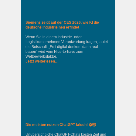
Siemens zeigt auf der CES 2026, wie KI die
deutsche Industrie neu erfindet
Wenn Sie in einem Industrie‑ oder
Logistikunternehmen Verantwortung tragen, lautet
die Botschaft: „Erst digital denken, dann real
bauen“ wird vom Nice‑to‑have zum
Wettbewerbsfaktor.
Jetzt weiterlesen…
Die meisten nutzen ChatGPT falsch! 🤖🤯
Unübersichtliche ChatGPT-Chats kosten Zeit und