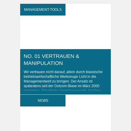
MANAGEMENT-TOOLS
NO. 01 VERTRAUEN &
MANIPULATION
Wir vertrauen nicht darauf, allein durch klassische
betriebswirtschaftliche Werkzeuge Licht in die
Managementwelt zu bringen. Der Ansatz ist
spätestens seit der Dotcom-Blase im März 2000
gestorben. Erhebliche Vermögenswerte der New
Economy wurden damals in kurzer Zeit vernichtet.
Warum eigentlich?
NEWS