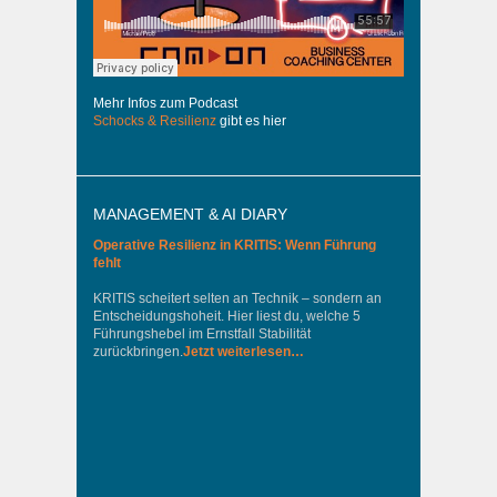
Mehr Infos zum Podcast
Schocks & Resilienz
gibt es hier
MANAGEMENT & AI DIARY
Operative Resilienz in KRITIS: Wenn Führung
fehlt
KRITIS scheitert selten an Technik – sondern an
Entscheidungshoheit. Hier liest du, welche 5
Führungshebel im Ernstfall Stabilität
zurückbringen.
Jetzt weiterlesen…