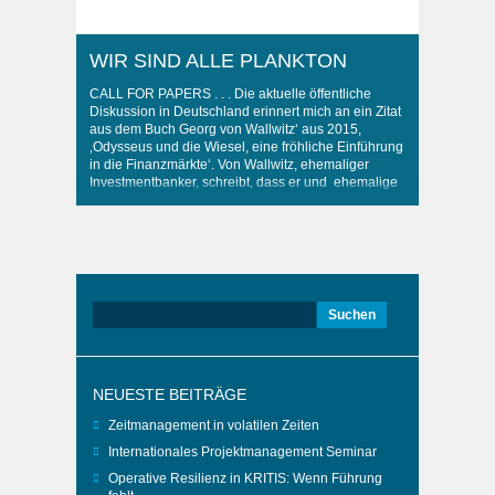
WIR SIND ALLE PLANKTON
CALL FOR PAPERS . . . Die aktuelle öffentliche
Diskussion in Deutschland erinnert mich an ein Zitat
aus dem Buch Georg von Wallwitz‘ aus 2015,
‚Odysseus und die Wiesel, eine fröhliche Einführung
in die Finanzmärkte‘. Von Wallwitz, ehemaliger
Investmentbanker, schreibt, dass er und ehemalige
Kollegen normale Kapitalanleger als Plankton
bezeichneten. Und behandelten. Wie Plankton
durch Meeresströmungen, werden Anleger ..
Suchen
nach:
NEUESTE BEITRÄGE
Zeitmanagement in volatilen Zeiten
Internationales Projektmanagement Seminar
Operative Resilienz in KRITIS: Wenn Führung