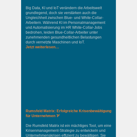
Big Data, KI und IoT verändern die Arbeitswelt
grundlegend, doch sie verstärken auch die
Ungleichheit zwischen Blue- und White-Collar-
Arbeitern. Während KI im Personalmanagement
und Automatisierung im HR White-Collar-Jobs
bedrohen, leiden Blue-Collar-Arbeiter unter
zunehmenden gesundheitlichen Belastungen
durch vernetzte Maschinen und IoT.
Jetzt weiterlesen…
Rumsfeld Matrix: Erfolgreiche Krisenbewältigung
für Unternehmen 🏹
Die Rumsfeld Matrix ist ein mächtiges Tool, um eine
Krisenmanagement-Strategie zu entwickeln und
Unternehmenskrisen effizient zu bewältigen. Sie