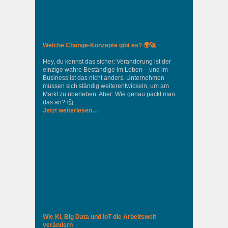
Welche Change-Konzepte gibt es? 🌍🚀
Hey, du kennst das sicher: Veränderung ist der
einzige wahre Beständige im Leben – und im
Business ist das nicht anders. Unternehmen
müssen sich ständig weiterentwickeln, um am
Markt zu überleben. Aber: Wie genau packt man
das an? 🤔.
Jetzt weiterlesen…
Wie KI, Big Data und IoT die Arbeitswelt
verändern