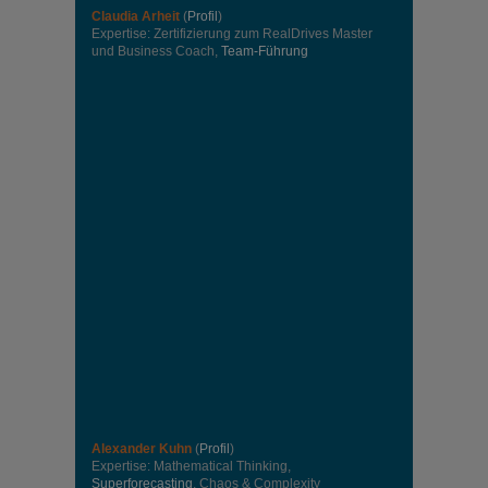
Claudia Arheit
(
Profil
)
Expertise: Zertifizierung zum RealDrives Master
und Business Coach,
Team-Führung
Alexander Kuhn
(
Profil
)
Expertise: Mathematical Thinking,
Superforecasting
, Chaos & Complexity