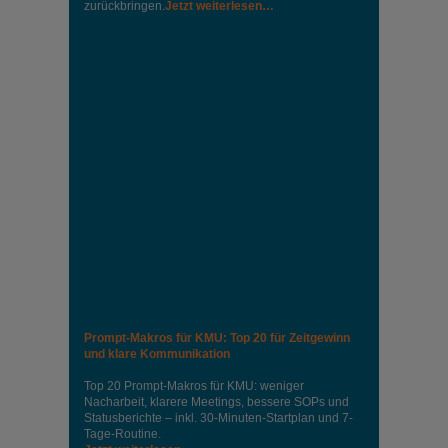
zurückbringen.
Jetzt weiterlesen…
Prompt-Makros für KMU: Top 20 für Zeitgewinn
und klare Kommunikation
Top 20 Prompt-Makros für KMU: weniger
Nacharbeit, klarere Meetings, bessere SOPs und
Statusberichte – inkl. 30-Minuten-Startplan und 7-
Tage-Routine.