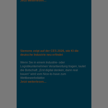
Jetzt weiterlesen…
Siemens zeigt auf der CES 2026, wie KI die
deutsche Industrie neu erfindet
Wenn Sie in einem Industrie‑ oder
Logistikunternehmen Verantwortung tragen, lautet
die Botschaft: „Erst digital denken, dann real
bauen“ wird vom Nice‑to‑have zum
Wettbewerbsfaktor.
Jetzt weiterlesen…