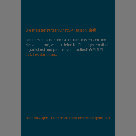
Die meisten nutzen ChatGPT falsch! 🤖🤯
Unübersichtliche ChatGPT-Chats kosten Zeit und
Nerven. Lerne, wie du deine Kl-Chats systematisch
organisierst und produktiver arbeitest! 👸🏻🤴🏻.
Jetzt weiterlesen…
Human-Agent Teams: Zukunft des Managements