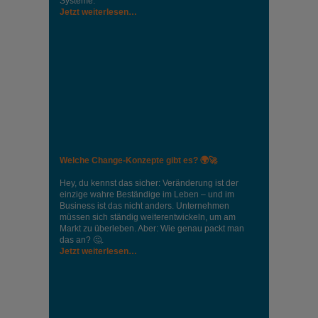
Systeme.
Jetzt weiterlesen…
Welche Change-Konzepte gibt es? 🌍🚀
Hey, du kennst das sicher: Veränderung ist der
einzige wahre Beständige im Leben – und im
Business ist das nicht anders. Unternehmen
müssen sich ständig weiterentwickeln, um am
Markt zu überleben. Aber: Wie genau packt man
das an? 🤔.
Jetzt weiterlesen…