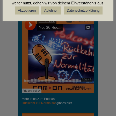
weiter nutzt, gehen wir von deinem Einverständnis aus.
PODCASTS
Akzeptieren
Ablehnen
Datenschutzerklärung
Mehr Infos zum Podcast
Rückkehr zur Normalität
gibt es hier