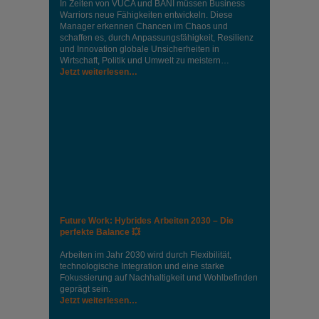
In Zeiten von VUCA und BANI müssen Business
Warriors neue Fähigkeiten entwickeln. Diese
Manager erkennen Chancen im Chaos und
schaffen es, durch Anpassungsfähigkeit, Resilienz
und Innovation globale Unsicherheiten in
Wirtschaft, Politik und Umwelt zu meistern…
Jetzt weiterlesen…
Future Work: Hybrides Arbeiten 2030 – Die
perfekte Balance 💥
Arbeiten im Jahr 2030 wird durch Flexibilität,
technologische Integration und eine starke
Fokussierung auf Nachhaltigkeit und Wohlbefinden
geprägt sein.
Jetzt weiterlesen…