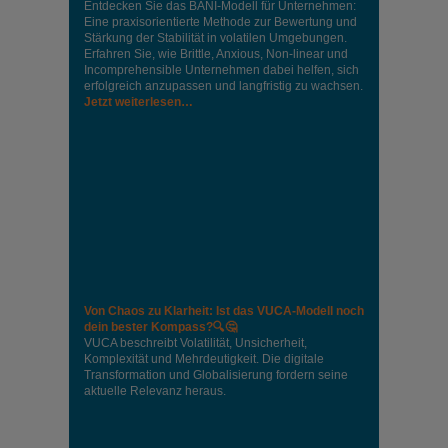
Entdecken Sie das BANI-Modell für Unternehmen:
Eine praxisorientierte Methode zur Bewertung und
Stärkung der Stabilität in volatilen Umgebungen.
Erfahren Sie, wie Brittle, Anxious, Non-linear und
Incomprehensible Unternehmen dabei helfen, sich
erfolgreich anzupassen und langfristig zu wachsen.
Jetzt weiterlesen…
Von Chaos zu Klarheit: Ist das VUCA-Modell noch
dein bester Kompass?🔍🤔
VUCA beschreibt Volatilität, Unsicherheit,
Komplexität und Mehrdeutigkeit. Die digitale
Transformation und Globalisierung fordern seine
aktuelle Relevanz heraus.