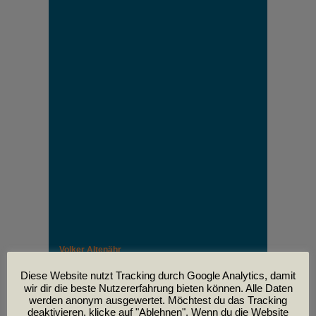
Volker Altenähr
Unser lieber Freund und Kollege Volker Altenähr ist
leider am
Diese Website nutzt Tracking durch Google Analytics, damit
30. April im Alter von 81 Jahren verstorben.
wir dir die beste Nutzererfahrung bieten können. Alle Daten
werden anonym ausgewertet. Möchtest du das Tracking
deaktivieren, klicke auf "Ablehnen". Wenn du die Website