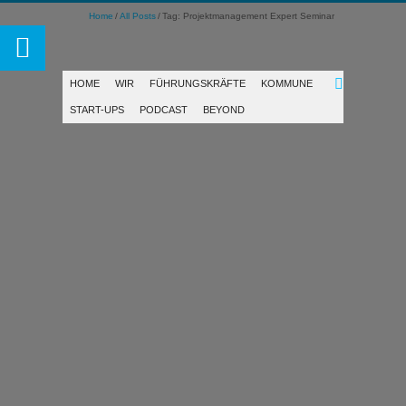
Home
All Posts
Tag: Projektmanagement Expert Seminar
HOME
WIR
FÜHRUNGSKRÄFTE
KOMMUNE
START-UPS
PODCAST
BEYOND