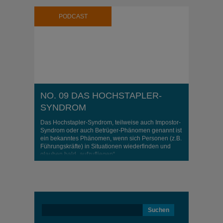
PODCAST
NO. 09 DAS HOCHSTAPLER-
SYNDROM
Das Hochstapler-Syndrom, teilweise auch Impostor-
Syndrom oder auch Betrüger-Phänomen genannt ist
ein bekanntes Phänomen, wenn sich Personen (z.B.
Führungskräfte) in Situationen wiederfinden und
glauben bald „aufzufliegen“
Suchen
nach: