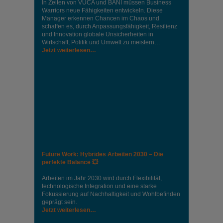
In Zeiten von VUCA und BANI müssen Business
Warriors neue Fähigkeiten entwickeln. Diese
Manager erkennen Chancen im Chaos und
schaffen es, durch Anpassungsfähigkeit, Resilienz
und Innovation globale Unsicherheiten in
Wirtschaft, Politik und Umwelt zu meistern…
Jetzt weiterlesen…
Future Work: Hybrides Arbeiten 2030 – Die
perfekte Balance 💥
Arbeiten im Jahr 2030 wird durch Flexibilität,
technologische Integration und eine starke
Fokussierung auf Nachhaltigkeit und Wohlbefinden
geprägt sein.
Jetzt weiterlesen…