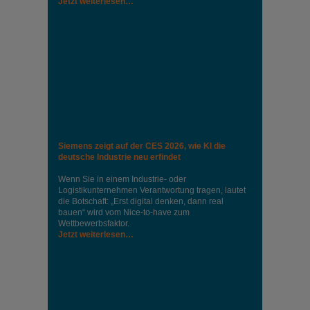
Jetzt weiterlesen…
Siemens zeigt auf der CES 2026, wie KI die
deutsche Industrie neu erfindet
Wenn Sie in einem Industrie‑ oder
Logistikunternehmen Verantwortung tragen, lautet
die Botschaft: „Erst digital denken, dann real
bauen“ wird vom Nice‑to‑have zum
Wettbewerbsfaktor.
Jetzt weiterlesen…