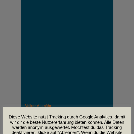
Volker Altenähr
Unser lieber Freund und Kollege Volker Altenähr ist
leider am
Diese Website nutzt Tracking durch Google Analytics, damit
30. April im Alter von 81 Jahren verstorben.
wir dir die beste Nutzererfahrung bieten können. Alle Daten
werden anonym ausgewertet. Möchtest du das Tracking
deaktivieren, klicke auf "Ablehnen". Wenn du die Website