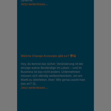
Systeme.
Jetzt weiterlesen…
Welche Change-Konzepte gibt es? 🌍🚀
Hey, du kennst das sicher: Veränderung ist der
einzige wahre Beständige im Leben – und im
Business ist das nicht anders. Unternehmen
müssen sich ständig weiterentwickeln, um am
Markt zu überleben. Aber: Wie genau packt man
das an? 🤔.
Jetzt weiterlesen…