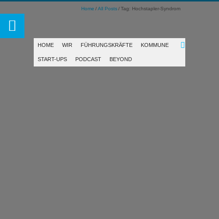
Home
All Posts
Tag: Hochstapler-Syndrom
HOME
WIR
FÜHRUNGSKRÄFTE
KOMMUNE
START-UPS
PODCAST
BEYOND