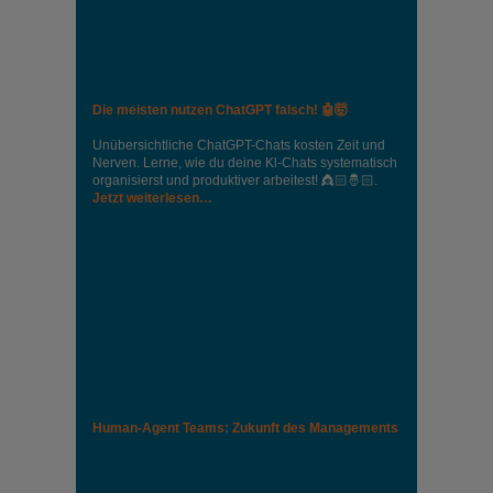
Die meisten nutzen ChatGPT falsch! 🤖🤯
Unübersichtliche ChatGPT-Chats kosten Zeit und
Nerven. Lerne, wie du deine Kl-Chats systematisch
organisierst und produktiver arbeitest! 👸🏻🤴🏻.
Jetzt weiterlesen…
Human-Agent Teams: Zukunft des Managements