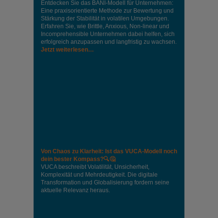
Entdecken Sie das BANI-Modell für Unternehmen:
Eine praxisorientierte Methode zur Bewertung und
Stärkung der Stabilität in volatilen Umgebungen.
Erfahren Sie, wie Brittle, Anxious, Non-linear und
Incomprehensible Unternehmen dabei helfen, sich
erfolgreich anzupassen und langfristig zu wachsen.
Jetzt weiterlesen…
Von Chaos zu Klarheit: Ist das VUCA-Modell noch
dein bester Kompass?🔍🤔
VUCA beschreibt Volatilität, Unsicherheit,
Komplexität und Mehrdeutigkeit. Die digitale
Transformation und Globalisierung fordern seine
aktuelle Relevanz heraus.