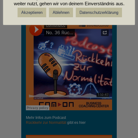
weiter nutzt, gehen wir von deinem Einverständnis aus.
PODCASTS
Akzeptieren
Ablehnen
Datenschutzerklärung
Mehr Infos zum Podcast
Rückkehr zur Normalität
gibt es hier