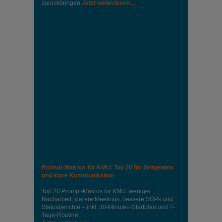
zurückbringen.
Jetzt weiterlesen…
Prompt-Makros für KMU: Top 20 für Zeitgewinn
und klare Kommunikation
Top 20 Prompt-Makros für KMU: weniger
Nacharbeit, klarere Meetings, bessere SOPs und
Statusberichte – inkl. 30-Minuten-Startplan und 7-
Tage-Routine.