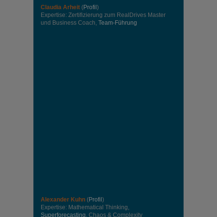
Claudia Arheit
(
Profil
)
Expertise: Zertifizierung zum RealDrives Master
und Business Coach,
Team-Führung
Alexander Kuhn
(
Profil
)
Expertise: Mathematical Thinking,
Superforecasting
, Chaos & Complexity