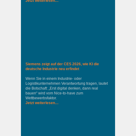
Jetzt weiterlesen…
Siemens zeigt auf der CES 2026, wie KI die
deutsche Industrie neu erfindet
Wenn Sie in einem Industrie‑ oder
Logistikunternehmen Verantwortung tragen, lautet
die Botschaft: „Erst digital denken, dann real
bauen“ wird vom Nice‑to‑have zum
Wettbewerbsfaktor.
Jetzt weiterlesen…