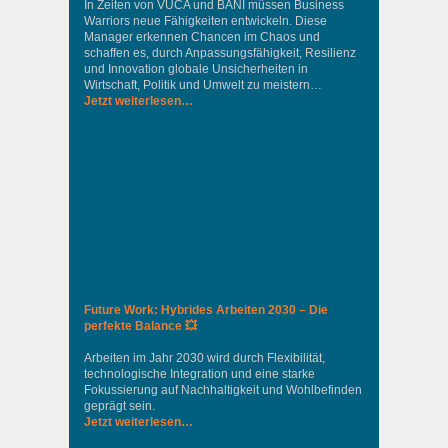
In Zeiten von VUCA und BANI müssen Business
Warriors neue Fähigkeiten entwickeln. Diese
Manager erkennen Chancen im Chaos und
schaffen es, durch Anpassungsfähigkeit, Resilienz
und Innovation globale Unsicherheiten in
Wirtschaft, Politik und Umwelt zu meistern…
Jetzt weiterlesen…
Future Work: Hybrides Arbeiten 2030 – Die
perfekte Balance 💥
Arbeiten im Jahr 2030 wird durch Flexibilität,
technologische Integration und eine starke
Fokussierung auf Nachhaltigkeit und Wohlbefinden
geprägt sein.
Jetzt weiterlesen…