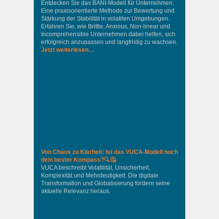
Entdecken Sie das BANI-Modell für Unternehmen:
Eine praxisorientierte Methode zur Bewertung und
Stärkung der Stabilität in volatilen Umgebungen.
Erfahren Sie, wie Brittle, Anxious, Non-linear und
Incomprehensible Unternehmen dabei helfen, sich
erfolgreich anzupassen und langfristig zu wachsen.
Jetzt weiterlesen…
Von Chaos zu Klarheit: Ist das VUCA-Modell noch
dein bester Kompass?🔍🤔
VUCA beschreibt Volatilität, Unsicherheit,
Komplexität und Mehrdeutigkeit. Die digitale
Transformation und Globalisierung fordern seine
aktuelle Relevanz heraus.