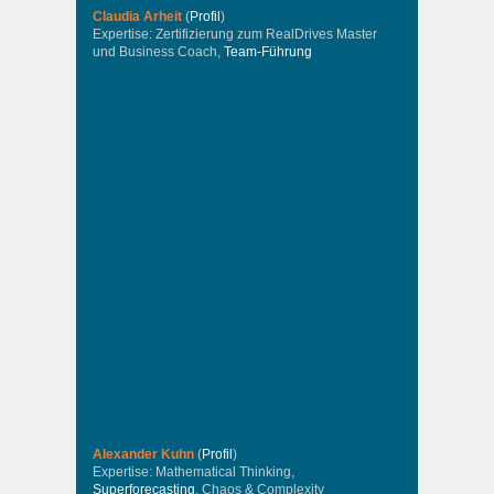
Claudia Arheit
(
Profil
)
Expertise: Zertifizierung zum RealDrives Master
und Business Coach,
Team-Führung
Alexander Kuhn
(
Profil
)
Expertise: Mathematical Thinking,
Superforecasting
, Chaos & Complexity