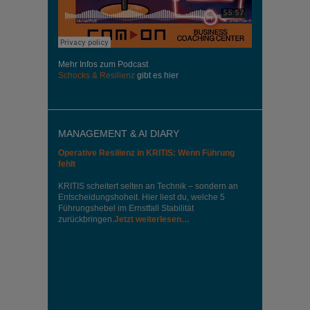
Mehr Infos zum Podcast
Schocks & Resilienz
gibt es hier
MANAGEMENT & AI DIARY
Operative Resilienz in KRITIS: Wenn Führung
fehlt
KRITIS scheitert selten an Technik – sondern an
Entscheidungshoheit. Hier liest du, welche 5
Führungshebel im Ernstfall Stabilität
zurückbringen.
Jetzt weiterlesen…