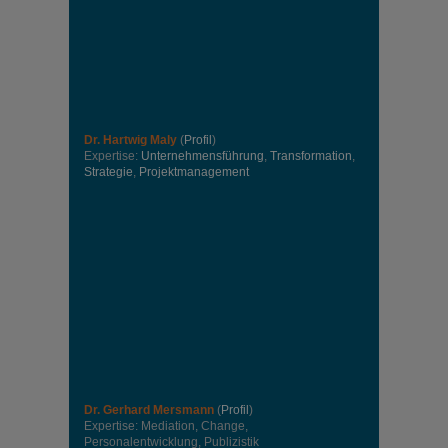
Dr. Hartwig Maly
(
Profil
)
Expertise:
Unternehmensführung
,
Transformation
,
Strategie
,
Projektmanagement
Dr. Gerhard Mersmann
(
Profil
)
Expertise: Mediation, Change,
Personalentwicklung, Publizistik