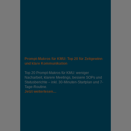
Prompt-Makros für KMU: Top 20 für Zeitgewinn
und klare Kommunikation
Top 20 Prompt-Makros für KMU: weniger
Nacharbeit, klarere Meetings, bessere SOPs und
Statusberichte – inkl. 30-Minuten-Startplan und 7-
Tage-Routine.
Jetzt weiterlesen…