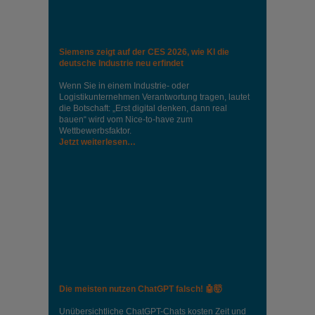
Siemens zeigt auf der CES 2026, wie KI die
deutsche Industrie neu erfindet
Wenn Sie in einem Industrie‑ oder
Logistikunternehmen Verantwortung tragen, lautet
die Botschaft: „Erst digital denken, dann real
bauen“ wird vom Nice‑to‑have zum
Wettbewerbsfaktor.
Jetzt weiterlesen…
Die meisten nutzen ChatGPT falsch! 🤖🤯
Unübersichtliche ChatGPT-Chats kosten Zeit und