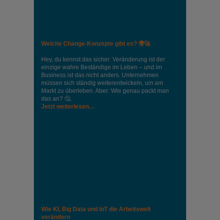
Welche Change-Konzepte gibt es? 🌍🚀
Hey, du kennst das sicher: Veränderung ist der
einzige wahre Beständige im Leben – und im
Business ist das nicht anders. Unternehmen
müssen sich ständig weiterentwickeln, um am
Markt zu überleben. Aber: Wie genau packt man
das an? 🤔.
Jetzt weiterlesen…
Wie KI, Big Data und IoT die Arbeitswelt
verändern