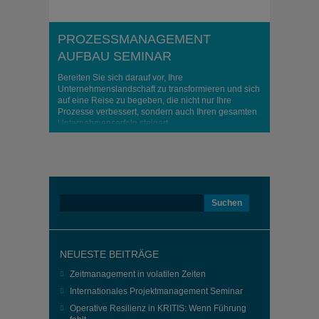
PROZESSMANAGEMENT
AUFBAU SEMINAR
Bereiten Sie sich darauf vor, Ihre
Unternehmenslandschaft zu transformieren und sich
auf eine Reise zu begeben, die nicht nur Ihre
Prozesse verbessert, sondern auch Ihren gesamten
Unternehmenserfolg steigert
Suchen
nach:
NEUESTE BEITRÄGE
Zeitmanagement in volatilen Zeiten
Internationales Projektmanagement Seminar
Operative Resilienz in KRITIS: Wenn Führung