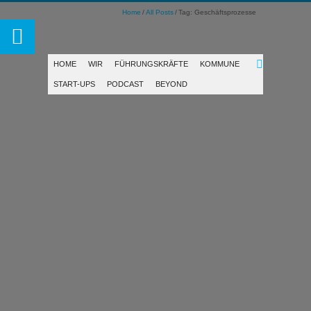
Home
All Posts
Tag: Geschäftsprozesse
HOME
WIR
FÜHRUNGSKRÄFTE
KOMMUNE
START-UPS
PODCAST
BEYOND