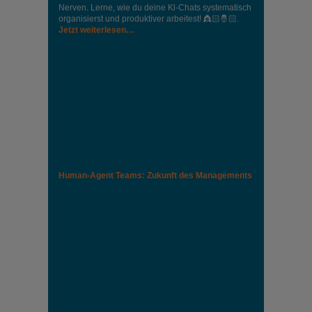
Nerven. Lerne, wie du deine Kl-Chats systematisch
organisierst und produktiver arbeitest! 👸🏻🤴🏻.
Jetzt weiterlesen…
Human-Agent Teams: Zukunft des Managements