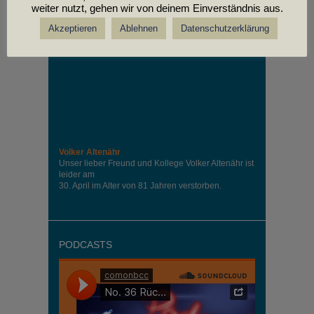
weiter nutzt, gehen wir von deinem Einverständnis aus.
Akzeptieren
Ablehnen
Datenschutzerklärung
Volker Altenähr
Unser lieber Freund und Kollege Volker Altenähr ist
leider am
30. April im Alter von 81 Jahren verstorben.
PODCASTS