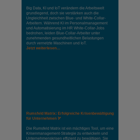
Big Data, KI und IoT verändern die Arbeitswelt
grundlegend, doch sie verstärken auch die
Ungleichheit zwischen Blue- und White-Collar-
Arbeitern. Während KI im Personalmanagement
und Automatisierung im HR White-Collar-Jobs
bedrohen, leiden Blue-Collar-Arbeiter unter
zunehmenden gesundheitlichen Belastungen
durch vernetzte Maschinen und IoT.
Jetzt weiterlesen…
Rumsfeld Matrix: Erfolgreiche Krisenbewältigung
für Unternehmen 🏹
Die Rumsfeld Matrix ist ein mächtiges Tool, um eine
Krisenmanagement-Strategie zu entwickeln und
Unternehmenskrisen effizient zu bewältigen. Sie