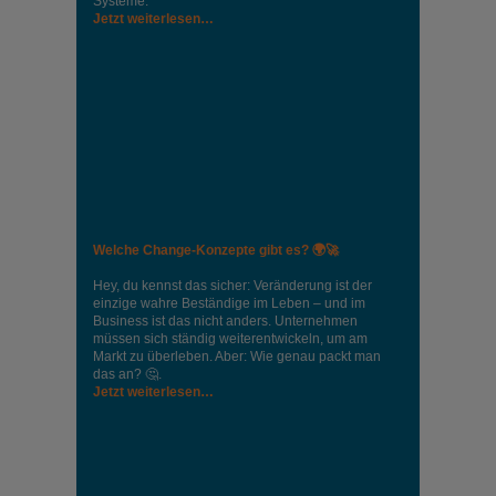
Systeme.
Jetzt weiterlesen…
Welche Change-Konzepte gibt es? 🌍🚀
Hey, du kennst das sicher: Veränderung ist der
einzige wahre Beständige im Leben – und im
Business ist das nicht anders. Unternehmen
müssen sich ständig weiterentwickeln, um am
Markt zu überleben. Aber: Wie genau packt man
das an? 🤔.
Jetzt weiterlesen…