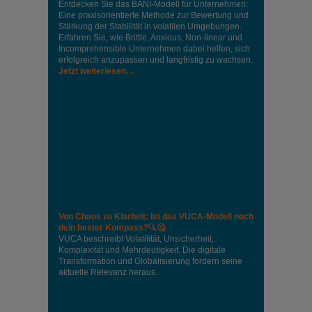
Entdecken Sie das BANI-Modell für Unternehmen:
Eine praxisorientierte Methode zur Bewertung und
Stärkung der Stabilität in volatilen Umgebungen.
Erfahren Sie, wie Brittle, Anxious, Non-linear und
Incomprehensible Unternehmen dabei helfen, sich
erfolgreich anzupassen und langfristig zu wachsen.
Jetzt weiterlesen…
Von Chaos zu Klarheit: Ist das VUCA-Modell noch
dein bester Kompass?🔍🤔
VUCA beschreibt Volatilität, Unsicherheit,
Komplexität und Mehrdeutigkeit. Die digitale
Transformation und Globalisierung fordern seine
aktuelle Relevanz heraus.