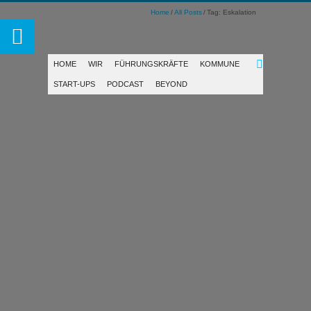
Home
All Posts
Tag: Eskalation
HOME
WIR
FÜHRUNGSKRÄFTE
KOMMUNE
START-UPS
PODCAST
BEYOND