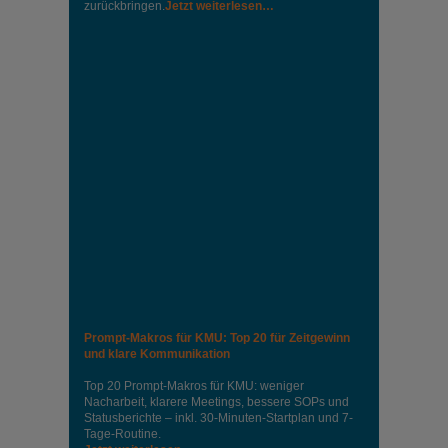
zurückbringen.
Jetzt weiterlesen…
Prompt-Makros für KMU: Top 20 für Zeitgewinn
und klare Kommunikation
Top 20 Prompt-Makros für KMU: weniger
Nacharbeit, klarere Meetings, bessere SOPs und
Statusberichte – inkl. 30-Minuten-Startplan und 7-
Tage-Routine.