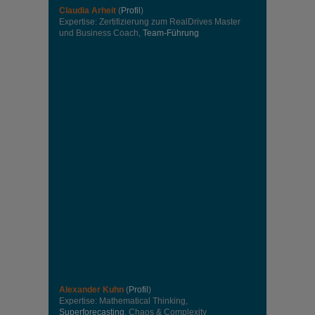
Claudia Arheit
(
Profil
)
Expertise: Zertifizierung zum RealDrives Master
und Business Coach,
Team-Führung
Alexander Kuhn
(
Profil
)
Expertise: Mathematical Thinking,
Superforecasting
, Chaos & Complexity