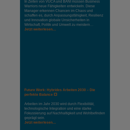
In Zeiten von VUCA und BANI müssen Business
Warriors neue Fähigkeiten entwickeln. Diese
Manager erkennen Chancen im Chaos und
schaffen es, durch Anpassungsfähigkeit, Resilienz
und Innovation globale Unsicherheiten in
Wirtschaft, Politik und Umwelt zu meistern…
Jetzt weiterlesen…
Future Work: Hybrides Arbeiten 2030 – Die
perfekte Balance 💥
Arbeiten im Jahr 2030 wird durch Flexibilität,
technologische Integration und eine starke
Fokussierung auf Nachhaltigkeit und Wohlbefinden
geprägt sein.
Jetzt weiterlesen…