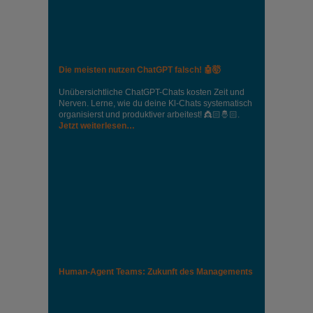
Die meisten nutzen ChatGPT falsch! 🤖🤯
Unübersichtliche ChatGPT-Chats kosten Zeit und
Nerven. Lerne, wie du deine Kl-Chats systematisch
organisierst und produktiver arbeitest! 👸🏻🤴🏻.
Jetzt weiterlesen…
Human-Agent Teams: Zukunft des Managements