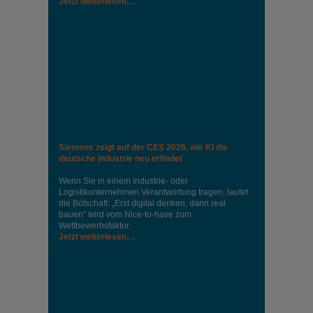
Jetzt weiterlesen…
Siemens zeigt auf der CES 2026, wie KI die
deutsche Industrie neu erfindet
Wenn Sie in einem Industrie‑ oder
Logistikunternehmen Verantwortung tragen, lautet
die Botschaft: „Erst digital denken, dann real
bauen“ wird vom Nice‑to‑have zum
Wettbewerbsfaktor.
Jetzt weiterlesen…