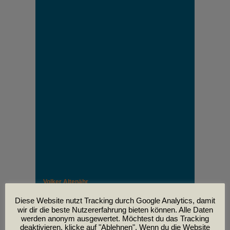
Volker Altenähr
Unser lieber Freund und Kollege Volker Altenähr ist
leider am
Diese Website nutzt Tracking durch Google Analytics, damit
30. April im Alter von 81 Jahren verstorben.
wir dir die beste Nutzererfahrung bieten können. Alle Daten
werden anonym ausgewertet. Möchtest du das Tracking
deaktivieren, klicke auf "Ablehnen". Wenn du die Website