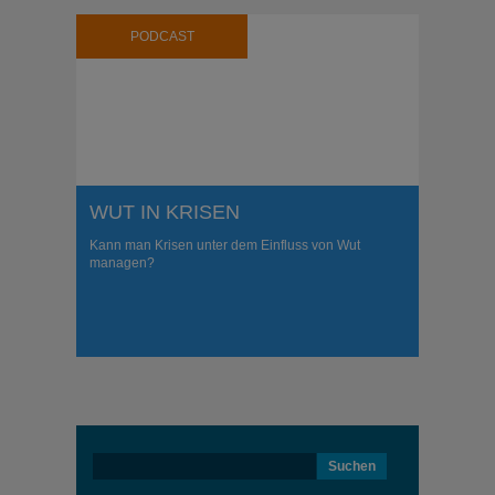
PODCAST
WUT IN KRISEN
Kann man Krisen unter dem Einfluss von Wut
managen?
Suchen
nach: