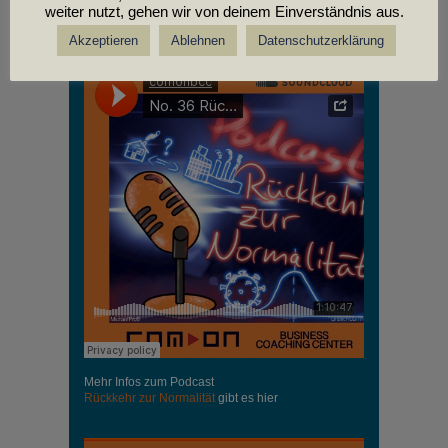
weiter nutzt, gehen wir von deinem Einverständnis aus.
PODCASTS
Akzeptieren
Ablehnen
Datenschutzerklärung
Mehr Infos zum Podcast
Rückkehr zur Normalität
gibt es hier