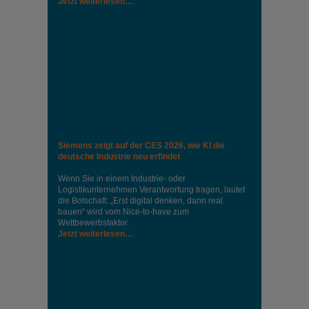
Jetzt weiterlesen…
Siemens zeigt auf der CES 2026, wie KI die
deutsche Industrie neu erfindet
Wenn Sie in einem Industrie‑ oder
Logistikunternehmen Verantwortung tragen, lautet
die Botschaft: „Erst digital denken, dann real
bauen“ wird vom Nice‑to‑have zum
Wettbewerbsfaktor.
Jetzt weiterlesen…