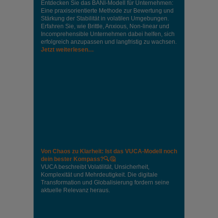
Entdecken Sie das BANI-Modell für Unternehmen:
Eine praxisorientierte Methode zur Bewertung und
Stärkung der Stabilität in volatilen Umgebungen.
Erfahren Sie, wie Brittle, Anxious, Non-linear und
Incomprehensible Unternehmen dabei helfen, sich
erfolgreich anzupassen und langfristig zu wachsen.
Jetzt weiterlesen…
Von Chaos zu Klarheit: Ist das VUCA-Modell noch
dein bester Kompass?🔍🤔
VUCA beschreibt Volatilität, Unsicherheit,
Komplexität und Mehrdeutigkeit. Die digitale
Transformation und Globalisierung fordern seine
aktuelle Relevanz heraus.