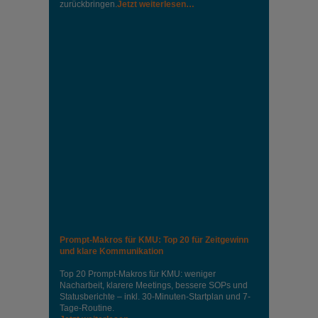
zurückbringen.
Jetzt weiterlesen…
Prompt-Makros für KMU: Top 20 für Zeitgewinn
und klare Kommunikation
Top 20 Prompt-Makros für KMU: weniger
Nacharbeit, klarere Meetings, bessere SOPs und
Statusberichte – inkl. 30-Minuten-Startplan und 7-
Tage-Routine.