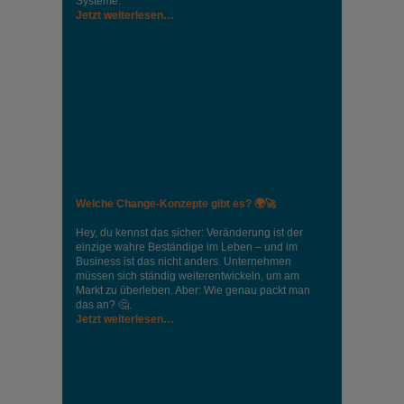
Systeme.
Jetzt weiterlesen…
Welche Change-Konzepte gibt es? 🌍🚀
Hey, du kennst das sicher: Veränderung ist der
einzige wahre Beständige im Leben – und im
Business ist das nicht anders. Unternehmen
müssen sich ständig weiterentwickeln, um am
Markt zu überleben. Aber: Wie genau packt man
das an? 🤔.
Jetzt weiterlesen…