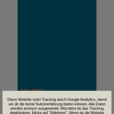
Volker Altenähr
Unser lieber Freund und Kollege Volker Altenähr ist
leider am
Diese Website nutzt Tracking durch Google Analytics, damit
30. April im Alter von 81 Jahren verstorben.
wir dir die beste Nutzererfahrung bieten können. Alle Daten
werden anonym ausgewertet. Möchtest du das Tracking
deaktivieren, klicke auf "Ablehnen". Wenn du die Website