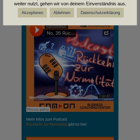
weiter nutzt, gehen wir von deinem Einverständnis aus.
PODCASTS
Akzeptieren
Ablehnen
Datenschutzerklärung
Mehr Infos zum Podcast
Rückkehr zur Normalität
gibt es hier