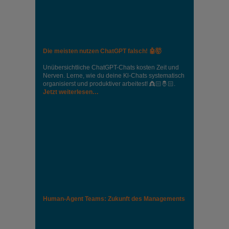
Die meisten nutzen ChatGPT falsch! 🤖🤯
Unübersichtliche ChatGPT-Chats kosten Zeit und
Nerven. Lerne, wie du deine Kl-Chats systematisch
organisierst und produktiver arbeitest! 👸🏻🤴🏻.
Jetzt weiterlesen…
Human-Agent Teams: Zukunft des Managements