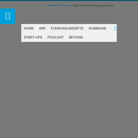
Home
All Posts
Tag: Entscheidungsprozesse
HOME
WIR
FÜHRUNGSKRÄFTE
KOMMUNE
START-UPS
PODCAST
BEYOND