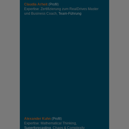
Claudia Arheit
(
Profil
)
Expertise: Zertifizierung zum RealDrives Master
und Business Coach,
Team-Führung
Alexander Kuhn
(
Profil
)
Expertise: Mathematical Thinking,
Superforecasting
, Chaos & Complexity