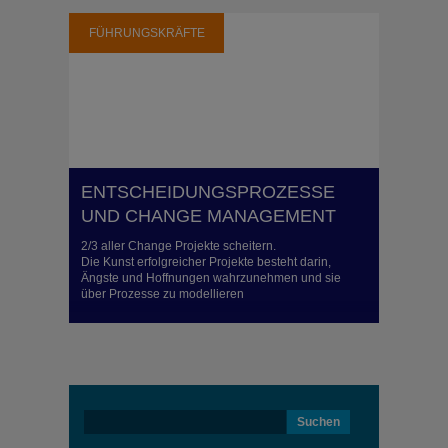
FÜHRUNGSKRÄFTE
ENTSCHEIDUNGSPROZESSE
UND CHANGE MANAGEMENT
2/3 aller Change Projekte scheitern.
Die Kunst erfolgreicher Projekte besteht darin,
Ängste und Hoffnungen wahrzunehmen und sie
über Prozesse zu modellieren
Suchen
nach: