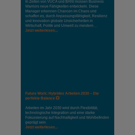
In Zeiten von VUCA und BANI müssen Business
Warriors neue Fähigkeiten entwickeln. Diese
Manager erkennen Chancen im Chaos und
schaffen es, durch Anpassungsfähigkeit, Resilienz
und Innovation globale Unsicherheiten in
Wirtschaft, Politik und Umwelt zu meistern…
Jetzt weiterlesen…
Future Work: Hybrides Arbeiten 2030 – Die
perfekte Balance 💥
Arbeiten im Jahr 2030 wird durch Flexibilität,
technologische Integration und eine starke
Fokussierung auf Nachhaltigkeit und Wohlbefinden
geprägt sein.
Jetzt weiterlesen…