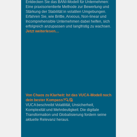
Entdecken Sie das BANI-Modell für Unternehmen:
Eine praxisorientierte Methode zur Bewertung und
Stärkung der Stabilität in volatilen Umgebungen.
Erfahren Sie, wie Brittle, Anxious, Non-linear und
Incomprehensible Unternehmen dabei helfen, sich
erfolgreich anzupassen und langfristig zu wachsen.
Jetzt weiterlesen…
Von Chaos zu Klarheit: Ist das VUCA-Modell noch
dein bester Kompass?🔍🤔
VUCA beschreibt Volatilität, Unsicherheit,
Komplexität und Mehrdeutigkeit. Die digitale
Transformation und Globalisierung fordern seine
aktuelle Relevanz heraus.