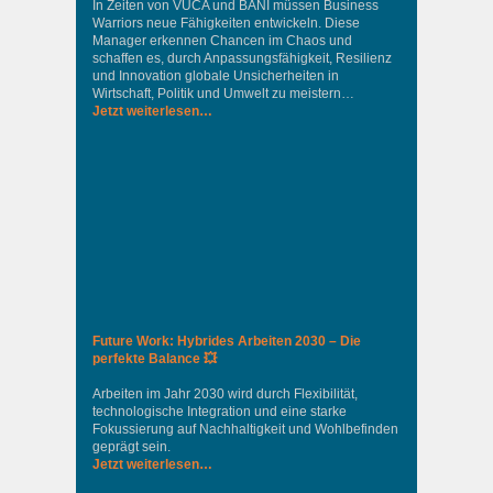
In Zeiten von VUCA und BANI müssen Business
Warriors neue Fähigkeiten entwickeln. Diese
Manager erkennen Chancen im Chaos und
schaffen es, durch Anpassungsfähigkeit, Resilienz
und Innovation globale Unsicherheiten in
Wirtschaft, Politik und Umwelt zu meistern…
Jetzt weiterlesen…
Future Work: Hybrides Arbeiten 2030 – Die
perfekte Balance 💥
Arbeiten im Jahr 2030 wird durch Flexibilität,
technologische Integration und eine starke
Fokussierung auf Nachhaltigkeit und Wohlbefinden
geprägt sein.
Jetzt weiterlesen…