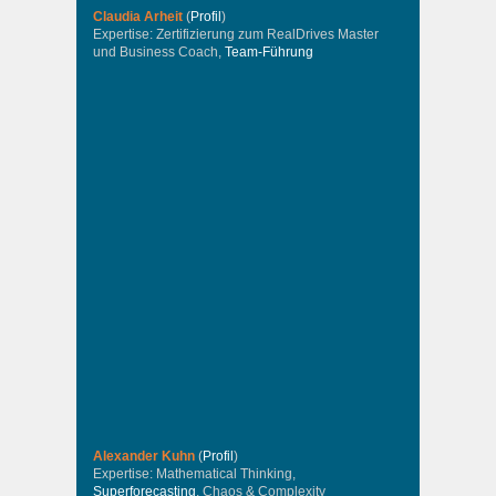
Claudia Arheit
(
Profil
)
Expertise: Zertifizierung zum RealDrives Master
und Business Coach,
Team-Führung
Alexander Kuhn
(
Profil
)
Expertise: Mathematical Thinking,
Superforecasting
, Chaos & Complexity