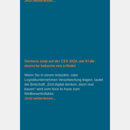
Jetzt weiterlesen…
Siemens zeigt auf der CES 2026, wie KI die
deutsche Industrie neu erfindet
Wenn Sie in einem Industrie‑ oder
Logistikunternehmen Verantwortung tragen, lautet
die Botschaft: „Erst digital denken, dann real
bauen“ wird vom Nice‑to‑have zum
Wettbewerbsfaktor.
Jetzt weiterlesen…