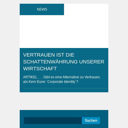
NEWS
VERTRAUEN IST DIE
SCHATTENWÄHRUNG UNSERER
WIRTSCHAFT
ARTIKEL . . . Gibt es eine Alternative zu Vertrauen,
als Kern Eurer ´Corporate Identity´?
__________________________________________
NEIN!!! Wenn Du langfristig erfolgreich sein willst.
Ohne Leichen auf Deinem Weg. Alternativ führst Du
mit Angst, wie der Ex-CEO von Lehman Brothers,
´Richard Fuld-Procedere´:-) . Es wird immer
wichtiger, gerade in Folge der Finanzmarktkrise
2007/ 08 und unter ..
Suchen
nach: