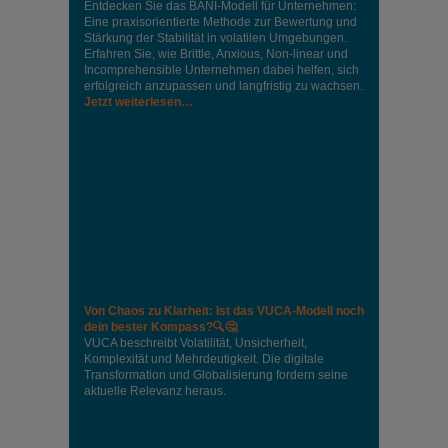
Entdecken Sie das BANI-Modell für Unternehmen:
Eine praxisorientierte Methode zur Bewertung und
Stärkung der Stabilität in volatilen Umgebungen.
Erfahren Sie, wie Brittle, Anxious, Non-linear und
Incomprehensible Unternehmen dabei helfen, sich
erfolgreich anzupassen und langfristig zu wachsen.
Jetzt weiterlesen…
Von Chaos zu Klarheit: Ist das VUCA-Modell noch
dein bester Kompass?🔍🤔
VUCA beschreibt Volatilität, Unsicherheit,
Komplexität und Mehrdeutigkeit. Die digitale
Transformation und Globalisierung fordern seine
aktuelle Relevanz heraus.