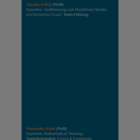
Claudia Arheit
(
Profil
)
Expertise: Zertifizierung zum RealDrives Master
und Business Coach,
Team-Führung
Alexander Kuhn
(
Profil
)
Expertise: Mathematical Thinking,
Superforecasting
, Chaos & Complexity