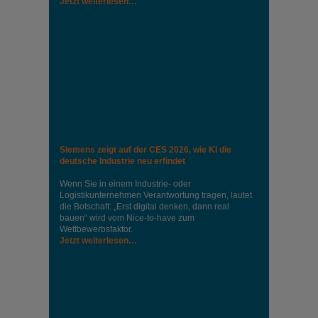
Jetzt weiterlesen…
Siemens zeigt auf der CES 2026, wie KI die
deutsche Industrie neu erfindet
Wenn Sie in einem Industrie‑ oder
Logistikunternehmen Verantwortung tragen, lautet
die Botschaft: „Erst digital denken, dann real
bauen“ wird vom Nice‑to‑have zum
Wettbewerbsfaktor.
Jetzt weiterlesen…