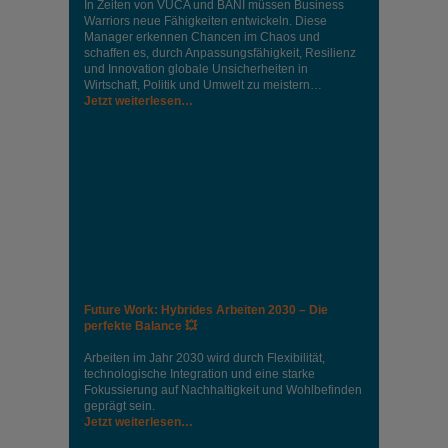
In Zeiten von VUCA und BANI müssen Business
Warriors neue Fähigkeiten entwickeln. Diese
Manager erkennen Chancen im Chaos und
schaffen es, durch Anpassungsfähigkeit, Resilienz
und Innovation globale Unsicherheiten in
Wirtschaft, Politik und Umwelt zu meistern…
Jetzt weiterlesen…
Future Work: Hybrides Arbeiten 2030 – Die
perfekte Balance 💥
Arbeiten im Jahr 2030 wird durch Flexibilität,
technologische Integration und eine starke
Fokussierung auf Nachhaltigkeit und Wohlbefinden
geprägt sein.
Jetzt weiterlesen…