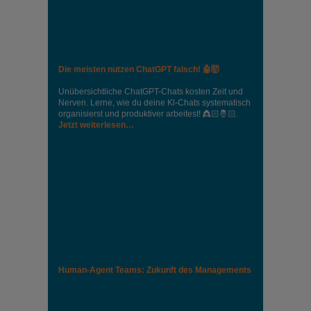
Die meisten nutzen ChatGPT falsch! 🤖🤯
Unübersichtliche ChatGPT-Chats kosten Zeit und
Nerven. Lerne, wie du deine Kl-Chats systematisch
organisierst und produktiver arbeitest! 👸🏻🤴🏻.
Jetzt weiterlesen…
Human-Agent Teams: Zukunft des Managements