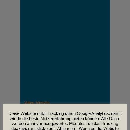
Volker Altenähr
Unser lieber Freund und Kollege Volker Altenähr ist
leider am
Diese Website nutzt Tracking durch Google Analytics, damit
30. April im Alter von 81 Jahren verstorben.
wir dir die beste Nutzererfahrung bieten können. Alle Daten
werden anonym ausgewertet. Möchtest du das Tracking
deaktivieren, klicke auf "Ablehnen". Wenn du die Website