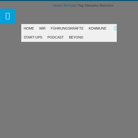
Home
All Posts
Tag: Disruptive Branchen
HOME
WIR
FÜHRUNGSKRÄFTE
KOMMUNE
START-UPS
PODCAST
BEYOND