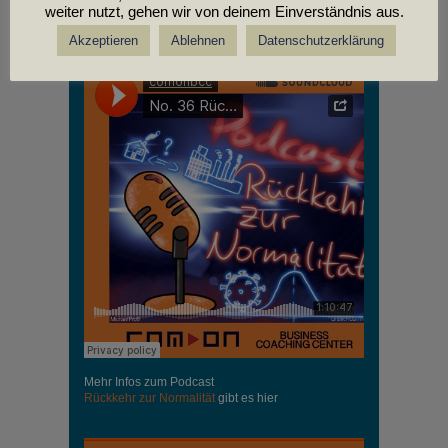
weiter nutzt, gehen wir von deinem Einverständnis aus.
PODCASTS
Akzeptieren
Ablehnen
Datenschutzerklärung
Mehr Infos zum Podcast
Rückkehr zur Normalität
gibt es hier