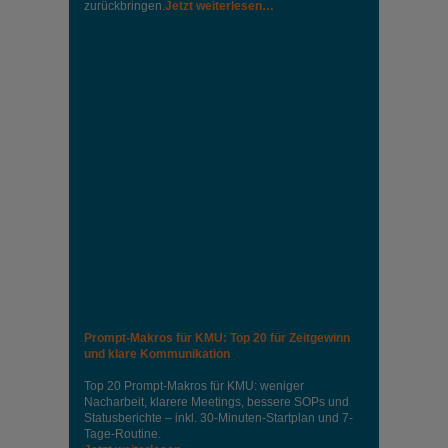
zurückbringen.
Jetzt weiterlesen…
Prompt-Makros für KMU: Top 20 für Zeitgewinn
und klare Kommunikation
Top 20 Prompt-Makros für KMU: weniger
Nacharbeit, klarere Meetings, bessere SOPs und
Statusberichte – inkl. 30-Minuten-Startplan und 7-
Tage-Routine.