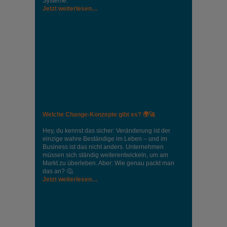
Systeme.
Jetzt weiterlesen…
Welche Change-Konzepte gibt es? 🌍🚀
Hey, du kennst das sicher: Veränderung ist der
einzige wahre Beständige im Leben – und im
Business ist das nicht anders. Unternehmen
müssen sich ständig weiterentwickeln, um am
Markt zu überleben. Aber: Wie genau packt man
das an? 🤔.
Jetzt weiterlesen…