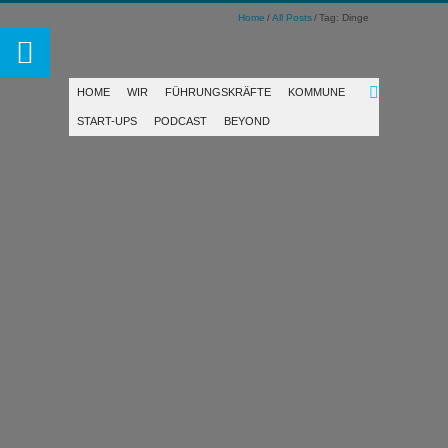
Home
All Posts
Tag: Dinge
HOME
WIR
FÜHRUNGSKRÄFTE
KOMMUNE
START-UPS
PODCAST
BEYOND