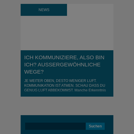
NEWS
ICH KOMMUNIZIERE, ALSO BIN
ICH? AUSSERGEWÖHNLICHE
WEGE?
JE WEITER OBEN, DESTO WENIGER LUFT.
KOMMUNIKATION IST ATMEN. SCHAU DASS DU
GENUG LUFT ABBEKOMMST. Manche Erkenntnis
braucht langen Atem. Oder eben ein gutes Seminar.
Die Kommunikation bestimmt den Alltag. Jeder kennt
das. Jeder? Sicherlich, was für den einen
selbstverständlich und einfach erscheint, ist für den
anderen eine unendliche Qual. Dem einen liegt
kommunizieren-dem ..
Suchen
nach: