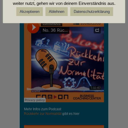
weiter nutzt, gehen wir von deinem Einverständnis aus.
PODCASTS
Akzeptieren
Ablehnen
Datenschutzerklärung
Mehr Infos zum Podcast
Rückkehr zur Normalität
gibt es hier