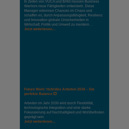
In Zeiten von VUCA und BANI müssen Business
Warriors neue Fähigkeiten entwickeln. Diese
Manager erkennen Chancen im Chaos und
schaffen es, durch Anpassungsfähigkeit, Resilienz
und Innovation globale Unsicherheiten in
Wirtschaft, Politik und Umwelt zu meistern…
Jetzt weiterlesen…
Future Work: Hybrides Arbeiten 2030 – Die
perfekte Balance 💥
Arbeiten im Jahr 2030 wird durch Flexibilität,
technologische Integration und eine starke
Fokussierung auf Nachhaltigkeit und Wohlbefinden
geprägt sein.
Jetzt weiterlesen…