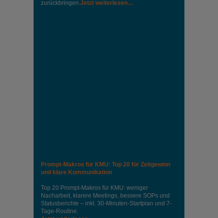
zurückbringen.
Jetzt weiterlesen…
Prompt-Makros für KMU: Top 20 für Zeitgewinn
und klare Kommunikation
Top 20 Prompt-Makros für KMU: weniger
Nacharbeit, klarere Meetings, bessere SOPs und
Statusberichte – inkl. 30-Minuten-Startplan und 7-
Tage-Routine.