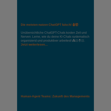
Die meisten nutzen ChatGPT falsch! 🤖🤯
Unübersichtliche ChatGPT-Chats kosten Zeit und
Nerven. Lerne, wie du deine Kl-Chats systematisch
organisierst und produktiver arbeitest! 👸🏻🤴🏻.
Jetzt weiterlesen…
Human-Agent Teams: Zukunft des Managements