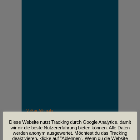
Volker Altenähr
Unser lieber Freund und Kollege Volker Altenähr ist
leider am
Diese Website nutzt Tracking durch Google Analytics, damit
30. April im Alter von 81 Jahren verstorben.
wir dir die beste Nutzererfahrung bieten können. Alle Daten
werden anonym ausgewertet. Möchtest du das Tracking
deaktivieren, klicke auf "Ablehnen". Wenn du die Website