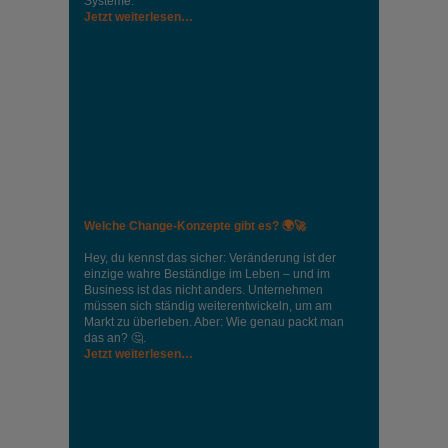
Systeme.
Jetzt weiterlesen…
Welche Change-Konzepte gibt es? 🌍🚀
Hey, du kennst das sicher: Veränderung ist der
einzige wahre Beständige im Leben – und im
Business ist das nicht anders. Unternehmen
müssen sich ständig weiterentwickeln, um am
Markt zu überleben. Aber: Wie genau packt man
das an? 🤔.
Jetzt weiterlesen…