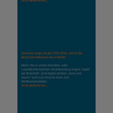
Jetzt weiterlesen…
Siemens zeigt auf der CES 2026, wie KI die
deutsche Industrie neu erfindet
Wenn Sie in einem Industrie‑ oder
Logistikunternehmen Verantwortung tragen, lautet
die Botschaft: „Erst digital denken, dann real
bauen“ wird vom Nice‑to‑have zum
Wettbewerbsfaktor.
Jetzt weiterlesen…