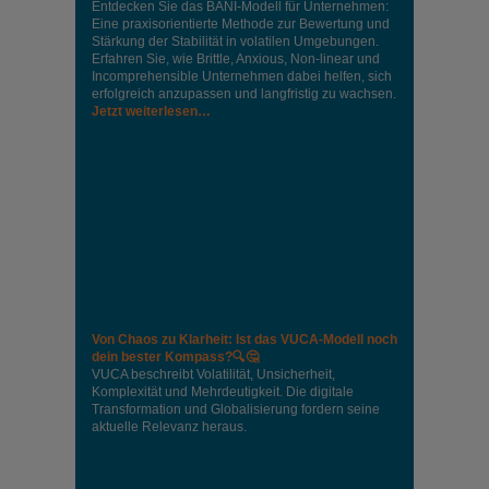
Entdecken Sie das BANI-Modell für Unternehmen:
Eine praxisorientierte Methode zur Bewertung und
Stärkung der Stabilität in volatilen Umgebungen.
Erfahren Sie, wie Brittle, Anxious, Non-linear und
Incomprehensible Unternehmen dabei helfen, sich
erfolgreich anzupassen und langfristig zu wachsen.
Jetzt weiterlesen…
Von Chaos zu Klarheit: Ist das VUCA-Modell noch
dein bester Kompass?🔍🤔
VUCA beschreibt Volatilität, Unsicherheit,
Komplexität und Mehrdeutigkeit. Die digitale
Transformation und Globalisierung fordern seine
aktuelle Relevanz heraus.