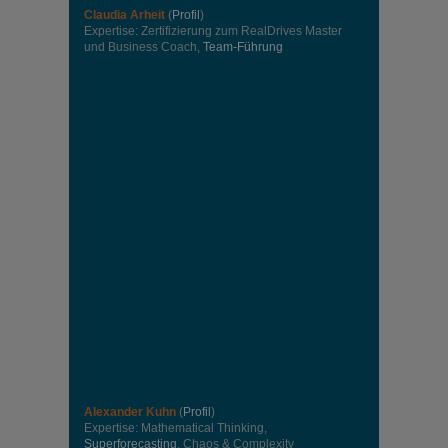
Claudia Arheit
(
Profil
)
Expertise: Zertifizierung zum RealDrives Master
und Business Coach,
Team-Führung
Alexander Kuhn
(
Profil
)
Expertise: Mathematical Thinking,
Superforecasting
, Chaos & Complexity