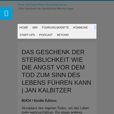
Home
All Posts
News
Buchempfehlung
Das Geschenk der Sterblichkeit Wie die Angst...
HOME
WIR
FÜHRUNGSKRÄFTE
KOMMUNE
START-UPS
PODCAST
BEYOND
DAS GESCHENK DER
STERBLICHKEIT WIE
DIE ANGST VOR DEM
TOD ZUM SINN DES
LEBENS FÜHREN KANN
| JAN KALBITZER
BUCH / Kindle Edition
Akzeptanz des eigenen Todes, um das Leben
mehr wertzuschätzen. Ein etwas anderes