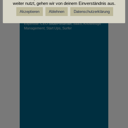
weiter nutzt, gehen wir von deinem Einverständnis aus.
Akzeptieren
Ablehnen
Datenschutzerklärung
Sebastian Walker
(
Profil
)
Expertise: CEO
SlidePresenter
, SaaS, Knowledge
Management, Start Ups, Surfer