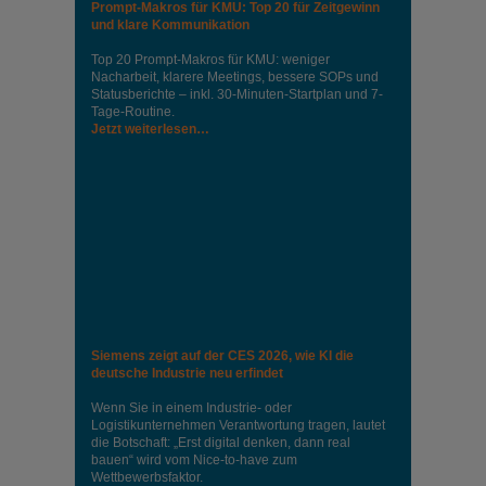
Prompt-Makros für KMU: Top 20 für Zeitgewinn
und klare Kommunikation
Top 20 Prompt-Makros für KMU: weniger
Nacharbeit, klarere Meetings, bessere SOPs und
Statusberichte – inkl. 30-Minuten-Startplan und 7-
Tage-Routine.
Jetzt weiterlesen…
Siemens zeigt auf der CES 2026, wie KI die
deutsche Industrie neu erfindet
Wenn Sie in einem Industrie‑ oder
Logistikunternehmen Verantwortung tragen, lautet
die Botschaft: „Erst digital denken, dann real
bauen“ wird vom Nice‑to‑have zum
Wettbewerbsfaktor.