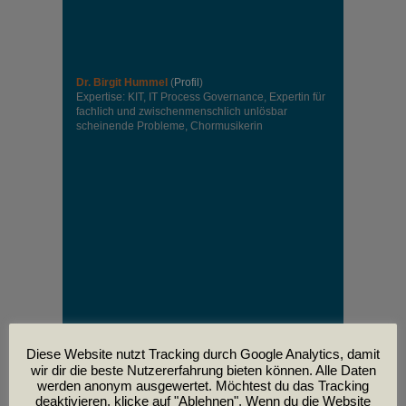
Dr. Birgit Hummel
(
Profil
)
Expertise: KIT, IT Process Governance, Expertin für
fachlich und zwischenmenschlich unlösbar
scheinende Probleme, Chormusikerin
Diese Website nutzt Tracking durch Google Analytics, damit
wir dir die beste Nutzererfahrung bieten können. Alle Daten
werden anonym ausgewertet. Möchtest du das Tracking
deaktivieren, klicke auf "Ablehnen". Wenn du die Website