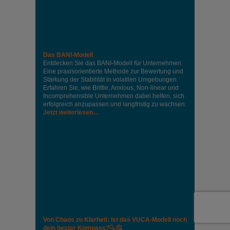
Das BANI-Modell
Entdecken Sie das BANI-Modell für Unternehmen:
Eine praxisorientierte Methode zur Bewertung und
Stärkung der Stabilität in volatilen Umgebungen.
Erfahren Sie, wie Brittle, Anxious, Non-linear und
Incomprehensible Unternehmen dabei helfen, sich
erfolgreich anzupassen und langfristig zu wachsen.
Jetzt weiterlesen…
Von Chaos zu Klarheit: Ist das VUCA-Modell noch
dein bester Kompass?🔍🤔