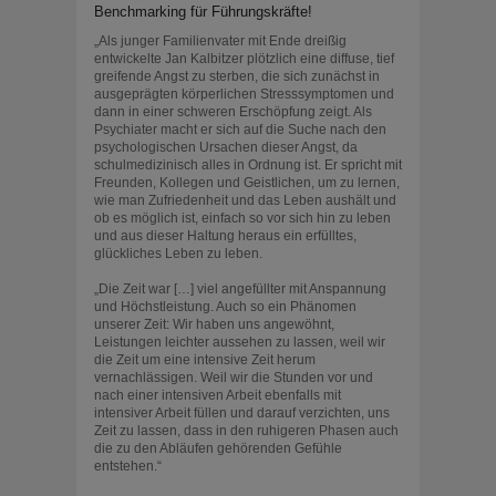
Benchmarking für Führungskräfte!
„Als junger Familienvater mit Ende dreißig
entwickelte Jan Kalbitzer plötzlich eine diffuse, tief
greifende Angst zu sterben, die sich zunächst in
ausgeprägten körperlichen Stresssymptomen und
dann in einer schweren Erschöpfung zeigt. Als
Psychiater macht er sich auf die Suche nach den
psychologischen Ursachen dieser Angst, da
schulmedizinisch alles in Ordnung ist. Er spricht mit
Freunden, Kollegen und Geistlichen, um zu lernen,
wie man Zufriedenheit und das Leben aushält und
ob es möglich ist, einfach so vor sich hin zu leben
und aus dieser Haltung heraus ein erfülltes,
glückliches Leben zu leben.
„Die Zeit war […] viel angefüllter mit Anspannung
und Höchstleistung. Auch so ein Phänomen
unserer Zeit: Wir haben uns angewöhnt,
Leistungen leichter aussehen zu lassen, weil wir
die Zeit um eine intensive Zeit herum
vernachlässigen. Weil wir die Stunden vor und
nach einer intensiven Arbeit ebenfalls mit
intensiver Arbeit füllen und darauf verzichten, uns
Zeit zu lassen, dass in den ruhigeren Phasen auch
die zu den Abläufen gehörenden Gefühle
entstehen.“