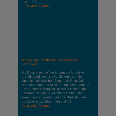
das an? 🤔.
Jetzt weiterlesen…
Wie KI, Big Data und IoT die Arbeitswelt
verändern
Big Data, KI und IoT verändern die Arbeitswelt
grundlegend, doch sie verstärken auch die
Ungleichheit zwischen Blue- und White-Collar-
Arbeitern. Während KI im Personalmanagement
und Automatisierung im HR White-Collar-Jobs
bedrohen, leiden Blue-Collar-Arbeiter unter
zunehmenden gesundheitlichen Belastungen
durch vernetzte Maschinen und IoT.
Jetzt weiterlesen…