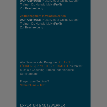
AUF ANFRAGE
Präsenz oder Online (Zoom)
Trainer:
Dr. Hartwig Maly (
Profil
)
Zur Beschreibung
Zeitmanagment in volatilen Zeiten
AUF ANFRAGE
Präsenz oder Online (Zoom)
Trainer:
Dr. Hartwig Maly (
Profil
)
Zur Beschreibung
Alle Seminare der Kategorien
CHANGE
|
FÜHRUNG
|
PROJEKT
&
STRATEGIE
bieten wir
auch als Coaching, Firmen- oder Inhouse-
Seminare an!
Fragen zum Seminar?
Schreibt uns – Jetzt!
EXPERTEN & NETZWERKER