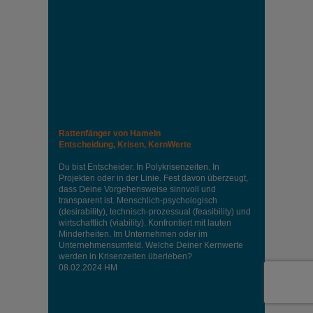
Rattenfänger von Hameln
Entscheidung, Krisen, KernWerte
Du bist Entscheider. In Polykrisenzeiten. In
Projekten oder in der Linie. Fest davon überzeugt,
dass Deine Vorgehensweise sinnvoll und
transparent ist. Menschlich-psychologisch
(desirability), technisch-prozessual (feasibility) und
wirtschaftlich (viability). Konfrontiert mit lauten
Minderheiten. Im Unternehmen oder im
Unternehmensumfeld. Welche Deiner Kernwerte
werden in Krisenzeiten überleben?
08.02.2024 HM