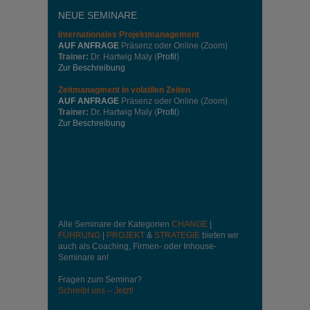
NEUE SEMINARE
Internationales
Projektmanagement
AUF ANFRAGE
Präsenz oder Online (Zoom)
Trainer:
Dr. Hartwig Maly (
Profil
)
Zur Beschreibung
Zeitmanagment in volatilen Zeiten
AUF ANFRAGE
Präsenz oder Online (Zoom)
Trainer:
Dr. Hartwig Maly (
Profil
)
Zur Beschreibung
Alle Seminare der Kategorien
CHANGE
|
FÜHRUNG
|
PROJEKT
&
STRATEGIE
bieten wir
auch als Coaching, Firmen- oder Inhouse-
Seminare an!
Fragen zum Seminar?
Schreibt uns – Jetzt!