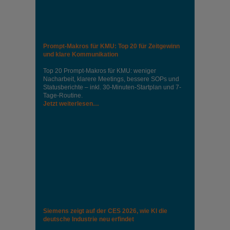
Prompt-Makros für KMU: Top 20 für Zeitgewinn
und klare Kommunikation
Top 20 Prompt-Makros für KMU: weniger
Nacharbeit, klarere Meetings, bessere SOPs und
Statusberichte – inkl. 30-Minuten-Startplan und 7-
Tage-Routine.
Jetzt weiterlesen…
Siemens zeigt auf der CES 2026, wie KI die
deutsche Industrie neu erfindet