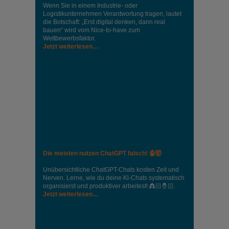
Wenn Sie in einem Industrie‑ oder
Logistikunternehmen Verantwortung tragen, lautet
die Botschaft: „Erst digital denken, dann real
bauen“ wird vom Nice‑to‑have zum
Wettbewerbsfaktor.
Jetzt weiterlesen…
Die meisten nutzen ChatGPT falsch! 🤖🤯
Unübersichtliche ChatGPT-Chats kosten Zeit und
Nerven. Lerne, wie du deine Kl-Chats systematisch
organisierst und produktiver arbeitest! 👸🏻🤴🏻.
Jetzt weiterlesen…