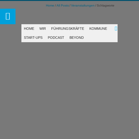
Home
All Posts
Veranstaltungen
Schlagworte
HOME
WIR
FÜHRUNGSKRÄFTE
KOMMUNE
START-UPS
PODCAST
BEYOND