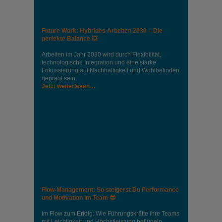
Future Work: Hybrides Arbeiten 2030 – Die
perfekte Balance 💥
Arbeiten im Jahr 2030 wird durch Flexibilität,
technologische Integration und eine starke
Fokussierung auf Nachhaltigkeit und Wohlbefinden
geprägt sein.
Jetzt weiterlesen…
Flow-Management: So steigerst Du Performance
und Motivation im Team 😎
Im Flow zum Erfolg: Wie Führungskräfte ihre Teams
mit Leichtigkeit und Höchstleistung beflügeln.