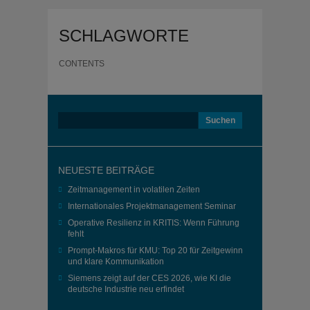
SCHLAGWORTE
CONTENTS
Suchen
nach:
NEUESTE BEITRÄGE
Zeitmanagement in volatilen Zeiten
Internationales Projektmanagement Seminar
Operative Resilienz in KRITIS: Wenn Führung
fehlt
Prompt-Makros für KMU: Top 20 für Zeitgewinn
und klare Kommunikation
Siemens zeigt auf der CES 2026, wie KI die
deutsche Industrie neu erfindet