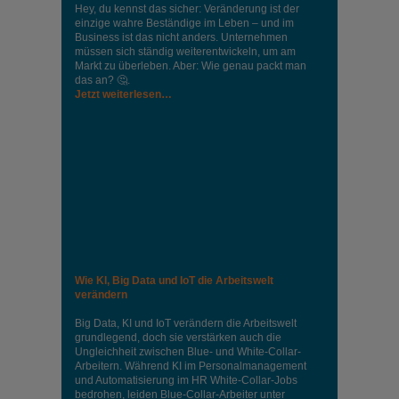
Hey, du kennst das sicher: Veränderung ist der
einzige wahre Beständige im Leben – und im
Business ist das nicht anders. Unternehmen
müssen sich ständig weiterentwickeln, um am
Markt zu überleben. Aber: Wie genau packt man
das an? 🤔.
Jetzt weiterlesen…
Wie KI, Big Data und IoT die Arbeitswelt
verändern
Big Data, KI und IoT verändern die Arbeitswelt
grundlegend, doch sie verstärken auch die
Ungleichheit zwischen Blue- und White-Collar-
Arbeitern. Während KI im Personalmanagement
und Automatisierung im HR White-Collar-Jobs
bedrohen, leiden Blue-Collar-Arbeiter unter