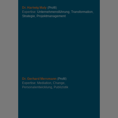
Dr. Hartwig Maly
(
Profil
)
Expertise:
Unternehmensführung
,
Transformation
,
Strategie
,
Projektmanagement
Dr. Gerhard Mersmann
(
Profil
)
Expertise: Mediation, Change,
Personalentwicklung, Publizistik