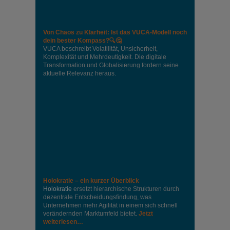
Von Chaos zu Klarheit: Ist das VUCA-Modell noch
dein bester Kompass?🔍🤔
VUCA beschreibt Volatilität, Unsicherheit,
Komplexität und Mehrdeutigkeit. Die digitale
Transformation und Globalisierung fordern seine
aktuelle Relevanz heraus.
Holokratie – ein kurzer Überblick
Holokratie
ersetzt hierarchische Strukturen durch
dezentrale Entscheidungsfindung, was
Unternehmen mehr Agilität in einem sich schnell
verändernden Marktumfeld bietet.
Jetzt
weiterlesen…