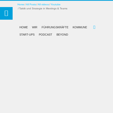
Home
All Posts
All videos
Youtube
Taktik und Strategie in Meetings & Teams
HOME
WIR
FÜHRUNGSKRÄFTE
KOMMUNE
START-UPS
PODCAST
BEYOND