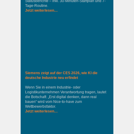
Statusberichte – inkl. 30-Minuten-Startplan und 7-
Tage-Routine.
Jetzt weiterlesen…
Siemens zeigt auf der CES 2026, wie KI die
deutsche Industrie neu erfindet
Wenn Sie in einem Industrie‑ oder
Logistikunternehmen Verantwortung tragen, lautet
die Botschaft: „Erst digital denken, dann real
bauen“ wird vom Nice‑to‑have zum
Wettbewerbsfaktor.
Jetzt weiterlesen…