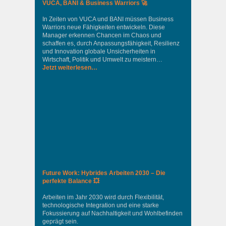
VUCA, BANI & Business Warriors 🚀
In Zeiten von VUCA und BANI müssen Business
Warriors neue Fähigkeiten entwickeln. Diese
Manager erkennen Chancen im Chaos und
schaffen es, durch Anpassungsfähigkeit, Resilienz
und Innovation globale Unsicherheiten in
Wirtschaft, Politik und Umwelt zu meistern…
Jetzt weiterlesen…
Future Work: Hybrides Arbeiten 2030 – Die
perfekte Balance 💥
Arbeiten im Jahr 2030 wird durch Flexibilität,
technologische Integration und eine starke
Fokussierung auf Nachhaltigkeit und Wohlbefinden
geprägt sein.