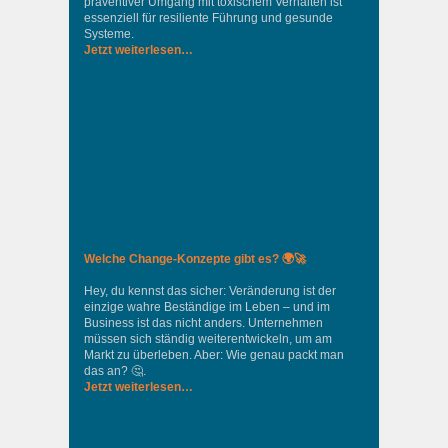
präventiver Umgang mit toxischem Verhalten ist
essenziell für resiliente Führung und gesunde
Systeme.
Jetzt weiterlesen…
Welche Change-Konzepte gibt es? 🌍🚀
Hey, du kennst das sicher: Veränderung ist der
einzige wahre Beständige im Leben – und im
Business ist das nicht anders. Unternehmen
müssen sich ständig weiterentwickeln, um am
Markt zu überleben. Aber: Wie genau packt man
das an? 🤔.
Jetzt weiterlesen…