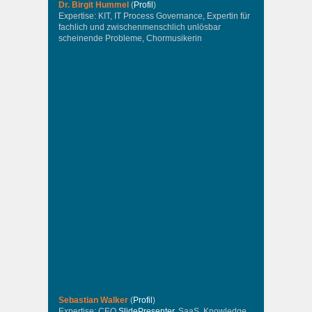
Dr. Birgit Hummel
(
Profil
)
Expertise: KIT, IT Process Governance, Expertin für
fachlich und zwischenmenschlich unlösbar
scheinende Probleme, Chormusikerin
Sebastian Walker
(
Profil
)
Expertise: CEO
SlidePresenter
, SaaS, Knowledge