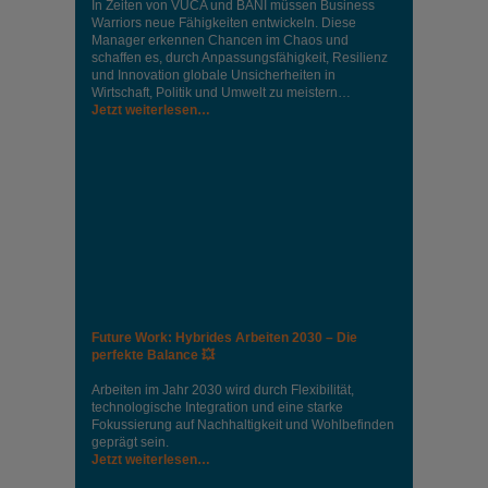
In Zeiten von VUCA und BANI müssen Business
Warriors neue Fähigkeiten entwickeln. Diese
Manager erkennen Chancen im Chaos und
schaffen es, durch Anpassungsfähigkeit, Resilienz
und Innovation globale Unsicherheiten in
Wirtschaft, Politik und Umwelt zu meistern…
Jetzt weiterlesen…
Future Work: Hybrides Arbeiten 2030 – Die
perfekte Balance 💥
Arbeiten im Jahr 2030 wird durch Flexibilität,
technologische Integration und eine starke
Fokussierung auf Nachhaltigkeit und Wohlbefinden
geprägt sein.
Jetzt weiterlesen…