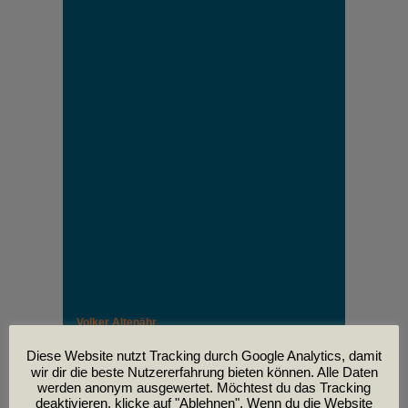
Volker Altenähr
Unser lieber Freund und Kollege Volker Altenähr ist
leider am
Diese Website nutzt Tracking durch Google Analytics, damit
30. April im Alter von 81 Jahren verstorben.
wir dir die beste Nutzererfahrung bieten können. Alle Daten
werden anonym ausgewertet. Möchtest du das Tracking
deaktivieren, klicke auf "Ablehnen". Wenn du die Website