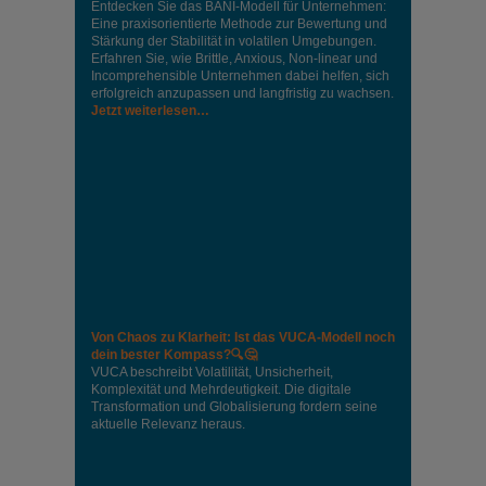
Entdecken Sie das BANI-Modell für Unternehmen:
Eine praxisorientierte Methode zur Bewertung und
Stärkung der Stabilität in volatilen Umgebungen.
Erfahren Sie, wie Brittle, Anxious, Non-linear und
Incomprehensible Unternehmen dabei helfen, sich
erfolgreich anzupassen und langfristig zu wachsen.
Jetzt weiterlesen…
Von Chaos zu Klarheit: Ist das VUCA-Modell noch
dein bester Kompass?🔍🤔
VUCA beschreibt Volatilität, Unsicherheit,
Komplexität und Mehrdeutigkeit. Die digitale
Transformation und Globalisierung fordern seine
aktuelle Relevanz heraus.