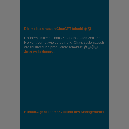
Die meisten nutzen ChatGPT falsch! 🤖🤯
Unübersichtliche ChatGPT-Chats kosten Zeit und
Nerven. Lerne, wie du deine Kl-Chats systematisch
organisierst und produktiver arbeitest! 👸🏻🤴🏻.
Jetzt weiterlesen…
Human-Agent Teams: Zukunft des Managements