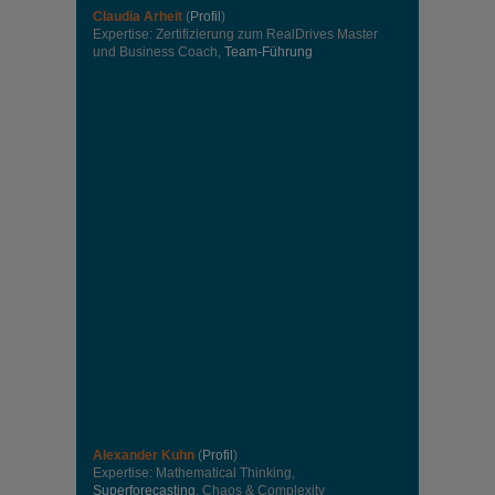
Claudia Arheit
(
Profil
)
Expertise: Zertifizierung zum RealDrives Master
und Business Coach,
Team-Führung
Alexander Kuhn
(
Profil
)
Expertise: Mathematical Thinking,
Superforecasting
, Chaos & Complexity