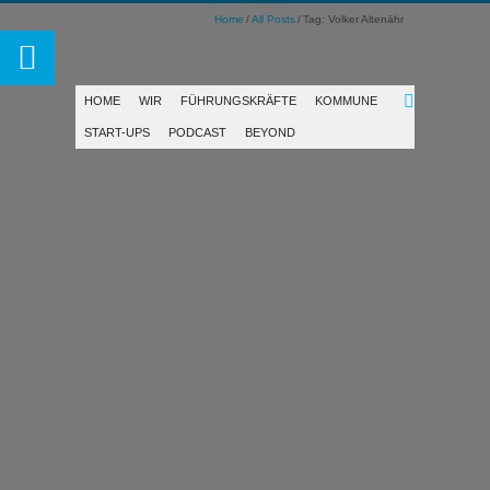
Home
All Posts
Tag: Volker Altenähr
HOME
WIR
FÜHRUNGSKRÄFTE
KOMMUNE
START-UPS
PODCAST
BEYOND