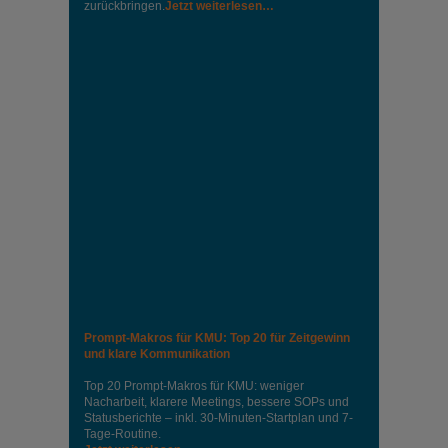
zurückbringen.
Jetzt weiterlesen…
Prompt-Makros für KMU: Top 20 für Zeitgewinn
und klare Kommunikation
Top 20 Prompt-Makros für KMU: weniger
Nacharbeit, klarere Meetings, bessere SOPs und
Statusberichte – inkl. 30-Minuten-Startplan und 7-
Tage-Routine.