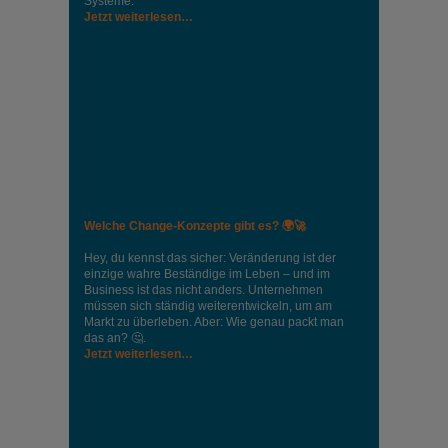
Systeme.
Jetzt weiterlesen…
Welche Change-Konzepte gibt es? 🌍🚀
Hey, du kennst das sicher: Veränderung ist der
einzige wahre Beständige im Leben – und im
Business ist das nicht anders. Unternehmen
müssen sich ständig weiterentwickeln, um am
Markt zu überleben. Aber: Wie genau packt man
das an? 🤔.
Jetzt weiterlesen…