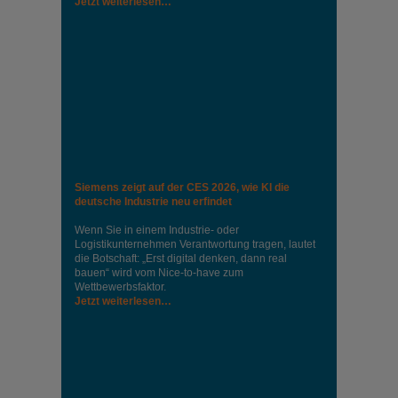
Jetzt weiterlesen…
Siemens zeigt auf der CES 2026, wie KI die
deutsche Industrie neu erfindet
Wenn Sie in einem Industrie‑ oder
Logistikunternehmen Verantwortung tragen, lautet
die Botschaft: „Erst digital denken, dann real
bauen“ wird vom Nice‑to‑have zum
Wettbewerbsfaktor.
Jetzt weiterlesen…