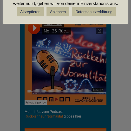
weiter nutzt, gehen wir von deinem Einverständnis aus.
PODCASTS
Akzeptieren
Ablehnen
Datenschutzerklärung
Mehr Infos zum Podcast
Rückkehr zur Normalität
gibt es hier