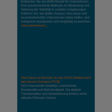
Entdecken Sie das BANI-Modell für Unternehmen:
Eine praxisorientierte Methode zur Bewertung und
Stärkung der Stabilität in volatilen Umgebungen.
Erfahren Sie, wie Brittle, Anxious, Non-linear und
Incomprehensible Unternehmen dabei helfen, sich
erfolgreich anzupassen und langfristig zu wachsen.
Jetzt weiterlesen…
Von Chaos zu Klarheit: Ist das VUCA-Modell noch
dein bester Kompass?🔍🤔
VUCA beschreibt Volatilität, Unsicherheit,
Komplexität und Mehrdeutigkeit. Die digitale
Transformation und Globalisierung fordern seine
aktuelle Relevanz heraus.