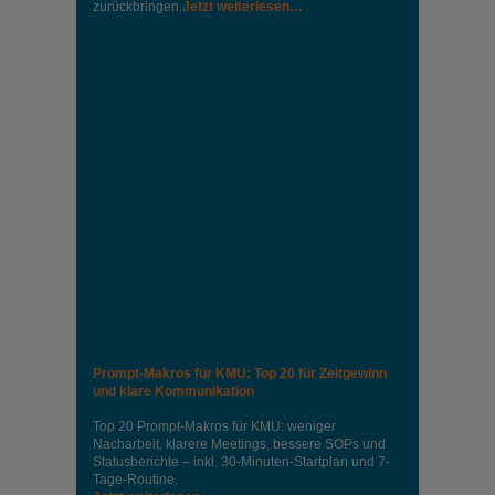
zurückbringen.
Jetzt weiterlesen…
Prompt-Makros für KMU: Top 20 für Zeitgewinn
und klare Kommunikation
Top 20 Prompt-Makros für KMU: weniger
Nacharbeit, klarere Meetings, bessere SOPs und
Statusberichte – inkl. 30-Minuten-Startplan und 7-
Tage-Routine.