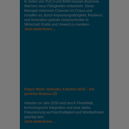
In Zeiten von VUCA und BANI müssen Business
Warriors neue Fähigkeiten entwickeln. Diese
Manager erkennen Chancen im Chaos und
schaffen es, durch Anpassungsfähigkeit, Resilienz
und Innovation globale Unsicherheiten in
Wirtschaft, Politik und Umwelt zu meistern…
Jetzt weiterlesen…
Future Work: Hybrides Arbeiten 2030 – Die
perfekte Balance 💥
Arbeiten im Jahr 2030 wird durch Flexibilität,
technologische Integration und eine starke
Fokussierung auf Nachhaltigkeit und Wohlbefinden
geprägt sein.
Jetzt weiterlesen…