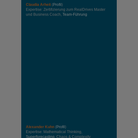
Claudia Arheit
(
Profil
)
Expertise: Zertifizierung zum RealDrives Master
und Business Coach,
Team-Führung
Alexander Kuhn
(
Profil
)
Expertise: Mathematical Thinking,
Superforecasting
, Chaos & Complexity