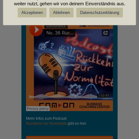
weiter nutzt, gehen wir von deinem Einverständnis aus.
PODCASTS
Akzeptieren
Ablehnen
Datenschutzerklärung
Mehr Infos zum Podcast
Rückkehr zur Normalität
gibt es hier