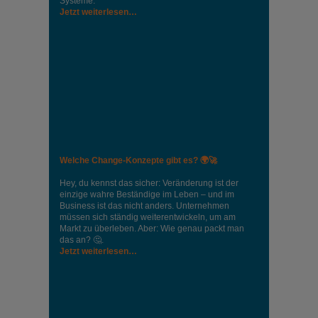
Systeme.
Jetzt weiterlesen…
Welche Change-Konzepte gibt es? 🌍🚀
Hey, du kennst das sicher: Veränderung ist der
einzige wahre Beständige im Leben – und im
Business ist das nicht anders. Unternehmen
müssen sich ständig weiterentwickeln, um am
Markt zu überleben. Aber: Wie genau packt man
das an? 🤔.
Jetzt weiterlesen…