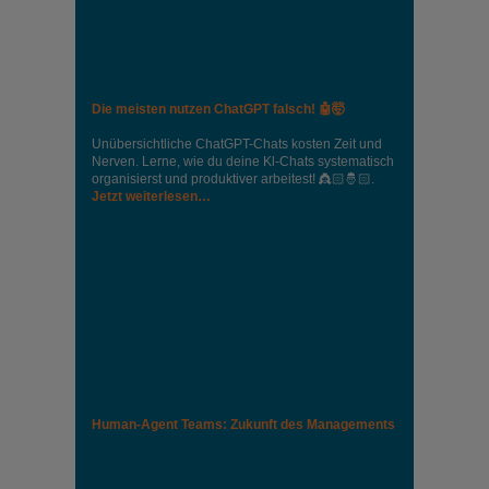
Die meisten nutzen ChatGPT falsch! 🤖🤯
Unübersichtliche ChatGPT-Chats kosten Zeit und
Nerven. Lerne, wie du deine Kl-Chats systematisch
organisierst und produktiver arbeitest! 👸🏻🤴🏻.
Jetzt weiterlesen…
Human-Agent Teams: Zukunft des Managements