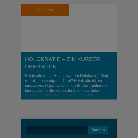
BEYOND
HOLOKRATIE – EIN KURZER
ÜBERBLICK
Holokratie (auch Holacracy oder Holakratie): Sind
wir jetzt unser eigener Chef? Holokratie ist ein
innovatives Organisationsmodell, das traditionelle
hierarchische Strukturen durch eine verteilte
Entscheidungsfindung ersetzt, und bietet
Unternehmen eine Vielzahl von Vorteilen. Ein
Hauptvorteil liegt in der gesteigerten Agilität: Da
Entscheidungen näher an der Informationsquelle
getroffen werden, können Unternehmen schneller
auf Veränderungen reagieren, was zu ..
Suchen
nach: