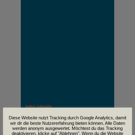
Volker Altenähr
Unser lieber Freund und Kollege Volker Altenähr ist
leider am
Diese Website nutzt Tracking durch Google Analytics, damit
30. April im Alter von 81 Jahren verstorben.
wir dir die beste Nutzererfahrung bieten können. Alle Daten
werden anonym ausgewertet. Möchtest du das Tracking
deaktivieren, klicke auf "Ablehnen". Wenn du die Website