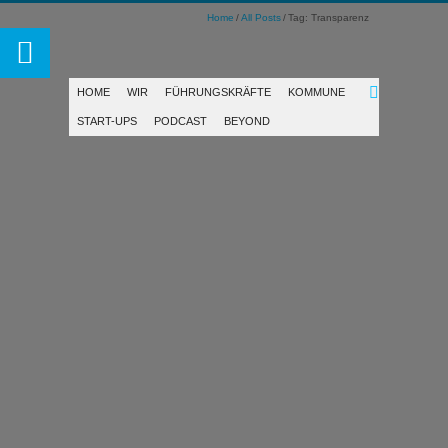
Home
All Posts
Tag: Transparenz
HOME
WIR
FÜHRUNGSKRÄFTE
KOMMUNE
START-UPS
PODCAST
BEYOND