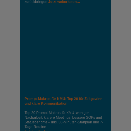
zurückbringen.
Jetzt weiterlesen…
Prompt-Makros für KMU: Top 20 für Zeitgewinn
und klare Kommunikation
Top 20 Prompt-Makros für KMU: weniger
Nacharbeit, klarere Meetings, bessere SOPs und
Statusberichte – inkl. 30-Minuten-Startplan und 7-
Tage-Routine.