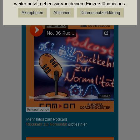
weiter nutzt, gehen wir von deinem Einverständnis aus.
PODCASTS
Akzeptieren
Ablehnen
Datenschutzerklärung
Mehr Infos zum Podcast
Rückkehr zur Normalität
gibt es hier