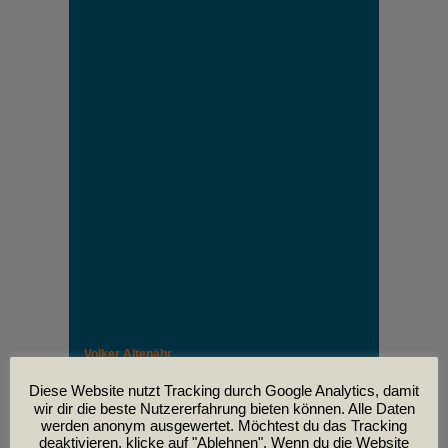
Volker Altenähr
Unser lieber Freund und Kollege Volker Altenähr ist
leider am
Diese Website nutzt Tracking durch Google Analytics, damit
30. April im Alter von 81 Jahren verstorben.
wir dir die beste Nutzererfahrung bieten können. Alle Daten
werden anonym ausgewertet. Möchtest du das Tracking
deaktivieren, klicke auf "Ablehnen". Wenn du die Website