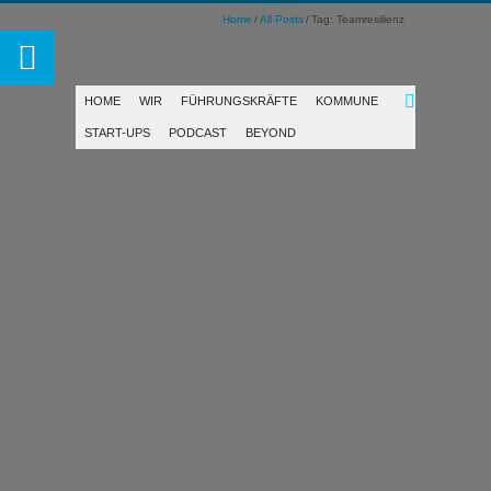
Home
All Posts
Tag: Teamresilienz
HOME
WIR
FÜHRUNGSKRÄFTE
KOMMUNE
START-UPS
PODCAST
BEYOND