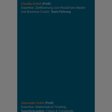
Claudia Arheit
(
Profil
)
Expertise: Zertifizierung zum RealDrives Master
und Business Coach,
Team-Führung
Alexander Kuhn
(
Profil
)
Expertise: Mathematical Thinking,
Superforecasting
, Chaos & Complexity