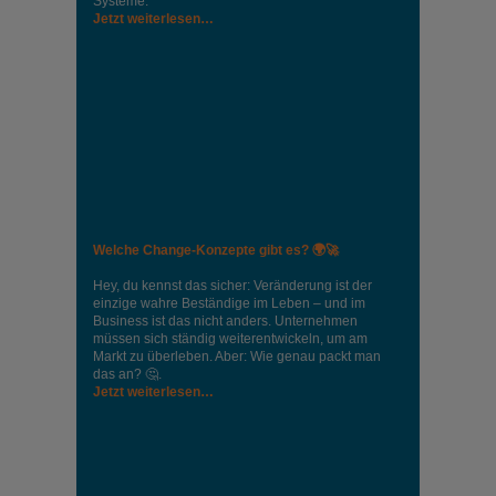
Systeme.
Jetzt weiterlesen…
Welche Change-Konzepte gibt es? 🌍🚀
Hey, du kennst das sicher: Veränderung ist der
einzige wahre Beständige im Leben – und im
Business ist das nicht anders. Unternehmen
müssen sich ständig weiterentwickeln, um am
Markt zu überleben. Aber: Wie genau packt man
das an? 🤔.
Jetzt weiterlesen…