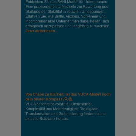
Entdecken Sie das BANI-Modell für Unternehmen:
Eine praxisorientierte Methode zur Bewertung und
Stärkung der Stabilität in volatilen Umgebungen.
Erfahren Sie, wie Brittle, Anxious, Non-linear und
Incomprehensible Unternehmen dabei helfen, sich
erfolgreich anzupassen und langfristig zu wachsen.
Jetzt weiterlesen…
Von Chaos zu Klarheit: Ist das VUCA-Modell noch
dein bester Kompass?🔍🤔
VUCA beschreibt Volatilität, Unsicherheit,
Komplexität und Mehrdeutigkeit. Die digitale
Transformation und Globalisierung fordern seine
aktuelle Relevanz heraus.