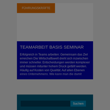
FÜHRUNGSKRÄFTE
TEAMARBEIT BASIS SEMINAR
Erfolgreich in Teams arbeiten: Gemeinsam das Ziel
erreichen Die Wirtschaftswelt dreht sich inzwischen
immer schneller. Entscheidungen werden komplexer
und müssen mitunter hohem Druck gefällt werden.
Häufig auf Kosten von Qualität. Auf allen Ebenen
eines Unternehmens. Wie kann man die damit
verbundenen Risiken minimieren? Wie Kosten
entscheidend senken? Die Antwort ist so einfach,
wie deren Umsetzung ..
Suchen
nach: