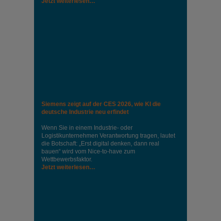
Jetzt weiterlesen…
Siemens zeigt auf der CES 2026, wie KI die
deutsche Industrie neu erfindet
Wenn Sie in einem Industrie‑ oder
Logistikunternehmen Verantwortung tragen, lautet
die Botschaft: „Erst digital denken, dann real
bauen“ wird vom Nice‑to‑have zum
Wettbewerbsfaktor.
Jetzt weiterlesen…