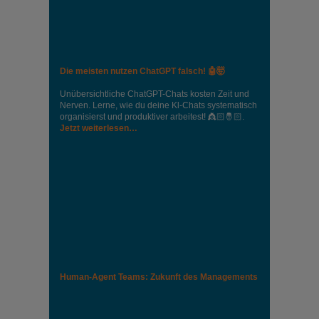
Die meisten nutzen ChatGPT falsch! 🤖🤯
Unübersichtliche ChatGPT-Chats kosten Zeit und
Nerven. Lerne, wie du deine Kl-Chats systematisch
organisierst und produktiver arbeitest! 👸🏻🤴🏻.
Jetzt weiterlesen…
Human-Agent Teams: Zukunft des Managements