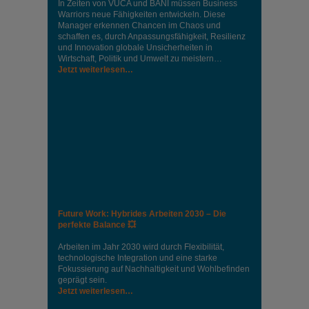
In Zeiten von VUCA und BANI müssen Business
Warriors neue Fähigkeiten entwickeln. Diese
Manager erkennen Chancen im Chaos und
schaffen es, durch Anpassungsfähigkeit, Resilienz
und Innovation globale Unsicherheiten in
Wirtschaft, Politik und Umwelt zu meistern…
Jetzt weiterlesen…
Future Work: Hybrides Arbeiten 2030 – Die
perfekte Balance 💥
Arbeiten im Jahr 2030 wird durch Flexibilität,
technologische Integration und eine starke
Fokussierung auf Nachhaltigkeit und Wohlbefinden
geprägt sein.
Jetzt weiterlesen…