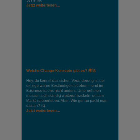
Systeme.
Jetzt weiterlesen…
Welche Change-Konzepte gibt es? 🌍🚀
Hey, du kennst das sicher: Veränderung ist der
einzige wahre Beständige im Leben – und im
Business ist das nicht anders. Unternehmen
müssen sich ständig weiterentwickeln, um am
Markt zu überleben. Aber: Wie genau packt man
das an? 🤔.
Jetzt weiterlesen…