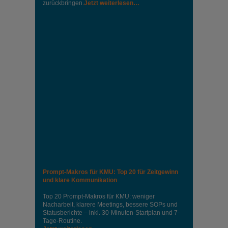
zurückbringen.
Jetzt weiterlesen…
Prompt-Makros für KMU: Top 20 für Zeitgewinn
und klare Kommunikation
Top 20 Prompt-Makros für KMU: weniger
Nacharbeit, klarere Meetings, bessere SOPs und
Statusberichte – inkl. 30-Minuten-Startplan und 7-
Tage-Routine.