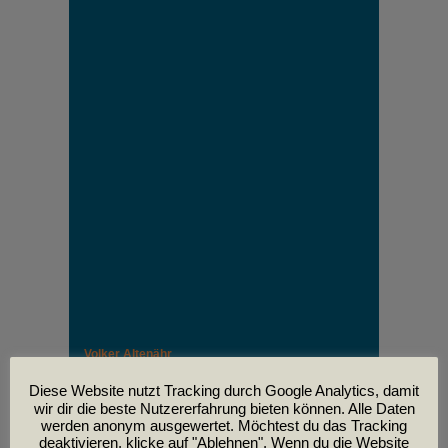
Volker Altenähr
Unser lieber Freund und Kollege Volker Altenähr ist
leider am
Diese Website nutzt Tracking durch Google Analytics, damit
30. April im Alter von 81 Jahren verstorben.
wir dir die beste Nutzererfahrung bieten können. Alle Daten
werden anonym ausgewertet. Möchtest du das Tracking
deaktivieren, klicke auf "Ablehnen". Wenn du die Website