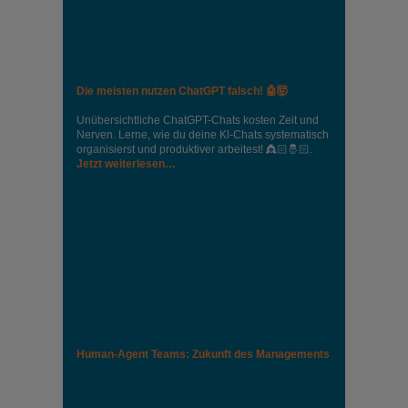
Die meisten nutzen ChatGPT falsch! 🤖🤯
Unübersichtliche ChatGPT-Chats kosten Zeit und
Nerven. Lerne, wie du deine Kl-Chats systematisch
organisierst und produktiver arbeitest! 👸🏻🤴🏻.
Jetzt weiterlesen…
Human-Agent Teams: Zukunft des Managements