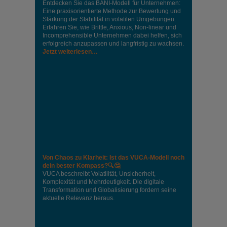
Entdecken Sie das BANI-Modell für Unternehmen:
Eine praxisorientierte Methode zur Bewertung und
Stärkung der Stabilität in volatilen Umgebungen.
Erfahren Sie, wie Brittle, Anxious, Non-linear und
Incomprehensible Unternehmen dabei helfen, sich
erfolgreich anzupassen und langfristig zu wachsen.
Jetzt weiterlesen…
Von Chaos zu Klarheit: Ist das VUCA-Modell noch
dein bester Kompass?🔍🤔
VUCA beschreibt Volatilität, Unsicherheit,
Komplexität und Mehrdeutigkeit. Die digitale
Transformation und Globalisierung fordern seine
aktuelle Relevanz heraus.