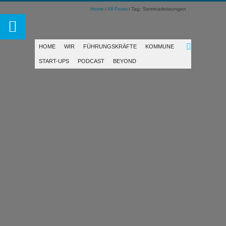
Home
All Posts
Tag: Seminarleistungen
HOME
WIR
FÜHRUNGSKRÄFTE
KOMMUNE
START-UPS
PODCAST
BEYOND