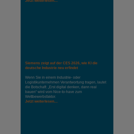
Jetzt weiterlesen…
Siemens zeigt auf der CES 2026, wie KI die
deutsche Industrie neu erfindet
Wenn Sie in einem Industrie‑ oder
Logistikunternehmen Verantwortung tragen, lautet
die Botschaft: „Erst digital denken, dann real
bauen“ wird vom Nice‑to‑have zum
Wettbewerbsfaktor.
Jetzt weiterlesen…