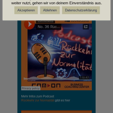
weiter nutzt, gehen wir von deinem Einverständnis aus.
PODCASTS
Akzeptieren
Ablehnen
Datenschutzerklärung
Mehr Infos zum Podcast
Rückkehr zur Normalität
gibt es hier