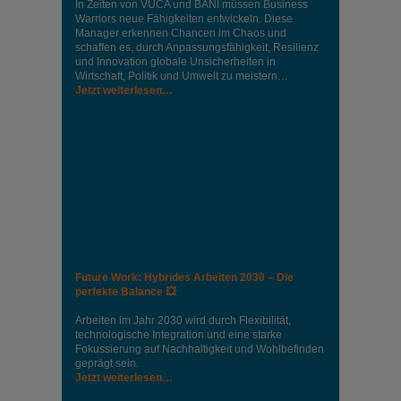
In Zeiten von VUCA und BANI müssen Business
Warriors neue Fähigkeiten entwickeln. Diese
Manager erkennen Chancen im Chaos und
schaffen es, durch Anpassungsfähigkeit, Resilienz
und Innovation globale Unsicherheiten in
Wirtschaft, Politik und Umwelt zu meistern…
Jetzt weiterlesen…
Future Work: Hybrides Arbeiten 2030 – Die
perfekte Balance 💥
Arbeiten im Jahr 2030 wird durch Flexibilität,
technologische Integration und eine starke
Fokussierung auf Nachhaltigkeit und Wohlbefinden
geprägt sein.
Jetzt weiterlesen…