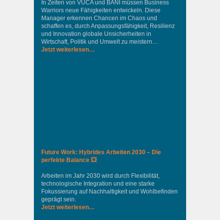
In Zeiten von VUCA und BANI müssen Business
Warriors neue Fähigkeiten entwickeln. Diese
Manager erkennen Chancen im Chaos und
schaffen es, durch Anpassungsfähigkeit, Resilienz
und Innovation globale Unsicherheiten in
Wirtschaft, Politik und Umwelt zu meistern…
Jetzt weiterlesen…
Future Work: Hybrides Arbeiten 2030 – Die
perfekte Balance 💥
Arbeiten im Jahr 2030 wird durch Flexibilität,
technologische Integration und eine starke
Fokussierung auf Nachhaltigkeit und Wohlbefinden
geprägt sein.
Jetzt weiterlesen…