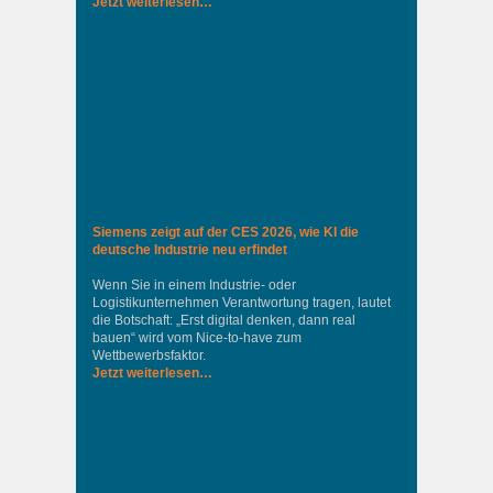
Jetzt weiterlesen…
Siemens zeigt auf der CES 2026, wie KI die
deutsche Industrie neu erfindet
Wenn Sie in einem Industrie‑ oder
Logistikunternehmen Verantwortung tragen, lautet
die Botschaft: „Erst digital denken, dann real
bauen“ wird vom Nice‑to‑have zum
Wettbewerbsfaktor.
Jetzt weiterlesen…