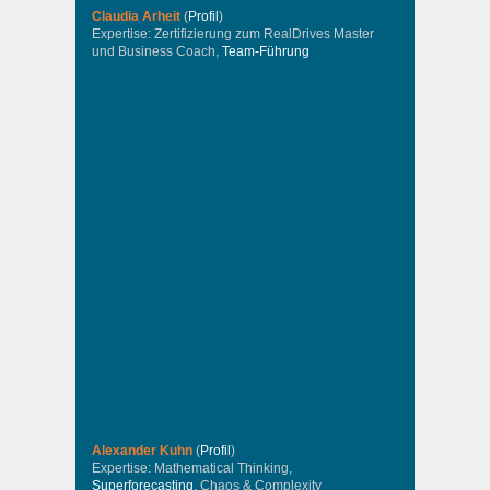
Claudia Arheit
(
Profil
)
Expertise: Zertifizierung zum RealDrives Master
und Business Coach,
Team-Führung
Alexander Kuhn
(
Profil
)
Expertise: Mathematical Thinking,
Superforecasting
, Chaos & Complexity