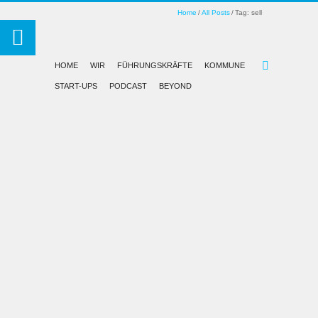
Home
All Posts
Tag: sell
HOME
WIR
FÜHRUNGSKRÄFTE
KOMMUNE
START-UPS
PODCAST
BEYOND