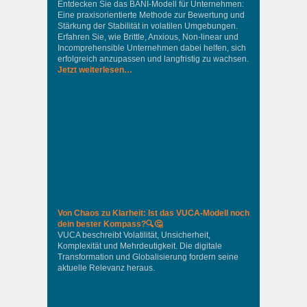
Entdecken Sie das BANI-Modell für Unternehmen:
Eine praxisorientierte Methode zur Bewertung und
Stärkung der Stabilität in volatilen Umgebungen.
Erfahren Sie, wie Brittle, Anxious, Non-linear und
Incomprehensible Unternehmen dabei helfen, sich
erfolgreich anzupassen und langfristig zu wachsen.
Jetzt weiterlesen…
Von Chaos zu Klarheit: Ist das VUCA-Modell noch
dein bester Kompass?🔍🤔
VUCA beschreibt Volatilität, Unsicherheit,
Komplexität und Mehrdeutigkeit. Die digitale
Transformation und Globalisierung fordern seine
aktuelle Relevanz heraus.