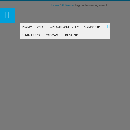
Home
All Posts
Tag: selbstmanagement
HOME
WIR
FÜHRUNGSKRÄFTE
KOMMUNE
START-UPS
PODCAST
BEYOND