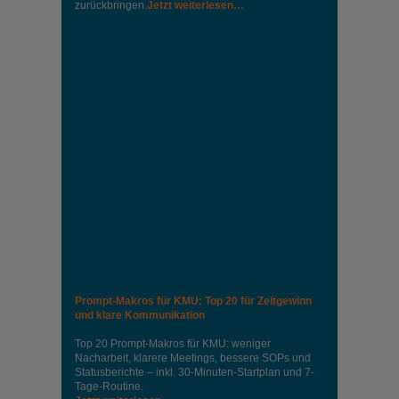
zurückbringen.
Jetzt weiterlesen…
Prompt-Makros für KMU: Top 20 für Zeitgewinn
und klare Kommunikation
Top 20 Prompt-Makros für KMU: weniger
Nacharbeit, klarere Meetings, bessere SOPs und
Statusberichte – inkl. 30-Minuten-Startplan und 7-
Tage-Routine.