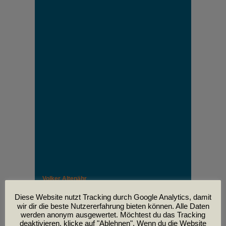
Volker Altenähr
Unser lieber Freund und Kollege Volker Altenähr ist
leider am
Diese Website nutzt Tracking durch Google Analytics, damit
30. April im Alter von 81 Jahren verstorben.
wir dir die beste Nutzererfahrung bieten können. Alle Daten
werden anonym ausgewertet. Möchtest du das Tracking
deaktivieren, klicke auf "Ablehnen". Wenn du die Website