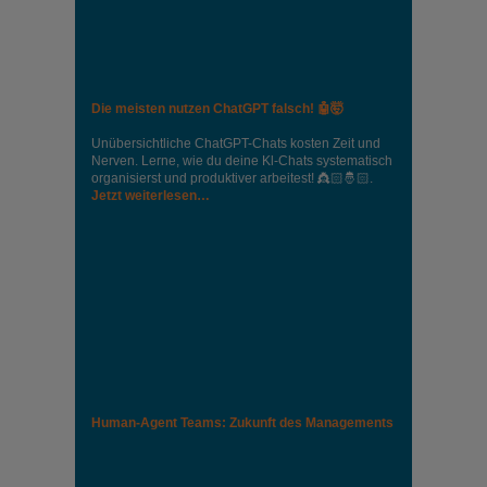
Die meisten nutzen ChatGPT falsch! 🤖🤯
Unübersichtliche ChatGPT-Chats kosten Zeit und
Nerven. Lerne, wie du deine Kl-Chats systematisch
organisierst und produktiver arbeitest! 👸🏻🤴🏻.
Jetzt weiterlesen…
Human-Agent Teams: Zukunft des Managements