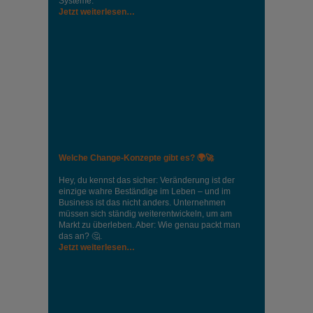
Systeme.
Jetzt weiterlesen…
Welche Change-Konzepte gibt es? 🌍🚀
Hey, du kennst das sicher: Veränderung ist der
einzige wahre Beständige im Leben – und im
Business ist das nicht anders. Unternehmen
müssen sich ständig weiterentwickeln, um am
Markt zu überleben. Aber: Wie genau packt man
das an? 🤔.
Jetzt weiterlesen…