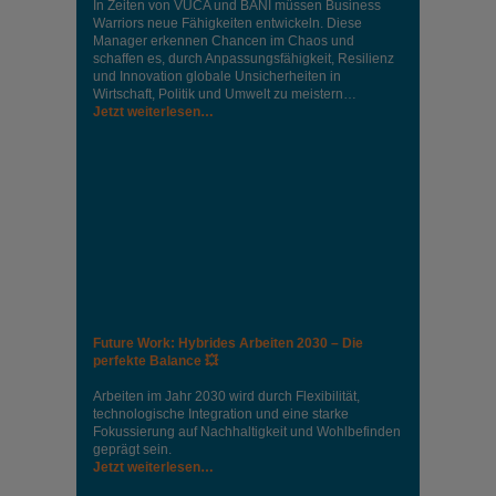
In Zeiten von VUCA und BANI müssen Business
Warriors neue Fähigkeiten entwickeln. Diese
Manager erkennen Chancen im Chaos und
schaffen es, durch Anpassungsfähigkeit, Resilienz
und Innovation globale Unsicherheiten in
Wirtschaft, Politik und Umwelt zu meistern…
Jetzt weiterlesen…
Future Work: Hybrides Arbeiten 2030 – Die
perfekte Balance 💥
Arbeiten im Jahr 2030 wird durch Flexibilität,
technologische Integration und eine starke
Fokussierung auf Nachhaltigkeit und Wohlbefinden
geprägt sein.
Jetzt weiterlesen…