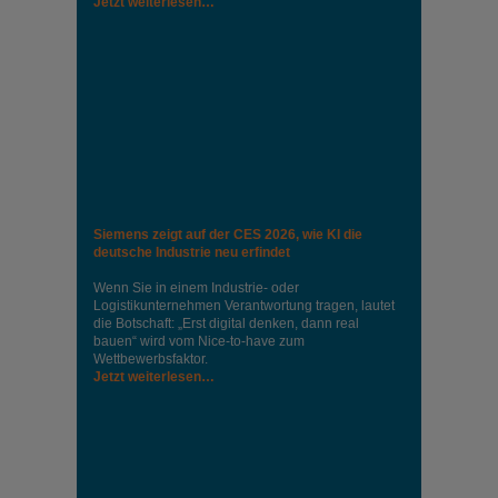
Jetzt weiterlesen…
Siemens zeigt auf der CES 2026, wie KI die
deutsche Industrie neu erfindet
Wenn Sie in einem Industrie‑ oder
Logistikunternehmen Verantwortung tragen, lautet
die Botschaft: „Erst digital denken, dann real
bauen“ wird vom Nice‑to‑have zum
Wettbewerbsfaktor.
Jetzt weiterlesen…