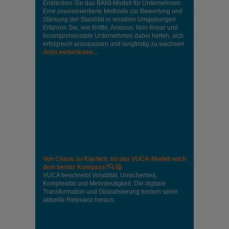
Entdecken Sie das BANI-Modell für Unternehmen:
Eine praxisorientierte Methode zur Bewertung und
Stärkung der Stabilität in volatilen Umgebungen.
Erfahren Sie, wie Brittle, Anxious, Non-linear und
Incomprehensible Unternehmen dabei helfen, sich
erfolgreich anzupassen und langfristig zu wachsen.
Jetzt weiterlesen…
Von Chaos zu Klarheit: Ist das VUCA-Modell noch
dein bester Kompass?🔍🤔
VUCA beschreibt Volatilität, Unsicherheit,
Komplexität und Mehrdeutigkeit. Die digitale
Transformation und Globalisierung fordern seine
aktuelle Relevanz heraus.