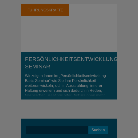
FÜHRUNGSKRÄFTE
PERSÖNLICHKEITSENTWICKLUNG
SEMINAR
Wir zeigen Ihnen im „Persönlichkeitsentwicklung
Basis Seminar“ wie Sie Ihre Persönlichkeit
weiterentwickeln, sich in Ausstrahlung, innerer
Haltung erweitern und sich dadurch in Reden,
Gesprächen, Meetings oder Diskussionen mehr
einbringen
Suchen
nach: