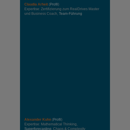
Claudia Arheit
(
Profil
)
Expertise: Zertifizierung zum RealDrives Master
und Business Coach,
Team-Führung
Alexander Kuhn
(
Profil
)
Expertise: Mathematical Thinking,
Superforecasting
, Chaos & Complexity