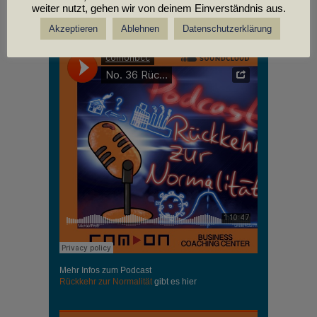
weiter nutzt, gehen wir von deinem Einverständnis aus.
PODCASTS
Akzeptieren
Ablehnen
Datenschutzerklärung
Mehr Infos zum Podcast
Rückkehr zur Normalität
gibt es hier