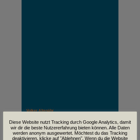
Volker Altenähr
Unser lieber Freund und Kollege Volker Altenähr ist
leider am
Diese Website nutzt Tracking durch Google Analytics, damit
30. April im Alter von 81 Jahren verstorben.
wir dir die beste Nutzererfahrung bieten können. Alle Daten
werden anonym ausgewertet. Möchtest du das Tracking
deaktivieren, klicke auf "Ablehnen". Wenn du die Website