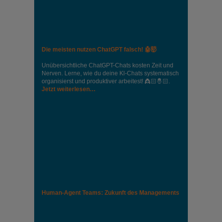
Die meisten nutzen ChatGPT falsch! 🤖🤯
Unübersichtliche ChatGPT-Chats kosten Zeit und
Nerven. Lerne, wie du deine Kl-Chats systematisch
organisierst und produktiver arbeitest! 👸🏻🤴🏻.
Jetzt weiterlesen…
Human-Agent Teams: Zukunft des Managements