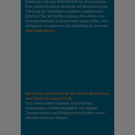
Entdecken Sie das BANI-Modell für Unternehmen:
Eine praxisorientierte Methode zur Bewertung und
Stärkung der Stabilität in volatilen Umgebungen.
Erfahren Sie, wie Brittle, Anxious, Non-linear und
Incomprehensible Unternehmen dabei helfen, sich
erfolgreich anzupassen und langfristig zu wachsen.
Jetzt weiterlesen…
Von Chaos zu Klarheit: Ist das VUCA-Modell noch
dein bester Kompass?🔍🤔
VUCA beschreibt Volatilität, Unsicherheit,
Komplexität und Mehrdeutigkeit. Die digitale
Transformation und Globalisierung fordern seine
aktuelle Relevanz heraus.