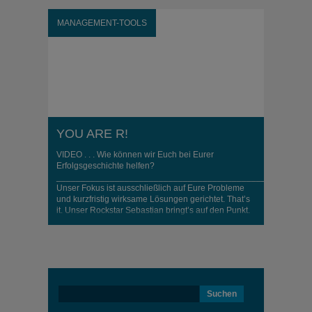
MANAGEMENT-TOOLS
YOU ARE R!
VIDEO . . . Wie können wir Euch bei Eurer
Erfolgsgeschichte helfen?
_____________________________________________
Unser Fokus ist ausschließlich auf Eure Probleme
und kurzfristig wirksame Lösungen gerichtet. That’s
it. Unser Rockstar Sebastian bringt’s auf den Punkt.
You are R! was last modified: Juni 2nd, 2018 by
Suchen
nach: