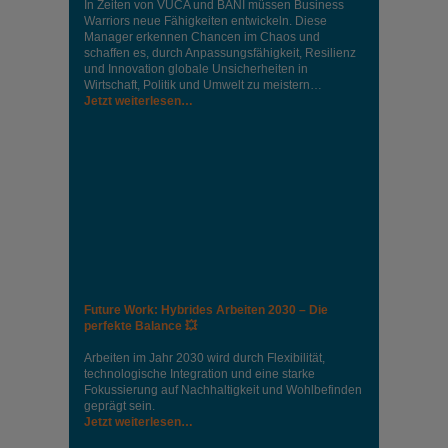
In Zeiten von VUCA und BANI müssen Business
Warriors neue Fähigkeiten entwickeln. Diese
Manager erkennen Chancen im Chaos und
schaffen es, durch Anpassungsfähigkeit, Resilienz
und Innovation globale Unsicherheiten in
Wirtschaft, Politik und Umwelt zu meistern…
Jetzt weiterlesen…
Future Work: Hybrides Arbeiten 2030 – Die
perfekte Balance 💥
Arbeiten im Jahr 2030 wird durch Flexibilität,
technologische Integration und eine starke
Fokussierung auf Nachhaltigkeit und Wohlbefinden
geprägt sein.
Jetzt weiterlesen…