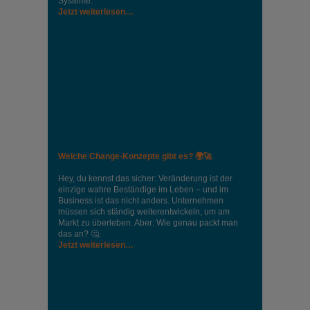
Systeme.
Jetzt weiterlesen…
Welche Change-Konzepte gibt es? 🌍🚀
Hey, du kennst das sicher: Veränderung ist der
einzige wahre Beständige im Leben – und im
Business ist das nicht anders. Unternehmen
müssen sich ständig weiterentwickeln, um am
Markt zu überleben. Aber: Wie genau packt man
das an? 🤔.
Jetzt weiterlesen…