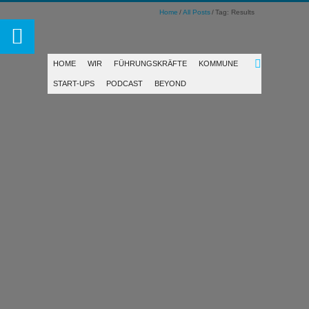
Home
All Posts
Tag: Results
HOME
WIR
FÜHRUNGSKRÄFTE
KOMMUNE
START-UPS
PODCAST
BEYOND