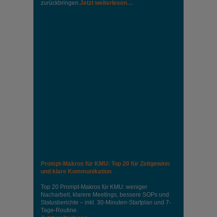
zurückbringen.
Jetzt weiterlesen…
Prompt-Makros für KMU: Top 20 für Zeitgewinn
und klare Kommunikation
Top 20 Prompt-Makros für KMU: weniger
Nacharbeit, klarere Meetings, bessere SOPs und
Statusberichte – inkl. 30-Minuten-Startplan und 7-
Tage-Routine.