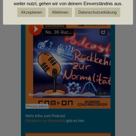
weiter nutzt, gehen wir von deinem Einverständnis aus.
PODCASTS
Akzeptieren
Ablehnen
Datenschutzerklärung
Mehr Infos zum Podcast
Rückkehr zur Normalität
gibt es hier