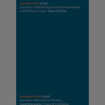
Claudia Arheit
(
Profil
)
Expertise: Zertifizierung zum RealDrives Master
und Business Coach,
Team-Führung
Alexander Kuhn
(
Profil
)
Expertise: Mathematical Thinking,
Superforecasting
, Chaos & Complexity