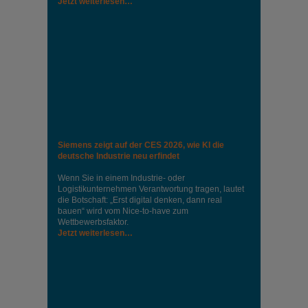
Jetzt weiterlesen…
Siemens zeigt auf der CES 2026, wie KI die
deutsche Industrie neu erfindet
Wenn Sie in einem Industrie‑ oder
Logistikunternehmen Verantwortung tragen, lautet
die Botschaft: „Erst digital denken, dann real
bauen“ wird vom Nice‑to‑have zum
Wettbewerbsfaktor.
Jetzt weiterlesen…