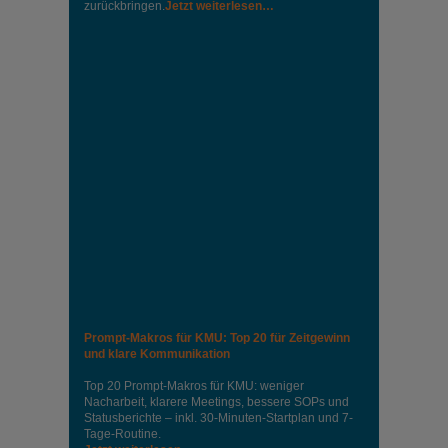
zurückbringen.
Jetzt weiterlesen…
Prompt-Makros für KMU: Top 20 für Zeitgewinn
und klare Kommunikation
Top 20 Prompt-Makros für KMU: weniger
Nacharbeit, klarere Meetings, bessere SOPs und
Statusberichte – inkl. 30-Minuten-Startplan und 7-
Tage-Routine.