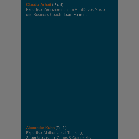
Claudia Arheit
(
Profil
)
Expertise: Zertifizierung zum RealDrives Master
und Business Coach,
Team-Führung
Alexander Kuhn
(
Profil
)
Expertise: Mathematical Thinking,
Superforecasting
, Chaos & Complexity