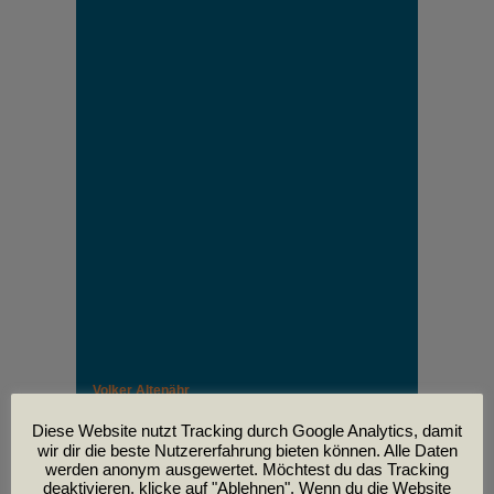
Volker Altenähr
Unser lieber Freund und Kollege Volker Altenähr ist
leider am
Diese Website nutzt Tracking durch Google Analytics, damit
30. April im Alter von 81 Jahren verstorben.
wir dir die beste Nutzererfahrung bieten können. Alle Daten
werden anonym ausgewertet. Möchtest du das Tracking
deaktivieren, klicke auf "Ablehnen". Wenn du die Website