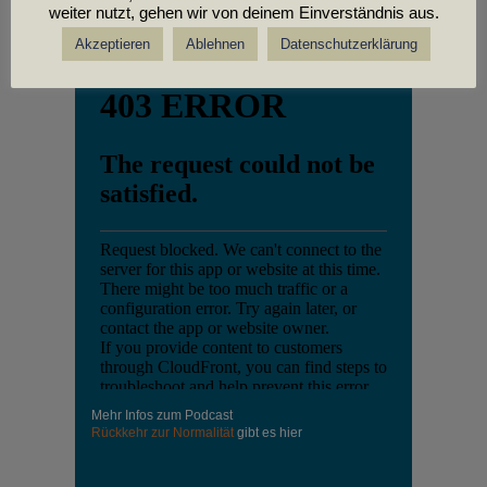
weiter nutzt, gehen wir von deinem Einverständnis aus.
PODCASTS
Akzeptieren
Ablehnen
Datenschutzerklärung
Mehr Infos zum Podcast
Rückkehr zur Normalität
gibt es hier