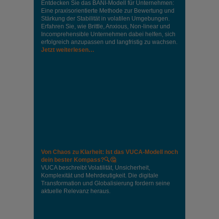
Entdecken Sie das BANI-Modell für Unternehmen:
Eine praxisorientierte Methode zur Bewertung und
Stärkung der Stabilität in volatilen Umgebungen.
Erfahren Sie, wie Brittle, Anxious, Non-linear und
Incomprehensible Unternehmen dabei helfen, sich
erfolgreich anzupassen und langfristig zu wachsen.
Jetzt weiterlesen…
Von Chaos zu Klarheit: Ist das VUCA-Modell noch
dein bester Kompass?🔍🤔
VUCA beschreibt Volatilität, Unsicherheit,
Komplexität und Mehrdeutigkeit. Die digitale
Transformation und Globalisierung fordern seine
aktuelle Relevanz heraus.