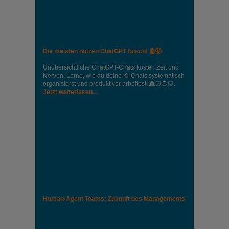
Die meisten nutzen ChatGPT falsch! 🤖🤯
Unübersichtliche ChatGPT-Chats kosten Zeit und
Nerven. Lerne, wie du deine Kl-Chats systematisch
organisierst und produktiver arbeitest! 👸🏻🤴🏻.
Jetzt weiterlesen…
Human-Agent Teams: Zukunft des Managements