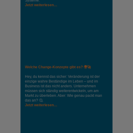
Systeme.
Jetzt weiterlesen…
Welche Change-Konzepte gibt es? 🌍🚀
Hey, du kennst das sicher: Veränderung ist der
einzige wahre Beständige im Leben – und im
Business ist das nicht anders. Unternehmen
müssen sich ständig weiterentwickeln, um am
Markt zu überleben. Aber: Wie genau packt man
das an? 🤔.
Jetzt weiterlesen…