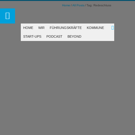
Home
All Posts
Tag: Redeschluss
HOME
WIR
FÜHRUNGSKRÄFTE
KOMMUNE
START-UPS
PODCAST
BEYOND