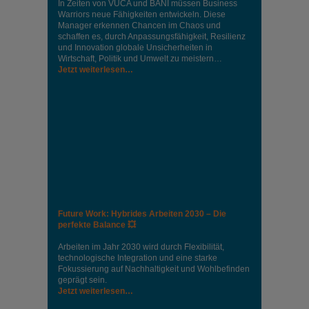
In Zeiten von VUCA und BANI müssen Business
Warriors neue Fähigkeiten entwickeln. Diese
Manager erkennen Chancen im Chaos und
schaffen es, durch Anpassungsfähigkeit, Resilienz
und Innovation globale Unsicherheiten in
Wirtschaft, Politik und Umwelt zu meistern…
Jetzt weiterlesen…
Future Work: Hybrides Arbeiten 2030 – Die
perfekte Balance 💥
Arbeiten im Jahr 2030 wird durch Flexibilität,
technologische Integration und eine starke
Fokussierung auf Nachhaltigkeit und Wohlbefinden
geprägt sein.
Jetzt weiterlesen…