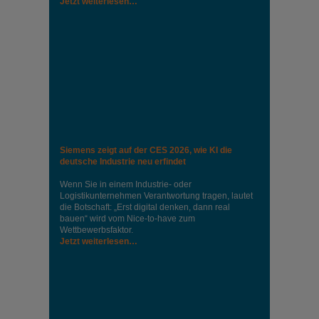
Jetzt weiterlesen…
Siemens zeigt auf der CES 2026, wie KI die
deutsche Industrie neu erfindet
Wenn Sie in einem Industrie‑ oder
Logistikunternehmen Verantwortung tragen, lautet
die Botschaft: „Erst digital denken, dann real
bauen“ wird vom Nice‑to‑have zum
Wettbewerbsfaktor.
Jetzt weiterlesen…