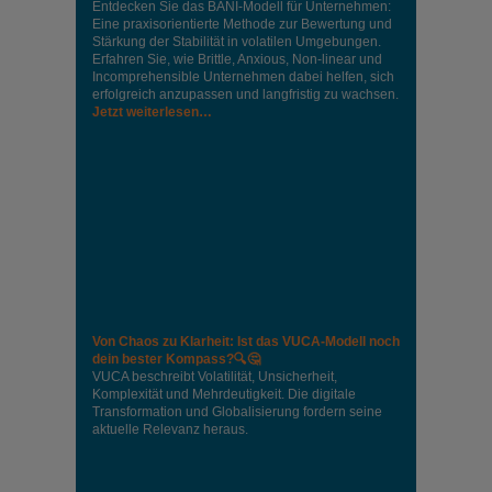
Entdecken Sie das BANI-Modell für Unternehmen:
Eine praxisorientierte Methode zur Bewertung und
Stärkung der Stabilität in volatilen Umgebungen.
Erfahren Sie, wie Brittle, Anxious, Non-linear und
Incomprehensible Unternehmen dabei helfen, sich
erfolgreich anzupassen und langfristig zu wachsen.
Jetzt weiterlesen…
Von Chaos zu Klarheit: Ist das VUCA-Modell noch
dein bester Kompass?🔍🤔
VUCA beschreibt Volatilität, Unsicherheit,
Komplexität und Mehrdeutigkeit. Die digitale
Transformation und Globalisierung fordern seine
aktuelle Relevanz heraus.