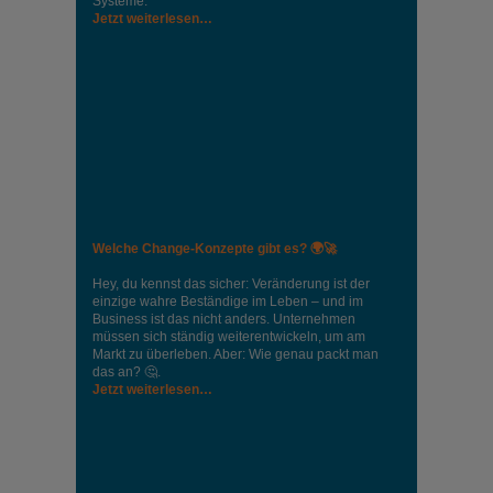
Systeme.
Jetzt weiterlesen…
Welche Change-Konzepte gibt es? 🌍🚀
Hey, du kennst das sicher: Veränderung ist der
einzige wahre Beständige im Leben – und im
Business ist das nicht anders. Unternehmen
müssen sich ständig weiterentwickeln, um am
Markt zu überleben. Aber: Wie genau packt man
das an? 🤔.
Jetzt weiterlesen…