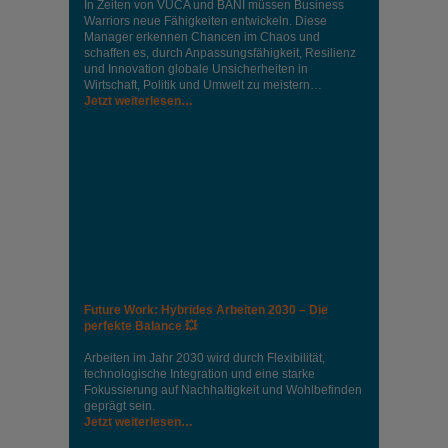
In Zeiten von VUCA und BANI müssen Business
Warriors neue Fähigkeiten entwickeln. Diese
Manager erkennen Chancen im Chaos und
schaffen es, durch Anpassungsfähigkeit, Resilienz
und Innovation globale Unsicherheiten in
Wirtschaft, Politik und Umwelt zu meistern…
Jetzt weiterlesen…
Future Work: Hybrides Arbeiten 2030 – Die
perfekte Balance 💥
Arbeiten im Jahr 2030 wird durch Flexibilität,
technologische Integration und eine starke
Fokussierung auf Nachhaltigkeit und Wohlbefinden
geprägt sein.
Jetzt weiterlesen…