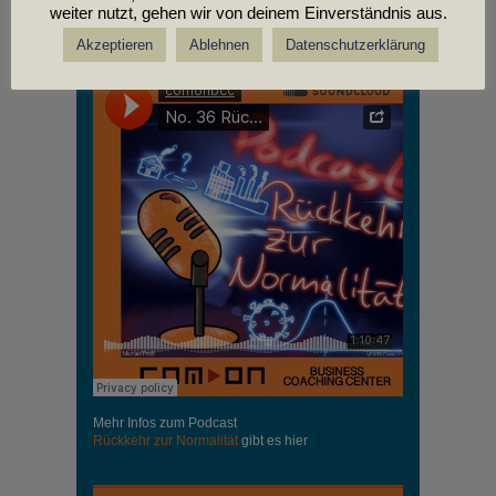
weiter nutzt, gehen wir von deinem Einverständnis aus.
PODCASTS
Akzeptieren
Ablehnen
Datenschutzerklärung
Mehr Infos zum Podcast
Rückkehr zur Normalität
gibt es hier