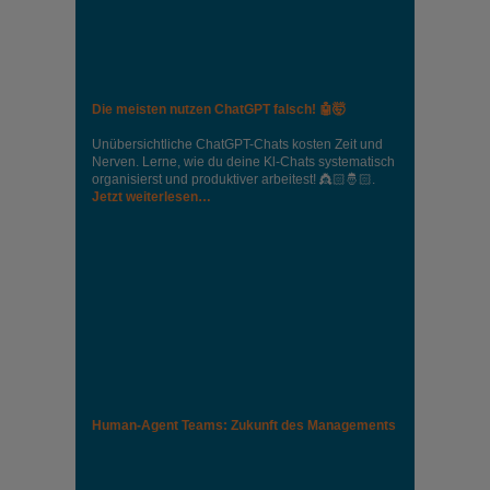
Die meisten nutzen ChatGPT falsch! 🤖🤯
Unübersichtliche ChatGPT-Chats kosten Zeit und
Nerven. Lerne, wie du deine Kl-Chats systematisch
organisierst und produktiver arbeitest! 👸🏻🤴🏻.
Jetzt weiterlesen…
Human-Agent Teams: Zukunft des Managements