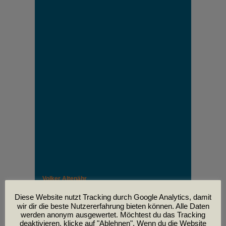
Volker Altenähr
Unser lieber Freund und Kollege Volker Altenähr ist
leider am
Diese Website nutzt Tracking durch Google Analytics, damit
30. April im Alter von 81 Jahren verstorben.
wir dir die beste Nutzererfahrung bieten können. Alle Daten
werden anonym ausgewertet. Möchtest du das Tracking
deaktivieren, klicke auf "Ablehnen". Wenn du die Website