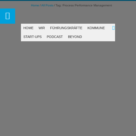
Home
All Posts
Tag: Process Performance Management
HOME
WIR
FÜHRUNGSKRÄFTE
KOMMUNE
START-UPS
PODCAST
BEYOND