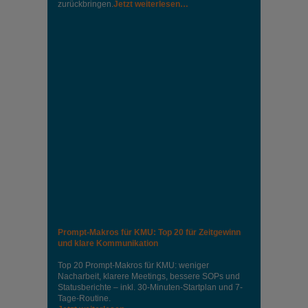
zurückbringen.
Jetzt weiterlesen…
Prompt-Makros für KMU: Top 20 für Zeitgewinn
und klare Kommunikation
Top 20 Prompt-Makros für KMU: weniger
Nacharbeit, klarere Meetings, bessere SOPs und
Statusberichte – inkl. 30-Minuten-Startplan und 7-
Tage-Routine.