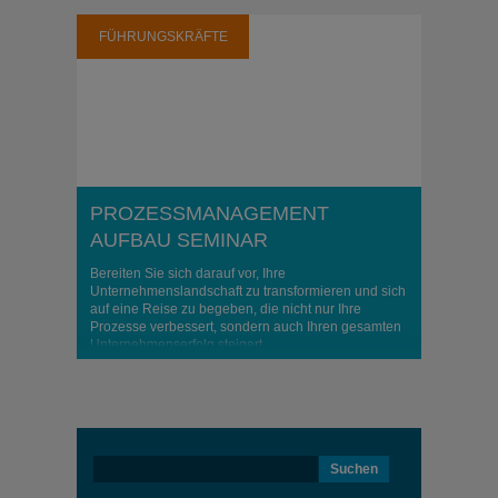
FÜHRUNGSKRÄFTE
PROZESSMANAGEMENT
AUFBAU SEMINAR
Bereiten Sie sich darauf vor, Ihre
Unternehmenslandschaft zu transformieren und sich
auf eine Reise zu begeben, die nicht nur Ihre
Prozesse verbessert, sondern auch Ihren gesamten
Unternehmenserfolg steigert
Suchen
nach: