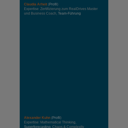
Claudia Arheit
(
Profil
)
Expertise: Zertifizierung zum RealDrives Master
und Business Coach,
Team-Führung
Alexander Kuhn
(
Profil
)
Expertise: Mathematical Thinking,
Superforecasting
, Chaos & Complexity