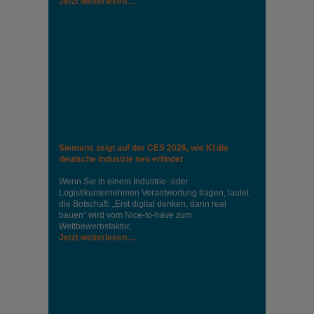
Jetzt weiterlesen…
Siemens zeigt auf der CES 2026, wie KI die
deutsche Industrie neu erfindet
Wenn Sie in einem Industrie‑ oder
Logistikunternehmen Verantwortung tragen, lautet
die Botschaft: „Erst digital denken, dann real
bauen“ wird vom Nice‑to‑have zum
Wettbewerbsfaktor.
Jetzt weiterlesen…