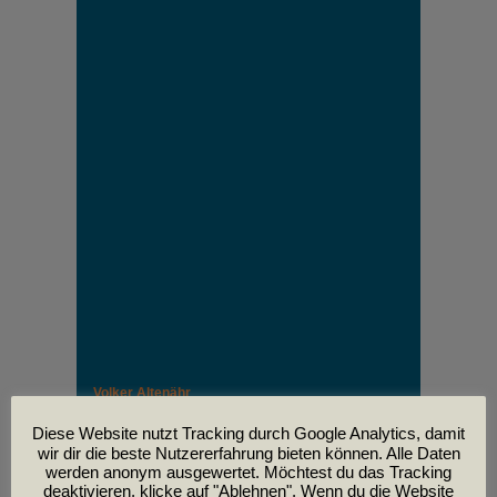
Volker Altenähr
Unser lieber Freund und Kollege Volker Altenähr ist
leider am
Diese Website nutzt Tracking durch Google Analytics, damit
30. April im Alter von 81 Jahren verstorben.
wir dir die beste Nutzererfahrung bieten können. Alle Daten
werden anonym ausgewertet. Möchtest du das Tracking
deaktivieren, klicke auf "Ablehnen". Wenn du die Website