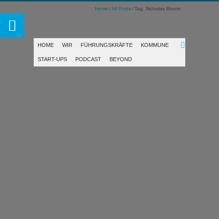
Home
All Posts
Tag: Nicholas Bloom
HOME
WIR
FÜHRUNGSKRÄFTE
KOMMUNE
START-UPS
PODCAST
BEYOND