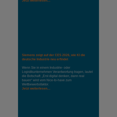
Jetzt weiterlesen…
Siemens zeigt auf der CES 2026, wie KI die
deutsche Industrie neu erfindet
Wenn Sie in einem Industrie‑ oder
Logistikunternehmen Verantwortung tragen, lautet
die Botschaft: „Erst digital denken, dann real
bauen“ wird vom Nice‑to‑have zum
Wettbewerbsfaktor.
Jetzt weiterlesen…