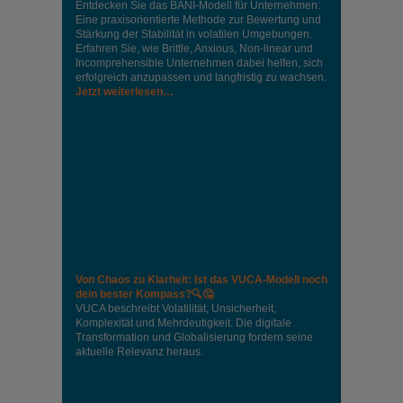
Entdecken Sie das BANI-Modell für Unternehmen:
Eine praxisorientierte Methode zur Bewertung und
Stärkung der Stabilität in volatilen Umgebungen.
Erfahren Sie, wie Brittle, Anxious, Non-linear und
Incomprehensible Unternehmen dabei helfen, sich
erfolgreich anzupassen und langfristig zu wachsen.
Jetzt weiterlesen…
Von Chaos zu Klarheit: Ist das VUCA-Modell noch
dein bester Kompass?🔍🤔
VUCA beschreibt Volatilität, Unsicherheit,
Komplexität und Mehrdeutigkeit. Die digitale
Transformation und Globalisierung fordern seine
aktuelle Relevanz heraus.