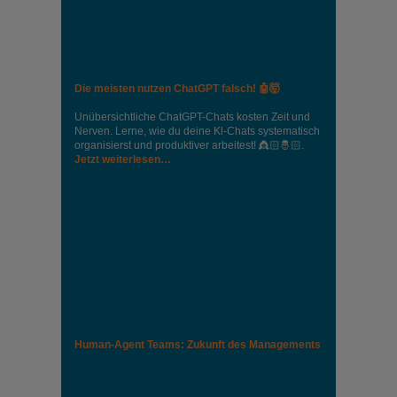
Die meisten nutzen ChatGPT falsch! 🤖🤯
Unübersichtliche ChatGPT-Chats kosten Zeit und
Nerven. Lerne, wie du deine Kl-Chats systematisch
organisierst und produktiver arbeitest! 👸🏻🤴🏻.
Jetzt weiterlesen…
Human-Agent Teams: Zukunft des Managements