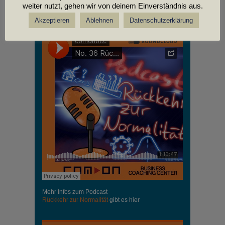
weiter nutzt, gehen wir von deinem Einverständnis aus.
PODCASTS
Akzeptieren
Ablehnen
Datenschutzerklärung
Mehr Infos zum Podcast
Rückkehr zur Normalität
gibt es hier