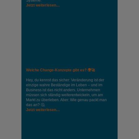
Systeme.
Jetzt weiterlesen…
Welche Change-Konzepte gibt es? 🌍🚀
Hey, du kennst das sicher: Veränderung ist der
einzige wahre Beständige im Leben – und im
Business ist das nicht anders. Unternehmen
müssen sich ständig weiterentwickeln, um am
Markt zu überleben. Aber: Wie genau packt man
das an? 🤔.
Jetzt weiterlesen…