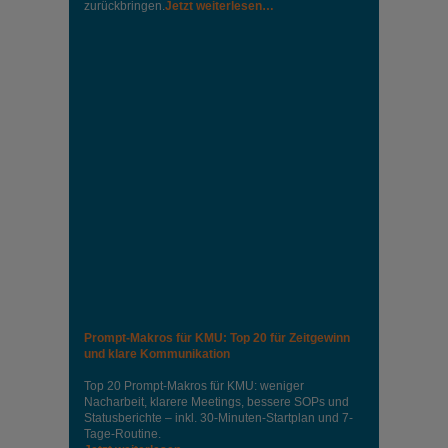
zurückbringen.
Jetzt weiterlesen…
Prompt-Makros für KMU: Top 20 für Zeitgewinn
und klare Kommunikation
Top 20 Prompt-Makros für KMU: weniger
Nacharbeit, klarere Meetings, bessere SOPs und
Statusberichte – inkl. 30-Minuten-Startplan und 7-
Tage-Routine.