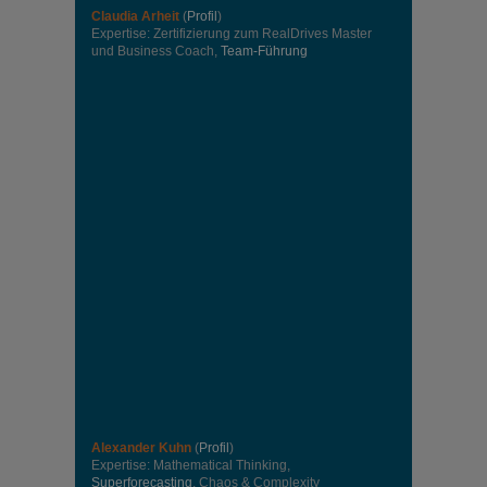
Claudia Arheit
(
Profil
)
Expertise: Zertifizierung zum RealDrives Master
und Business Coach,
Team-Führung
Alexander Kuhn
(
Profil
)
Expertise: Mathematical Thinking,
Superforecasting
, Chaos & Complexity