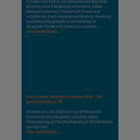
In Zeiten von VUCA und BANI müssen Business
Warriors neue Fähigkeiten entwickeln. Diese
Manager erkennen Chancen im Chaos und
schaffen es, durch Anpassungsfähigkeit, Resilienz
und Innovation globale Unsicherheiten in
Wirtschaft, Politik und Umwelt zu meistern…
Jetzt weiterlesen…
Future Work: Hybrides Arbeiten 2030 – Die
perfekte Balance 💥
Arbeiten im Jahr 2030 wird durch Flexibilität,
technologische Integration und eine starke
Fokussierung auf Nachhaltigkeit und Wohlbefinden
geprägt sein.
Jetzt weiterlesen…