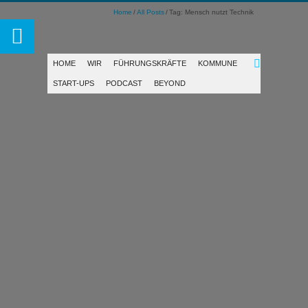
Home
All Posts
Tag: Mensch nutzt Technik
HOME
WIR
FÜHRUNGSKRÄFTE
KOMMUNE
START-UPS
PODCAST
BEYOND