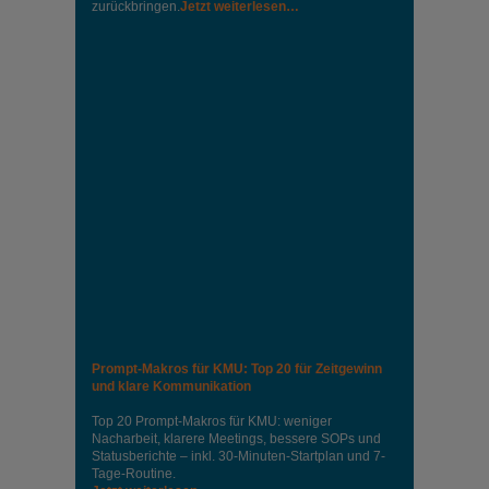
zurückbringen.
Jetzt weiterlesen…
Prompt-Makros für KMU: Top 20 für Zeitgewinn
und klare Kommunikation
Top 20 Prompt-Makros für KMU: weniger
Nacharbeit, klarere Meetings, bessere SOPs und
Statusberichte – inkl. 30-Minuten-Startplan und 7-
Tage-Routine.