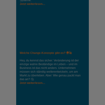
Systeme.
Jetzt weiterlesen…
Welche Change-Konzepte gibt es? 🌍🚀
Hey, du kennst das sicher: Veränderung ist der
einzige wahre Beständige im Leben – und im
Business ist das nicht anders. Unternehmen
müssen sich ständig weiterentwickeln, um am
Markt zu überleben. Aber: Wie genau packt man
das an? 🤔.
Jetzt weiterlesen…