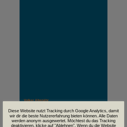
Volker Altenähr
Unser lieber Freund und Kollege Volker Altenähr ist
leider am
Diese Website nutzt Tracking durch Google Analytics, damit
30. April im Alter von 81 Jahren verstorben.
wir dir die beste Nutzererfahrung bieten können. Alle Daten
werden anonym ausgewertet. Möchtest du das Tracking
deaktivieren, klicke auf "Ablehnen". Wenn du die Website