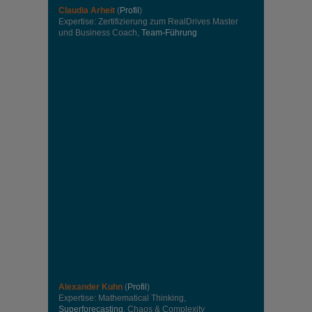
Claudia Arheit
(
Profil
)
Expertise: Zertifizierung zum RealDrives Master
und Business Coach,
Team-Führung
Alexander Kuhn
(
Profil
)
Expertise: Mathematical Thinking,
Superforecasting
, Chaos & Complexity