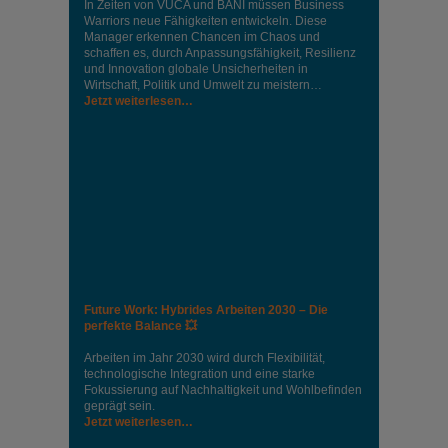
In Zeiten von VUCA und BANI müssen Business
Warriors neue Fähigkeiten entwickeln. Diese
Manager erkennen Chancen im Chaos und
schaffen es, durch Anpassungsfähigkeit, Resilienz
und Innovation globale Unsicherheiten in
Wirtschaft, Politik und Umwelt zu meistern…
Jetzt weiterlesen…
Future Work: Hybrides Arbeiten 2030 – Die
perfekte Balance 💥
Arbeiten im Jahr 2030 wird durch Flexibilität,
technologische Integration und eine starke
Fokussierung auf Nachhaltigkeit und Wohlbefinden
geprägt sein.
Jetzt weiterlesen…