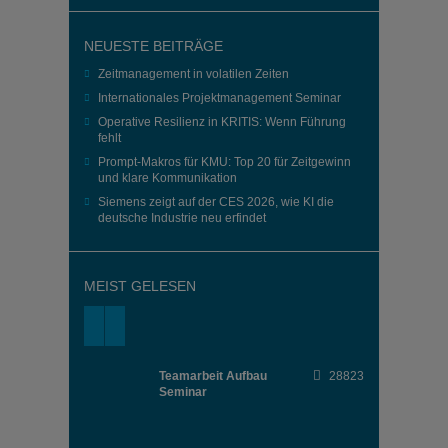
Human-Agent Teams bedeuten: Verantwortung
teilen, Perspektiven erweitern, Geschwindigkeit
erhöhen.
NEUESTE BEITRÄGE
Führung heißt künftig auch: Maschinen verstehen
und sinnvoll integrieren.
Zeitmanagement in volatilen Zeiten
Wer die Zusammenarbeit mit KI meistert, wird
Internationales Projektmanagement Seminar
relevanter – nicht ersetzbar
Operative Resilienz in KRITIS: Wenn Führung
fehlt
Prompt-Makros für KMU: Top 20 für Zeitgewinn
und klare Kommunikation
Siemens zeigt auf der CES 2026, wie KI die
deutsche Industrie neu erfindet
MEIST GELESEN
Teamarbeit Aufbau
28823
Seminar