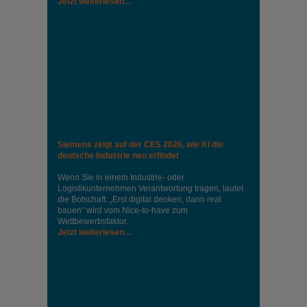
Jetzt weiterlesen…
Siemens zeigt auf der CES 2026, wie KI die
deutsche Industrie neu erfindet
Wenn Sie in einem Industrie‑ oder
Logistikunternehmen Verantwortung tragen, lautet
die Botschaft: „Erst digital denken, dann real
bauen“ wird vom Nice‑to‑have zum
Wettbewerbsfaktor.
Jetzt weiterlesen…