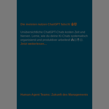
Die meisten nutzen ChatGPT falsch! 🤖🤯
Unübersichtliche ChatGPT-Chats kosten Zeit und
Nerven. Lerne, wie du deine Kl-Chats systematisch
organisierst und produktiver arbeitest! 👸🏻🤴🏻.
Jetzt weiterlesen…
Human-Agent Teams: Zukunft des Managements