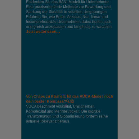
Entdecken Sie das BANI-Modell für Unternehmen:
Eine praxisorientierte Methode zur Bewertung und
Stärkung der Stabilität in volatilen Umgebungen.
Erfahren Sie, wie Brittle, Anxious, Non-linear und
Incomprehensible Unternehmen dabei helfen, sich
erfolgreich anzupassen und langfristig zu wachsen.
Jetzt weiterlesen…
Von Chaos zu Klarheit: Ist das VUCA-Modell noch
dein bester Kompass?🔍🤔
VUCA beschreibt Volatilität, Unsicherheit,
Komplexität und Mehrdeutigkeit. Die digitale
Transformation und Globalisierung fordern seine
aktuelle Relevanz heraus.