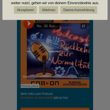
weiter nutzt, gehen wir von deinem Einverständnis aus.
PODCASTS
Akzeptieren
Ablehnen
Datenschutzerklärung
Mehr Infos zum Podcast
Rückkehr zur Normalität
gibt es hier