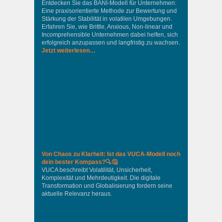
Entdecken Sie das BANI-Modell für Unternehmen:
Eine praxisorientierte Methode zur Bewertung und
Stärkung der Stabilität in volatilen Umgebungen.
Erfahren Sie, wie Brittle, Anxious, Non-linear und
Incomprehensible Unternehmen dabei helfen, sich
erfolgreich anzupassen und langfristig zu wachsen.
Jetzt weiterlesen…
Von Chaos zu Klarheit: Ist das VUCA-Modell noch
dein bester Kompass?🔍🤔
VUCA beschreibt Volatilität, Unsicherheit,
Komplexität und Mehrdeutigkeit. Die digitale
Transformation und Globalisierung fordern seine
aktuelle Relevanz heraus.