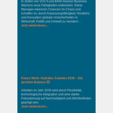
In Zeiten von VUCA und BANI müssen Business
Warriors neue Fähigkeiten entwickeln. Diese
Manager erkennen Chancen im Chaos und
schaffen es, durch Anpassungsfähigkeit, Resilienz
und Innovation globale Unsicherheiten in
Wirtschaft, Politik und Umwelt zu meistern…
Jetzt weiterlesen…
Future Work: Hybrides Arbeiten 2030 – Die
perfekte Balance 💥
Arbeiten im Jahr 2030 wird durch Flexibilität,
technologische Integration und eine starke
Fokussierung auf Nachhaltigkeit und Wohlbefinden
geprägt sein.
Jetzt weiterlesen…