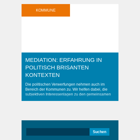
KOMMUNE
MEDIATION: ERFAHRUNG IN
POLITISCH BRISANTEN
KONTEXTEN
Die politischen Verwerfungen nehmen auch im
Bereich der Kommunen zu. Wir helfen dabei, die
subjektiven Interessenlagen zu den gemeinsamen
Grundlagen kommunalen Handelns in Beziehung zu
setzen und erfolgreich durch den Dschungel der
Perspektiven zu navigieren. Mediation: Erfahrung in
politisch brisanten Kontexten was last modified:
September 1st, 2022 by