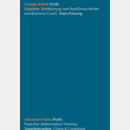
Claudia Arheit
(
Profil
)
Expertise: Zertifizierung zum RealDrives Master
und Business Coach,
Team-Führung
Alexander Kuhn
(
Profil
)
Expertise: Mathematical Thinking,
Superforecasting
, Chaos & Complexity