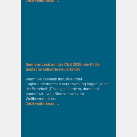
Jetzt weiterlesen…
Siemens zeigt auf der CES 2026, wie KI die
deutsche Industrie neu erfindet
Wenn Sie in einem Industrie‑ oder
Logistikunternehmen Verantwortung tragen, lautet
die Botschaft: „Erst digital denken, dann real
bauen“ wird vom Nice‑to‑have zum
Wettbewerbsfaktor.
Jetzt weiterlesen…