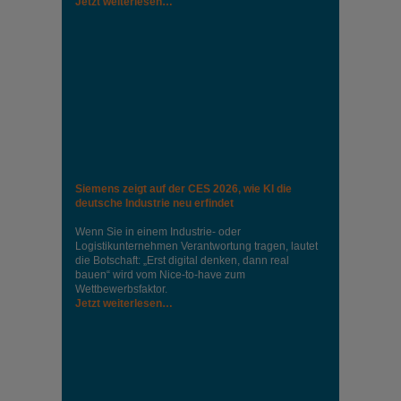
Jetzt weiterlesen…
Siemens zeigt auf der CES 2026, wie KI die
deutsche Industrie neu erfindet
Wenn Sie in einem Industrie‑ oder
Logistikunternehmen Verantwortung tragen, lautet
die Botschaft: „Erst digital denken, dann real
bauen“ wird vom Nice‑to‑have zum
Wettbewerbsfaktor.
Jetzt weiterlesen…