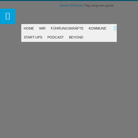
Home
All Posts
Tag: long-term goals
HOME
WIR
FÜHRUNGSKRÄFTE
KOMMUNE
START-UPS
PODCAST
BEYOND