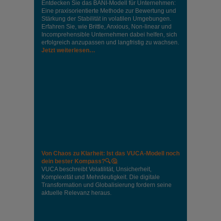
Entdecken Sie das BANI-Modell für Unternehmen:
Eine praxisorientierte Methode zur Bewertung und
Stärkung der Stabilität in volatilen Umgebungen.
Erfahren Sie, wie Brittle, Anxious, Non-linear und
Incomprehensible Unternehmen dabei helfen, sich
erfolgreich anzupassen und langfristig zu wachsen.
Jetzt weiterlesen…
Von Chaos zu Klarheit: Ist das VUCA-Modell noch
dein bester Kompass?🔍🤔
VUCA beschreibt Volatilität, Unsicherheit,
Komplexität und Mehrdeutigkeit. Die digitale
Transformation und Globalisierung fordern seine
aktuelle Relevanz heraus.