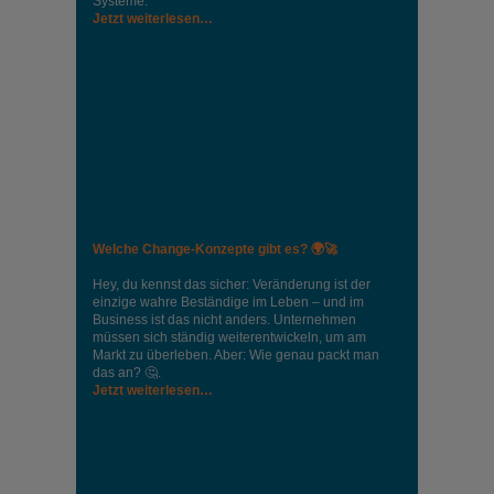
Systeme.
Jetzt weiterlesen…
Welche Change-Konzepte gibt es? 🌍🚀
Hey, du kennst das sicher: Veränderung ist der
einzige wahre Beständige im Leben – und im
Business ist das nicht anders. Unternehmen
müssen sich ständig weiterentwickeln, um am
Markt zu überleben. Aber: Wie genau packt man
das an? 🤔.
Jetzt weiterlesen…