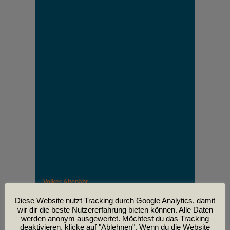
Volker Altenähr
Unser lieber Freund und Kollege Volker Altenähr ist
leider am
Diese Website nutzt Tracking durch Google Analytics, damit
30. April im Alter von 81 Jahren verstorben.
wir dir die beste Nutzererfahrung bieten können. Alle Daten
werden anonym ausgewertet. Möchtest du das Tracking
deaktivieren, klicke auf "Ablehnen". Wenn du die Website