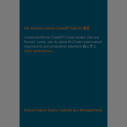
Die meisten nutzen ChatGPT falsch! 🤖🤯
Unübersichtliche ChatGPT-Chats kosten Zeit und
Nerven. Lerne, wie du deine Kl-Chats systematisch
organisierst und produktiver arbeitest! 👸🏻🤴🏻.
Jetzt weiterlesen…
Human-Agent Teams: Zukunft des Managements