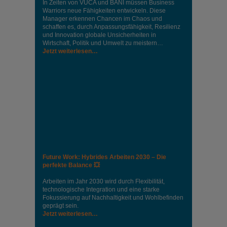
In Zeiten von VUCA und BANI müssen Business
Warriors neue Fähigkeiten entwickeln. Diese
Manager erkennen Chancen im Chaos und
schaffen es, durch Anpassungsfähigkeit, Resilienz
und Innovation globale Unsicherheiten in
Wirtschaft, Politik und Umwelt zu meistern…
Jetzt weiterlesen…
Future Work: Hybrides Arbeiten 2030 – Die
perfekte Balance 💥
Arbeiten im Jahr 2030 wird durch Flexibilität,
technologische Integration und eine starke
Fokussierung auf Nachhaltigkeit und Wohlbefinden
geprägt sein.
Jetzt weiterlesen…