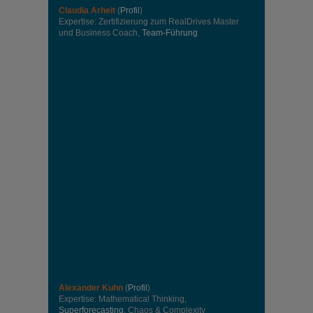
Claudia Arheit
(
Profil
)
Expertise: Zertifizierung zum RealDrives Master
und Business Coach,
Team-Führung
Alexander Kuhn
(
Profil
)
Expertise: Mathematical Thinking,
Superforecasting
, Chaos & Complexity