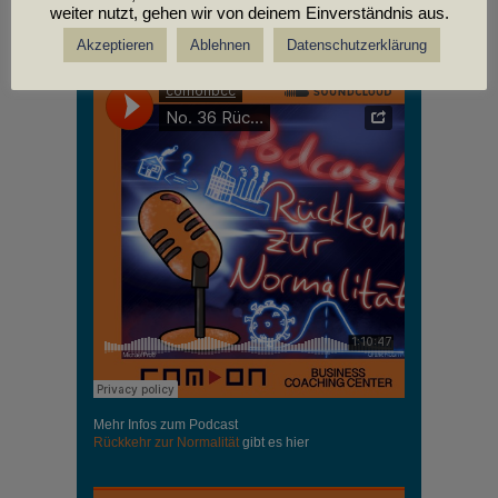
weiter nutzt, gehen wir von deinem Einverständnis aus.
PODCASTS
Akzeptieren
Ablehnen
Datenschutzerklärung
Mehr Infos zum Podcast
Rückkehr zur Normalität
gibt es hier