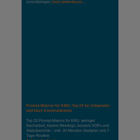
zurückbringen.
Jetzt weiterlesen…
Prompt-Makros für KMU: Top 20 für Zeitgewinn
und klare Kommunikation
Top 20 Prompt-Makros für KMU: weniger
Nacharbeit, klarere Meetings, bessere SOPs und
Statusberichte – inkl. 30-Minuten-Startplan und 7-
Tage-Routine.