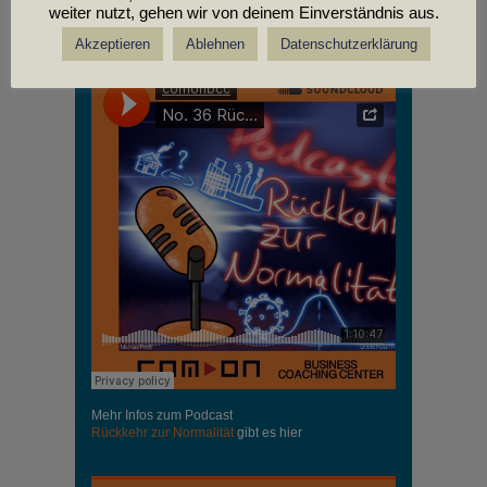
weiter nutzt, gehen wir von deinem Einverständnis aus.
PODCASTS
Akzeptieren
Ablehnen
Datenschutzerklärung
Mehr Infos zum Podcast
Rückkehr zur Normalität
gibt es hier