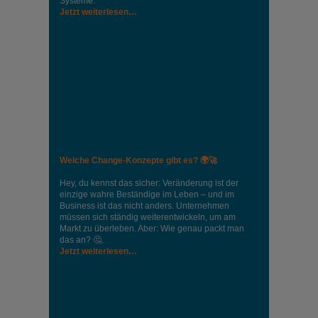
Systeme.
Jetzt weiterlesen…
Welche Change-Konzepte gibt es? 🌍🚀
Hey, du kennst das sicher: Veränderung ist der
einzige wahre Beständige im Leben – und im
Business ist das nicht anders. Unternehmen
müssen sich ständig weiterentwickeln, um am
Markt zu überleben. Aber: Wie genau packt man
das an? 🤔.
Jetzt weiterlesen…