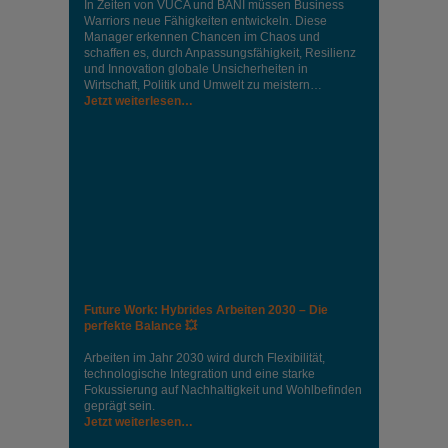
In Zeiten von VUCA und BANI müssen Business
Warriors neue Fähigkeiten entwickeln. Diese
Manager erkennen Chancen im Chaos und
schaffen es, durch Anpassungsfähigkeit, Resilienz
und Innovation globale Unsicherheiten in
Wirtschaft, Politik und Umwelt zu meistern…
Jetzt weiterlesen…
Future Work: Hybrides Arbeiten 2030 – Die
perfekte Balance 💥
Arbeiten im Jahr 2030 wird durch Flexibilität,
technologische Integration und eine starke
Fokussierung auf Nachhaltigkeit und Wohlbefinden
geprägt sein.
Jetzt weiterlesen…