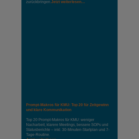
zurückbringen.
Jetzt weiterlesen…
Prompt-Makros für KMU: Top 20 für Zeitgewinn
und klare Kommunikation
Top 20 Prompt-Makros für KMU: weniger
Nacharbeit, klarere Meetings, bessere SOPs und
Statusberichte – inkl. 30-Minuten-Startplan und 7-
Tage-Routine.