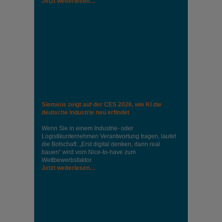
Jetzt weiterlesen…
Siemens zeigt auf der CES 2026, wie KI die
deutsche Industrie neu erfindet
Wenn Sie in einem Industrie‑ oder
Logistikunternehmen Verantwortung tragen, lautet
die Botschaft: „Erst digital denken, dann real
bauen“ wird vom Nice‑to‑have zum
Wettbewerbsfaktor.
Jetzt weiterlesen…