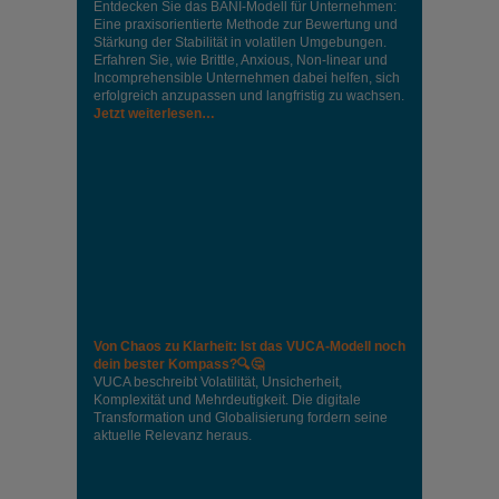
Entdecken Sie das BANI-Modell für Unternehmen:
Eine praxisorientierte Methode zur Bewertung und
Stärkung der Stabilität in volatilen Umgebungen.
Erfahren Sie, wie Brittle, Anxious, Non-linear und
Incomprehensible Unternehmen dabei helfen, sich
erfolgreich anzupassen und langfristig zu wachsen.
Jetzt weiterlesen…
Von Chaos zu Klarheit: Ist das VUCA-Modell noch
dein bester Kompass?🔍🤔
VUCA beschreibt Volatilität, Unsicherheit,
Komplexität und Mehrdeutigkeit. Die digitale
Transformation und Globalisierung fordern seine
aktuelle Relevanz heraus.