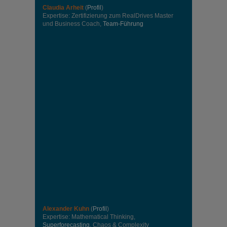
Claudia Arheit
(
Profil
)
Expertise: Zertifizierung zum RealDrives Master
und Business Coach,
Team-Führung
Alexander Kuhn
(
Profil
)
Expertise: Mathematical Thinking,
Superforecasting
, Chaos & Complexity