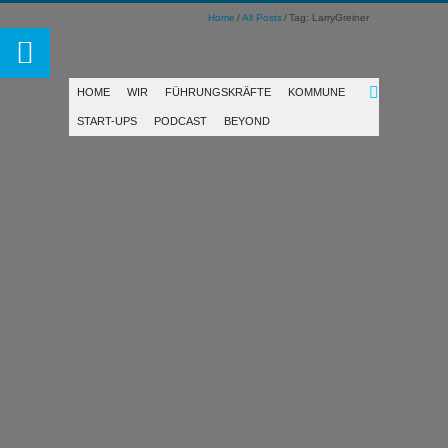
Home
All Posts
Tag: LarryGreiner
HOME
WIR
FÜHRUNGSKRÄFTE
KOMMUNE
START-UPS
PODCAST
BEYOND