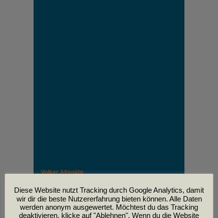
Volker Altenähr
Unser lieber Freund und Kollege Volker Altenähr ist
leider am
Diese Website nutzt Tracking durch Google Analytics, damit
30. April im Alter von 81 Jahren verstorben.
wir dir die beste Nutzererfahrung bieten können. Alle Daten
werden anonym ausgewertet. Möchtest du das Tracking
deaktivieren, klicke auf "Ablehnen". Wenn du die Website