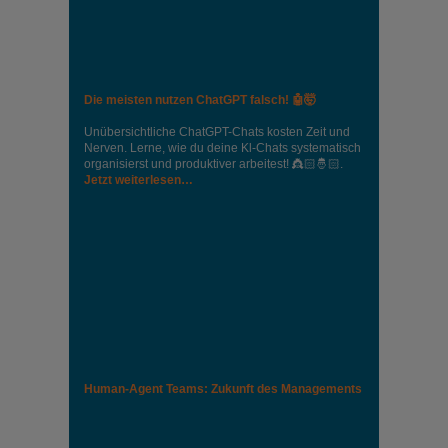
Die meisten nutzen ChatGPT falsch! 🤖🤯
Unübersichtliche ChatGPT-Chats kosten Zeit und
Nerven. Lerne, wie du deine Kl-Chats systematisch
organisierst und produktiver arbeitest! 👸🏻🤴🏻.
Jetzt weiterlesen…
Human-Agent Teams: Zukunft des Managements