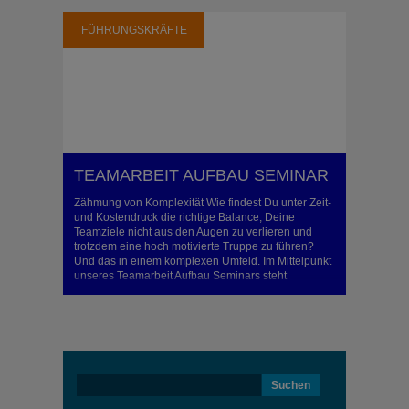
FÜHRUNGSKRÄFTE
TEAMARBEIT AUFBAU SEMINAR
Zähmung von Komplexität Wie findest Du unter Zeit-
und Kostendruck die richtige Balance, Deine
Teamziele nicht aus den Augen zu verlieren und
trotzdem eine hoch motivierte Truppe zu führen?
Und das in einem komplexen Umfeld. Im Mittelpunkt
unseres Teamarbeit Aufbau Seminars steht
professionelle Kommunikation. Im Team. Zu den
Stakeholdern. Grundlage ist ein flexibles
Controllingsystem, dass ..
Suchen
nach: