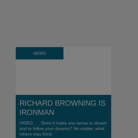
NEWS
RICHARD BROWNING IS
IRONMAN
VIDEO . . . Does it make any sense to dream
and to follow your dreams? No matter, what
others may think.