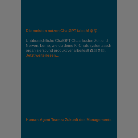
Die meisten nutzen ChatGPT falsch! 🤖🤯
Unübersichtliche ChatGPT-Chats kosten Zeit und
Nerven. Lerne, wie du deine Kl-Chats systematisch
organisierst und produktiver arbeitest! 👸🏻🤴🏻.
Jetzt weiterlesen…
Human-Agent Teams: Zukunft des Managements