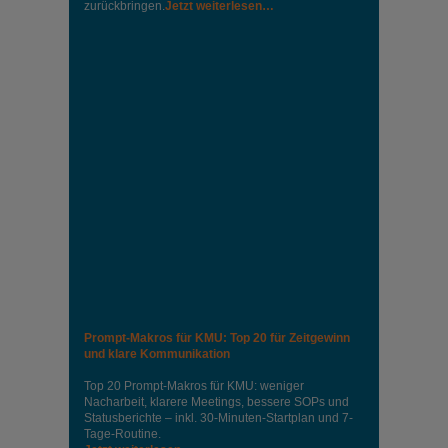
zurückbringen.
Jetzt weiterlesen…
Prompt-Makros für KMU: Top 20 für Zeitgewinn
und klare Kommunikation
Top 20 Prompt-Makros für KMU: weniger
Nacharbeit, klarere Meetings, bessere SOPs und
Statusberichte – inkl. 30-Minuten-Startplan und 7-
Tage-Routine.