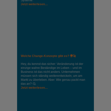
Systeme.
Jetzt weiterlesen…
Welche Change-Konzepte gibt es? 🌍🚀
Hey, du kennst das sicher: Veränderung ist der
einzige wahre Beständige im Leben – und im
Business ist das nicht anders. Unternehmen
müssen sich ständig weiterentwickeln, um am
Markt zu überleben. Aber: Wie genau packt man
das an? 🤔.
Jetzt weiterlesen…