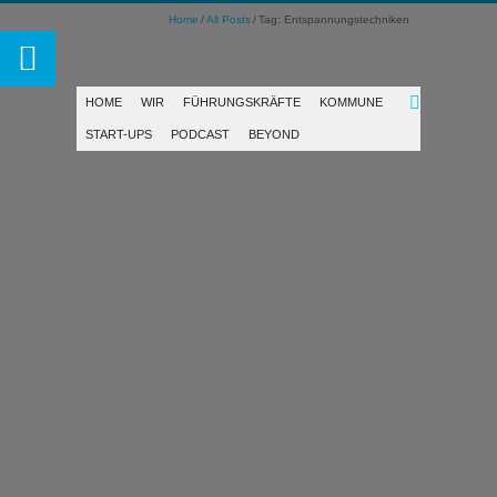
Home
All Posts
Tag: Entspannungstechniken
HOME
WIR
FÜHRUNGSKRÄFTE
KOMMUNE
START-UPS
PODCAST
BEYOND