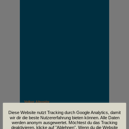
Volker Altenähr
Unser lieber Freund und Kollege Volker Altenähr ist
leider am
Diese Website nutzt Tracking durch Google Analytics, damit
30. April im Alter von 81 Jahren verstorben.
wir dir die beste Nutzererfahrung bieten können. Alle Daten
werden anonym ausgewertet. Möchtest du das Tracking
deaktivieren, klicke auf "Ablehnen". Wenn du die Website