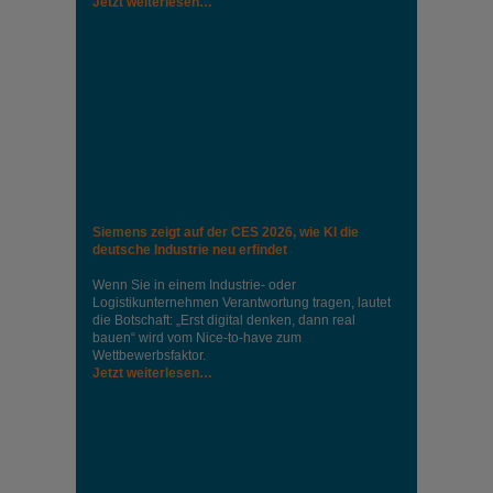
Jetzt weiterlesen…
Siemens zeigt auf der CES 2026, wie KI die
deutsche Industrie neu erfindet
Wenn Sie in einem Industrie‑ oder
Logistikunternehmen Verantwortung tragen, lautet
die Botschaft: „Erst digital denken, dann real
bauen“ wird vom Nice‑to‑have zum
Wettbewerbsfaktor.
Jetzt weiterlesen…