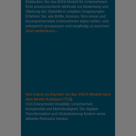
Entdecken Sie das BANI-Modell für Unternehmen:
Eine praxisorientierte Methode zur Bewertung und
Stärkung der Stabilität in volatilen Umgebungen.
Erfahren Sie, wie Brittle, Anxious, Non-linear und
Incomprehensible Unternehmen dabei helfen, sich
erfolgreich anzupassen und langfristig zu wachsen.
Jetzt weiterlesen…
Von Chaos zu Klarheit: Ist das VUCA-Modell noch
dein bester Kompass?🔍🤔
VUCA beschreibt Volatilität, Unsicherheit,
Komplexität und Mehrdeutigkeit. Die digitale
Transformation und Globalisierung fordern seine
aktuelle Relevanz heraus.