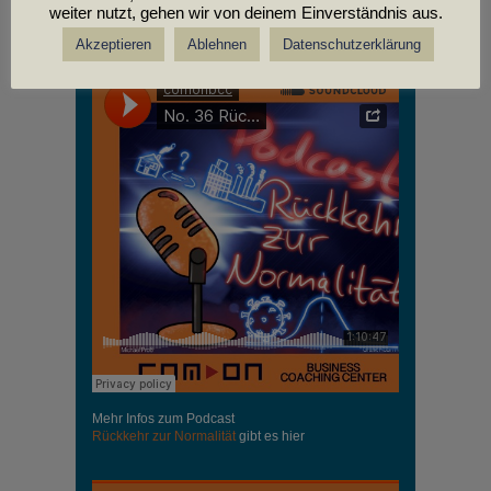
weiter nutzt, gehen wir von deinem Einverständnis aus.
PODCASTS
Akzeptieren
Ablehnen
Datenschutzerklärung
Mehr Infos zum Podcast
Rückkehr zur Normalität
gibt es hier