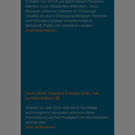
In Zeiten von VUCA und BANI müssen Business
Warriors neue Fähigkeiten entwickeln. Diese
Manager erkennen Chancen im Chaos und
schaffen es, durch Anpassungsfähigkeit, Resilienz
und Innovation globale Unsicherheiten in
Wirtschaft, Politik und Umwelt zu meistern…
Jetzt weiterlesen…
Future Work: Hybrides Arbeiten 2030 – Die
perfekte Balance 💥
Arbeiten im Jahr 2030 wird durch Flexibilität,
technologische Integration und eine starke
Fokussierung auf Nachhaltigkeit und Wohlbefinden
geprägt sein.
Jetzt weiterlesen…