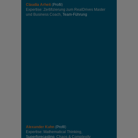
Claudia Arheit
(
Profil
)
Expertise: Zertifizierung zum RealDrives Master
und Business Coach,
Team-Führung
Alexander Kuhn
(
Profil
)
Expertise: Mathematical Thinking,
Superforecasting
, Chaos & Complexity