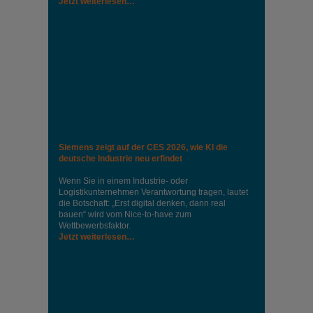
Jetzt weiterlesen…
Siemens zeigt auf der CES 2026, wie KI die
deutsche Industrie neu erfindet
Wenn Sie in einem Industrie‑ oder
Logistikunternehmen Verantwortung tragen, lautet
die Botschaft: „Erst digital denken, dann real
bauen“ wird vom Nice‑to‑have zum
Wettbewerbsfaktor.
Jetzt weiterlesen…