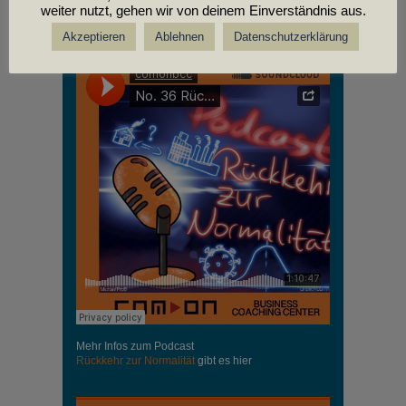
weiter nutzt, gehen wir von deinem Einverständnis aus.
PODCASTS
Akzeptieren
Ablehnen
Datenschutzerklärung
Mehr Infos zum Podcast
Rückkehr zur Normalität
gibt es hier