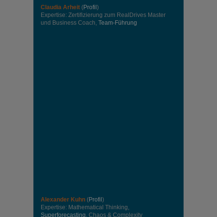
Claudia Arheit
(
Profil
)
Expertise: Zertifizierung zum RealDrives Master
und Business Coach,
Team-Führung
Alexander Kuhn
(
Profil
)
Expertise: Mathematical Thinking,
Superforecasting
, Chaos & Complexity