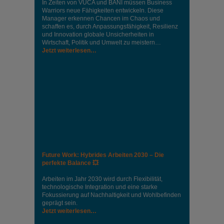
In Zeiten von VUCA und BANI müssen Business
Warriors neue Fähigkeiten entwickeln. Diese
Manager erkennen Chancen im Chaos und
schaffen es, durch Anpassungsfähigkeit, Resilienz
und Innovation globale Unsicherheiten in
Wirtschaft, Politik und Umwelt zu meistern…
Jetzt weiterlesen…
Future Work: Hybrides Arbeiten 2030 – Die
perfekte Balance 💥
Arbeiten im Jahr 2030 wird durch Flexibilität,
technologische Integration und eine starke
Fokussierung auf Nachhaltigkeit und Wohlbefinden
geprägt sein.
Jetzt weiterlesen…