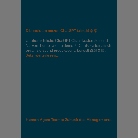
Die meisten nutzen ChatGPT falsch! 🤖🤯
Unübersichtliche ChatGPT-Chats kosten Zeit und
Nerven. Lerne, wie du deine Kl-Chats systematisch
organisierst und produktiver arbeitest! 👸🏻🤴🏻.
Jetzt weiterlesen…
Human-Agent Teams: Zukunft des Managements