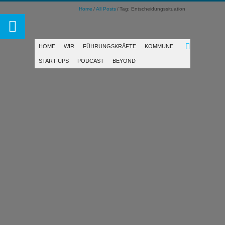
Home
All Posts
Tag: Entscheidungssituation
HOME
WIR
FÜHRUNGSKRÄFTE
KOMMUNE
START-UPS
PODCAST
BEYOND