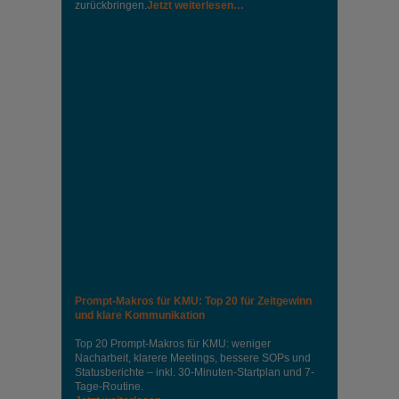
zurückbringen.
Jetzt weiterlesen…
Prompt-Makros für KMU: Top 20 für Zeitgewinn
und klare Kommunikation
Top 20 Prompt-Makros für KMU: weniger
Nacharbeit, klarere Meetings, bessere SOPs und
Statusberichte – inkl. 30-Minuten-Startplan und 7-
Tage-Routine.