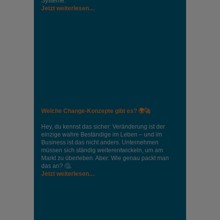
Systeme.
Jetzt weiterlesen…
Welche Change-Konzepte gibt es? 🌍🚀
Hey, du kennst das sicher: Veränderung ist der
einzige wahre Beständige im Leben – und im
Business ist das nicht anders. Unternehmen
müssen sich ständig weiterentwickeln, um am
Markt zu überleben. Aber: Wie genau packt man
das an? 🤔.
Jetzt weiterlesen…