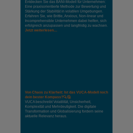
Entdecken Sie das BANI-Modell für Unternehmen:
Eine praxisorientierte Methode zur Bewertung und
Stärkung der Stabilität in volatilen Umgebungen.
Erfahren Sie, wie Brittle, Anxious, Non-linear und
Incomprehensible Unternehmen dabei helfen, sich
erfolgreich anzupassen und langfristig zu wachsen.
Jetzt weiterlesen…
Von Chaos zu Klarheit: Ist das VUCA-Modell noch
dein bester Kompass?🔍🤔
VUCA beschreibt Volatilität, Unsicherheit,
Komplexität und Mehrdeutigkeit. Die digitale
Transformation und Globalisierung fordern seine
aktuelle Relevanz heraus.