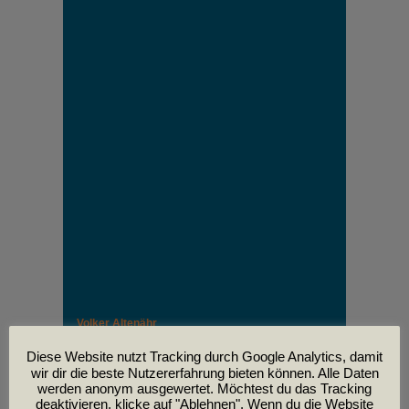
Volker Altenähr
Unser lieber Freund und Kollege Volker Altenähr ist
leider am
Diese Website nutzt Tracking durch Google Analytics, damit
30. April im Alter von 81 Jahren verstorben.
wir dir die beste Nutzererfahrung bieten können. Alle Daten
werden anonym ausgewertet. Möchtest du das Tracking
deaktivieren, klicke auf "Ablehnen". Wenn du die Website